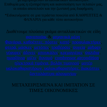
Επιθυμία μας η εξυπηρέτηση και ικανοποίηση των πελατών μας,
οι οποίοι αποτελούν και την ζωντανή μας διαφήμιση.
*Ειδικευόμαστε σε μια τεράστια ποικιλία από ΚΑΘΡΕΠΤΕΣ &
ΦΑΝΑΡΙΑ για κάθε τύπο αυτοκινήτου
Διαθέτουμε πλούσια γκάμα ανταλλακτικών σε είδη
φανοποιϊας
&
μηχανικά μέρη
:
Φανάρια, καθρέπτες, πόρτες
,
καπό
,
προφυλακτήρες
,
φτερά, μάσκες
,
μετόπες
,
τραβέρσες
,
ψυγεία
,
airbags
,
γέφυρες
,
άξονες
,
μπουκάλες
,
κρεμαγιέρες
,
ψαλίδια
,
ημιαξόνια
,
μίζες
,
δυναμό
,
combressor aircondition
,
ηλεκτρικά τιμόνια, βολάν τιμονιού
,
μοτέρ
υαλοκαθαριστήρων, υαλοκαθαριστήρες, διακόπτες
,
ζαντολάστιχα αλουμινίου
.
ΜΕΤΑΧΕΙΡΙΣΜΕΝΑ ΚΑΙ IMITATION ΣΕ
ΤΙΜΕΣ ΟΙΚΟΝΟΜΙΚΕΣ