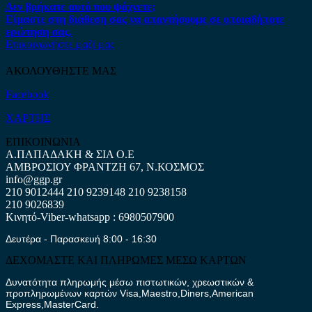
Δεν βρήκατε αυτό που ψάχνετε;
Είμαστε στη διάθεση σας να απαντήσουμε σε οποιαδήποτε
ερώτηση σας.
Επικοινωνήστε μαζί μας
ΑΚΟΛΟΥΘΗΣΤΕ ΜΑΣ
Facebook
ΧΑΡΤΗΣ
ΕΠΙΚΟΙΝΩΝΙΑ
Α.ΠΑΠΑΔΑΚΗ & ΣΙΑ Ο.Ε
ΑΜΒΡΟΣΙΟΥ ΦΡΑΝΤΖΗ 67, Ν.ΚΟΣΜΟΣ
info@ggp.gr
210 9012444
210 9239148
210 9238158
210 9026839
Κινητό-Viber-whatsapp : 6980507900
Δευτέρα - Παρασκευή 8:00 - 16:30
ΔΕΧΟΜΑΣΤΕ ΚΑΙ ΠΛΗΡΩΜΕΣ ΜΕΣΩ ΚΑΡΤΩΝ
Δυνατότητα πληρωμής μέσω πιστωτικών, χρεωστικών &
προπληρωμένων καρτών Visa,Maestro,Diners,American
Express,MasterCard.