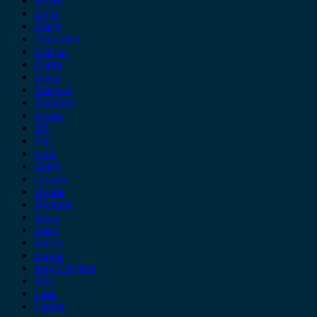
BMW
BYD
Chery
Chevrolet
Citroen
Cupra
Dacia
Daewoo
Daihatsu
Dodge
DS
Fiat
Ford
Geely
Gonow
Honda
Hyundai
Isuzu
iveco
Jaecoo
Jaguar
Jeep Chrysler
KIA
Lada
Lancia