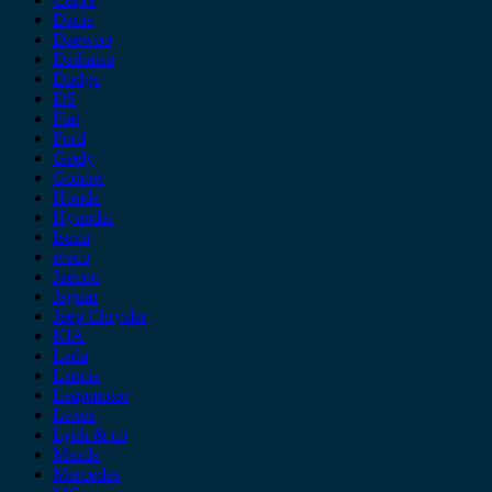
Dacia
Daewoo
Daihatsu
Dodge
DS
Fiat
Ford
Geely
Gonow
Honda
Hyundai
Isuzu
iveco
Jaecoo
Jaguar
Jeep Chrysler
KIA
Lada
Lancia
Leapmotor
Lexus
Lynk & co
Mazda
Mercedes