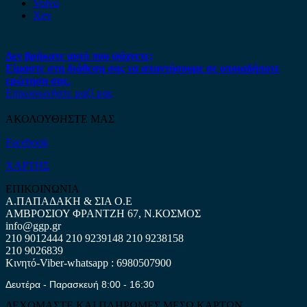
Volvo
Xev
Δεν βρήκατε αυτό που ψάχνετε;
Είμαστε στη διάθεση σας να απαντήσουμε σε οποιαδήποτε
ερώτηση σας.
Επικοινωνήστε μαζί μας
ΑΚΟΛΟΥΘΗΣΤΕ ΜΑΣ
Facebook
ΧΑΡΤΗΣ
ΕΠΙΚΟΙΝΩΝΙΑ
Α.ΠΑΠΑΔΑΚΗ & ΣΙΑ Ο.Ε
ΑΜΒΡΟΣΙΟΥ ΦΡΑΝΤΖΗ 67, Ν.ΚΟΣΜΟΣ
info@ggp.gr
210 9012444
210 9239148
210 9238158
210 9026839
Κινητό-Viber-whatsapp : 6980507900
Δευτέρα - Παρασκευή 8:00 - 16:30
ΔΕΧΟΜΑΣΤΕ ΚΑΙ ΠΛΗΡΩΜΕΣ ΜΕΣΩ ΚΑΡΤΩΝ