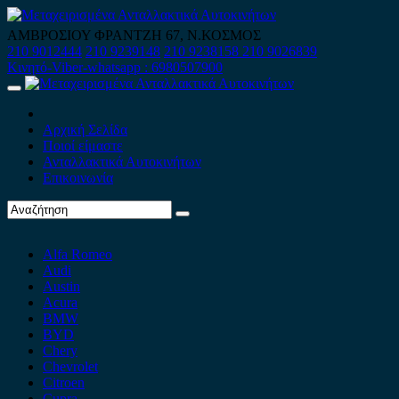
Skip
to
ΑΜΒΡΟΣΙΟΥ ΦΡΑΝΤΖΗ 67, Ν.ΚΟΣΜΟΣ
content
210 9012444
210 9239148
210 9238158
210 9026839
Κινητό-Viber-whatsapp : 6980507900
Primary
Menu
Αρχική Σελίδα
Ποιοί είμαστε
Ανταλλακτικά Αυτοκινήτων
Επικοινωνία
Alfa Romeo
Audi
Austin
Acura
BMW
BYD
Chery
Chevrolet
Citroen
Cupra