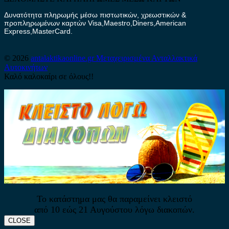
Δυνατότητα πληρωμής μέσω πιστωτικών, χρεωστικών &
προπληρωμένων καρτών Visa,Maestro,Diners,American
Express,MasterCard.
© 2026
antalaktikaonline.gr
Μεταχειρισμένα Ανταλλακτικά
Αυτοκινήτων
Καλό καλοκαίρι σε όλους!!
Το κατάστημα μας θα παραμείνει κλειστό
από 10 εώς 21 Αυγούστου λόγω διακοπών.
CLOSE