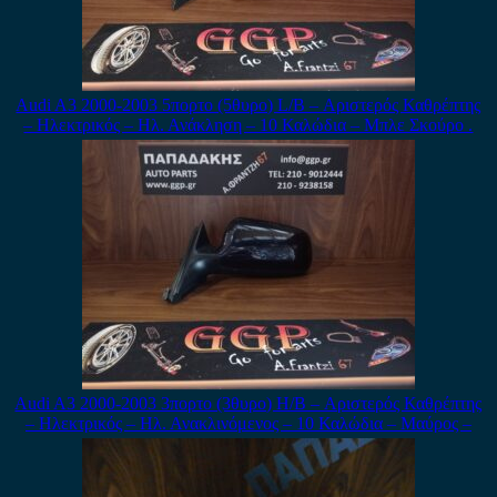
Audi A3 2000-2003 5πορτο (5θυρο) L/B – Αριστερός Καθρέπτης
– Ηλεκτρικός – Ηλ. Ανάκληση – 10 Καλώδια – Μπλε Σκούρο .
Audi A3 2000-2003 3πορτο (3θυρο) H/B – Αριστερός Καθρέπτης
– Ηλεκτρικός – Ηλ. Ανακλινόμενος – 10 Καλώδια – Μαύρος –