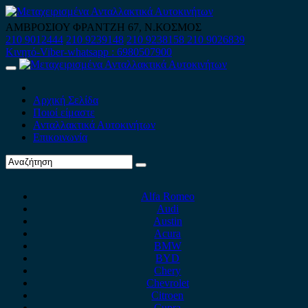
Skip
to
ΑΜΒΡΟΣΙΟΥ ΦΡΑΝΤΖΗ 67, Ν.ΚΟΣΜΟΣ
content
210 9012444
210 9239148
210 9238158
210 9026839
Κινητό-Viber-whatsapp : 6980507900
Primary
Menu
Αρχική Σελίδα
Ποιοί είμαστε
Ανταλλακτικά Αυτοκινήτων
Επικοινωνία
Alfa Romeo
Audi
Austin
Acura
BMW
BYD
Chery
Chevrolet
Citroen
Cupra