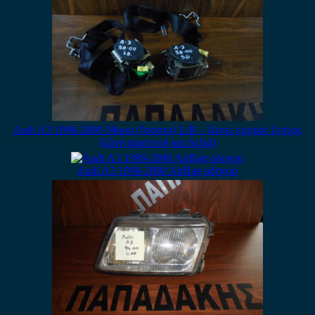
Audi A3 1998-2000 5θυρο (5πορτο) L/B – ζώνες εμπρός ζεύγος
(ζώνη αριστερή και δεξιά)
Audi A3 1998-2000 AirBag οδηγού