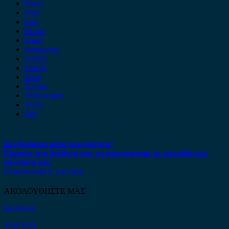
Rover
Saab
Seat
Skoda
Smart
ssangyong
Subaru
Suzuki
Tesla
Toyota
Volkswagen
Volvo
Xev
Δεν βρήκατε αυτό που ψάχνετε;
Είμαστε στη διάθεση σας να απαντήσουμε σε οποιαδήποτε
ερώτηση σας.
Επικοινωνήστε μαζί μας
ΑΚΟΛΟΥΘΗΣΤΕ ΜΑΣ
Facebook
ΧΑΡΤΗΣ