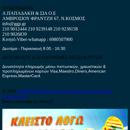
ΕΠΙΚΟΙΝΩΝΙΑ
Α.ΠΑΠΑΔΑΚΗ & ΣΙΑ Ο.Ε
ΑΜΒΡΟΣΙΟΥ ΦΡΑΝΤΖΗ 67, Ν.ΚΟΣΜΟΣ
info@ggp.gr
210 9012444
210 9239148
210 9238158
210 9026839
Κινητό-Viber-whatsapp : 6980507900
Δευτέρα - Παρασκευή 8:00 - 16:30
ΔΕΧΟΜΑΣΤΕ ΚΑΙ ΠΛΗΡΩΜΕΣ ΜΕΣΩ ΚΑΡΤΩΝ
Δυνατότητα πληρωμής μέσω πιστωτικών, χρεωστικών &
προπληρωμένων καρτών Visa,Maestro,Diners,American
Express,MasterCard.
© 2026
antalaktikaonline.gr
Μεταχειρισμένα Ανταλλακτικά
Αυτοκινήτων
Καλό καλοκαίρι σε όλους!!