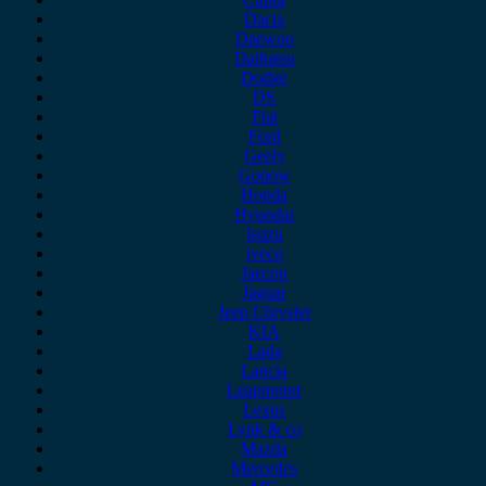
Dacia
Daewoo
Daihatsu
Dodge
DS
Fiat
Ford
Geely
Gonow
Honda
Hyundai
Isuzu
iveco
Jaecoo
Jaguar
Jeep Chrysler
KIA
Lada
Lancia
Leapmotor
Lexus
Lynk & co
Mazda
Mercedes