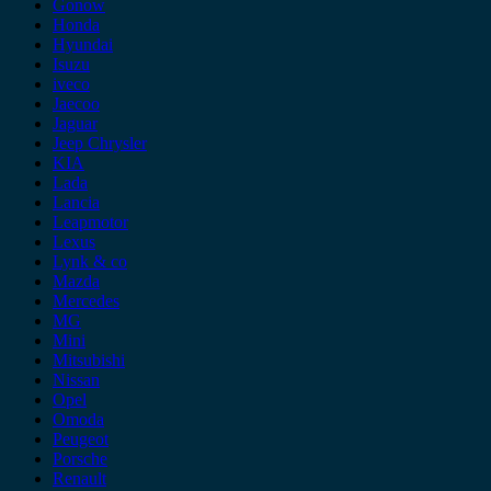
Gonow
Honda
Hyundai
Isuzu
iveco
Jaecoo
Jaguar
Jeep Chrysler
KIA
Lada
Lancia
Leapmotor
Lexus
Lynk & co
Mazda
Mercedes
MG
Mini
Mitsubishi
Nissan
Opel
Omoda
Peugeot
Porsche
Renault