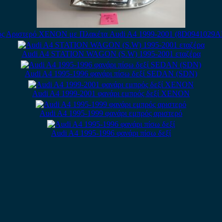
ός Αριστερό XENON με Πλακέτα Audi A4 1999-2001 (8D0941029AN
Audi A4 STATION WAGON (S.W) 1995-2001 εταζέρα
Audi A4 1995-1996 φανάρι πίσω δεξί SEDAN (SDN)
Audi A4 1999-2001 φανάρι εμπρός δεξί XENON
Audi A4 1995-1999 φανάρι εμπρός αριστερό
Audi A4 1995-1996 φανάρι πίσω δεξί