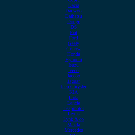
Dacia
Daewoo
Daihatsu
Dodge
DS
Fiat
Ford
Geely
Gonow
Honda
Hyundai
Isuzu
iveco
Jaecoo
Jaguar
Jeep Chrysler
KIA
Lada
Lancia
Leapmotor
Lexus
Lynk & co
Mazda
Mercedes