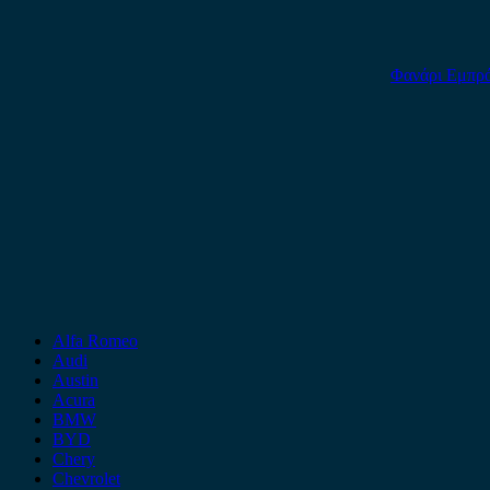
Φανάρι Εμπρ
Alfa Romeo
Audi
Austin
Acura
BMW
BYD
Chery
Chevrolet