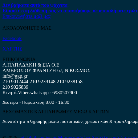
Δεν βρήκατε αυτό που ψάχνετε;
Είμαστε στη διάθεση σας να απαντήσουμε σε οποιαδήποτε ερώτ
Επικοινωνήστε μαζί μας
ΑΚΟΛΟΥΘΗΣΤΕ ΜΑΣ
Facebook
ΧΑΡΤΗΣ
ΕΠΙΚΟΙΝΩΝΙΑ
Α.ΠΑΠΑΔΑΚΗ & ΣΙΑ Ο.Ε
ΑΜΒΡΟΣΙΟΥ ΦΡΑΝΤΖΗ 67, Ν.ΚΟΣΜΟΣ
info@ggp.gr
210 9012444
210 9239148
210 9238158
210 9026839
Κινητό-Viber-whatsapp : 6980507900
Δευτέρα - Παρασκευή 8:00 - 16:30
ΔΕΧΟΜΑΣΤΕ ΚΑΙ ΠΛΗΡΩΜΕΣ ΜΕΣΩ ΚΑΡΤΩΝ
Δυνατότητα πληρωμής μέσω πιστωτικών, χρεωστικών & προπληρωμέν
© 2026
antalaktikaonline.gr
Μεταχειρισμένα Ανταλλακτικά Αυτοκιν