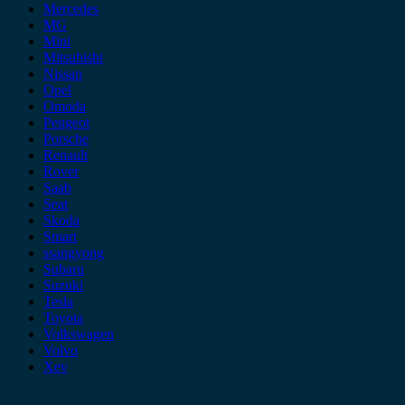
Mercedes
MG
Mini
Mitsubishi
Nissan
Opel
Omoda
Peugeot
Porsche
Renault
Rover
Saab
Seat
Skoda
Smart
ssangyong
Subaru
Suzuki
Tesla
Toyota
Volkswagen
Volvo
Xev