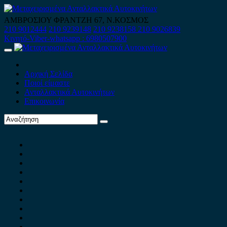
Skip
to
ΑΜΒΡΟΣΙΟΥ ΦΡΑΝΤΖΗ 67, Ν.ΚΟΣΜΟΣ
content
210 9012444
210 9239148
210 9238158
210 9026839
Κινητό-Viber-whatsapp : 6980507900
Primary
Menu
Αρχική Σελίδα
Ποιοί είμαστε
Ανταλλακτικά Αυτοκινήτων
Επικοινωνία