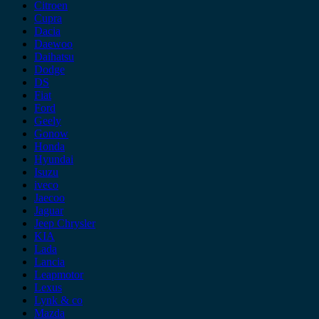
Citroen
Cupra
Dacia
Daewoo
Daihatsu
Dodge
DS
Fiat
Ford
Geely
Gonow
Honda
Hyundai
Isuzu
iveco
Jaecoo
Jaguar
Jeep Chrysler
KIA
Lada
Lancia
Leapmotor
Lexus
Lynk & co
Mazda