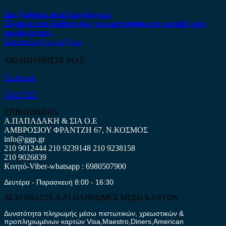
Δεν βρήκατε αυτό που ψάχνετε;
Είμαστε στη διάθεση σας να απαντήσουμε σε οποιαδήποτε
ερώτηση σας.
Επικοινωνήστε μαζί μας
ΑΚΟΛΟΥΘΗΣΤΕ ΜΑΣ
Facebook
ΧΑΡΤΗΣ
ΕΠΙΚΟΙΝΩΝΙΑ
Α.ΠΑΠΑΔΑΚΗ & ΣΙΑ Ο.Ε
ΑΜΒΡΟΣΙΟΥ ΦΡΑΝΤΖΗ 67, Ν.ΚΟΣΜΟΣ
info@ggp.gr
210 9012444
210 9239148
210 9238158
210 9026839
Κινητό-Viber-whatsapp : 6980507900
Δευτέρα - Παρασκευή 8:00 - 16:30
ΔΕΧΟΜΑΣΤΕ ΚΑΙ ΠΛΗΡΩΜΕΣ ΜΕΣΩ ΚΑΡΤΩΝ
Δυνατότητα πληρωμής μέσω πιστωτικών, χρεωστικών &
προπληρωμένων καρτών Visa,Maestro,Diners,American