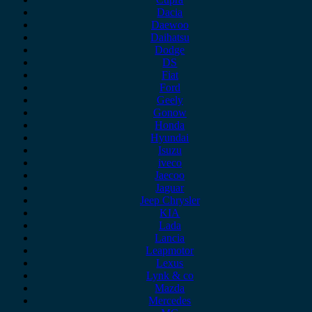
Dacia
Daewoo
Daihatsu
Dodge
DS
Fiat
Ford
Geely
Gonow
Honda
Hyundai
Isuzu
iveco
Jaecoo
Jaguar
Jeep Chrysler
KIA
Lada
Lancia
Leapmotor
Lexus
Lynk & co
Mazda
Mercedes