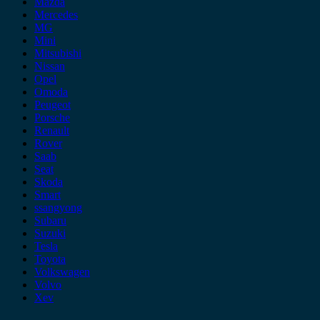
Mazda
Mercedes
MG
Mini
Mitsubishi
Nissan
Opel
Omoda
Peugeot
Porsche
Renault
Rover
Saab
Seat
Skoda
Smart
ssangyong
Subaru
Suzuki
Tesla
Toyota
Volkswagen
Volvo
Xev