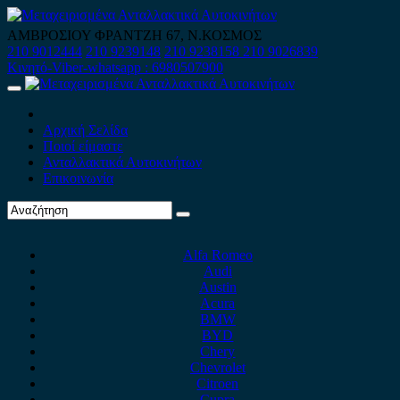
Skip
to
ΑΜΒΡΟΣΙΟΥ ΦΡΑΝΤΖΗ 67, Ν.ΚΟΣΜΟΣ
content
210 9012444
210 9239148
210 9238158
210 9026839
Κινητό-Viber-whatsapp : 6980507900
Primary
Menu
Αρχική Σελίδα
Ποιοί είμαστε
Ανταλλακτικά Αυτοκινήτων
Επικοινωνία
Alfa Romeo
Audi
Austin
Acura
BMW
BYD
Chery
Chevrolet
Citroen
Cupra