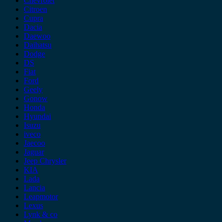
Chevrolet
Citroen
Cupra
Dacia
Daewoo
Daihatsu
Dodge
DS
Fiat
Ford
Geely
Gonow
Honda
Hyundai
Isuzu
iveco
Jaecoo
Jaguar
Jeep Chrysler
KIA
Lada
Lancia
Leapmotor
Lexus
Lynk & co