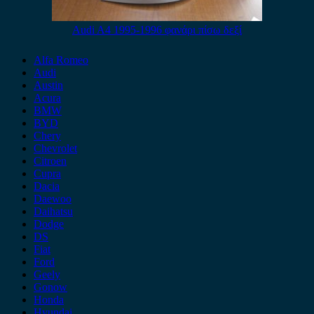
Audi A4 1995-1996 φανάρι πίσω δεξί
Alfa Romeo
Audi
Austin
Acura
BMW
BYD
Chery
Chevrolet
Citroen
Cupra
Dacia
Daewoo
Daihatsu
Dodge
DS
Fiat
Ford
Geely
Gonow
Honda
Hyundai