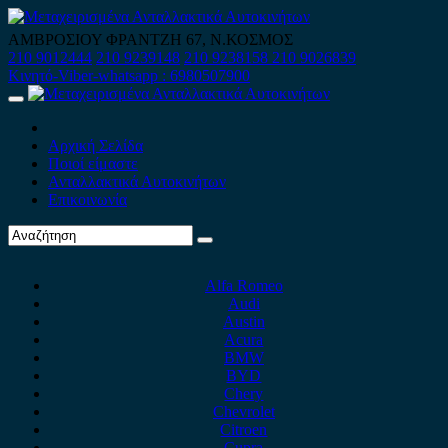
Skip
to
ΑΜΒΡΟΣΙΟΥ ΦΡΑΝΤΖΗ 67, Ν.ΚΟΣΜΟΣ
content
210 9012444
210 9239148
210 9238158
210 9026839
Κινητό-Viber-whatsapp : 6980507900
Primary
Menu
Αρχική Σελίδα
Ποιοί είμαστε
Ανταλλακτικά Αυτοκινήτων
Επικοινωνία
Alfa Romeo
Audi
Austin
Acura
BMW
BYD
Chery
Chevrolet
Citroen
Cupra