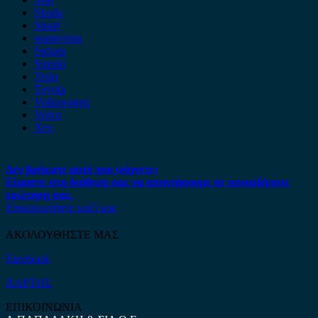
Skoda
Smart
ssangyong
Subaru
Suzuki
Tesla
Toyota
Volkswagen
Volvo
Xev
Δεν βρήκατε αυτό που ψάχνετε;
Είμαστε στη διάθεση σας να απαντήσουμε σε οποιαδήποτε
ερώτηση σας.
Επικοινωνήστε μαζί μας
ΑΚΟΛΟΥΘΗΣΤΕ ΜΑΣ
Facebook
ΧΑΡΤΗΣ
ΕΠΙΚΟΙΝΩΝΙΑ