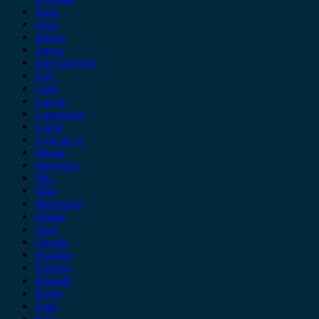
Isuzu
iveco
Jaecoo
Jaguar
Jeep Chrysler
KIA
Lada
Lancia
Leapmotor
Lexus
Lynk & co
Mazda
Mercedes
MG
Mini
Mitsubishi
Nissan
Opel
Omoda
Peugeot
Porsche
Renault
Rover
Saab
Seat