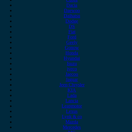
Dacia
Daewoo
Daihatsu
Dodge
DS
Fiat
Ford
Geely
Gonow
Honda
Hyundai
Isuzu
iveco
Jaecoo
Jaguar
Jeep Chrysler
KIA
Lada
Lancia
Leapmotor
Lexus
Lynk & co
Mazda
Mercedes