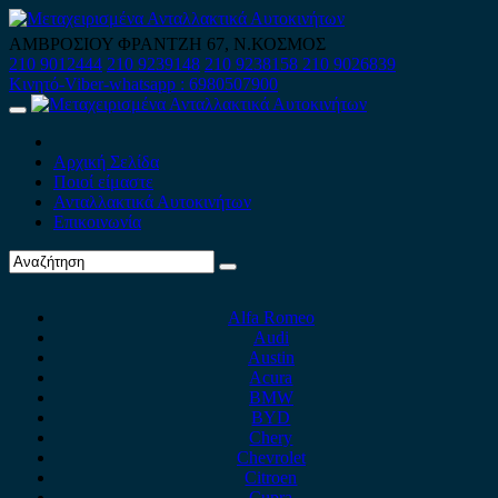
Skip
to
ΑΜΒΡΟΣΙΟΥ ΦΡΑΝΤΖΗ 67, Ν.ΚΟΣΜΟΣ
content
210 9012444
210 9239148
210 9238158
210 9026839
Κινητό-Viber-whatsapp : 6980507900
Primary
Menu
Αρχική Σελίδα
Ποιοί είμαστε
Ανταλλακτικά Αυτοκινήτων
Επικοινωνία
Alfa Romeo
Audi
Austin
Acura
BMW
BYD
Chery
Chevrolet
Citroen
Cupra