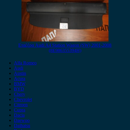
Εταζέρα Audi A4 Station Wagon (SW) 2001-2008
(8E986355394H)
Alfa Romeo
Audi
Austin
Acura
BMW
BYD
Chery
Chevrolet
Citroen
Cupra
Dacia
Daewoo
Daihatsu