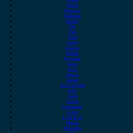
Dacia
Daewoo
Daihatsu
Dodge
DS
Fiat
Ford
Geely
Gonow
Honda
Hyundai
Isuzu
iveco
Jaecoo
Jaguar
Jeep Chrysler
KIA
Lada
Lancia
Leapmotor
Lexus
Lynk & co
Mazda
Mercedes