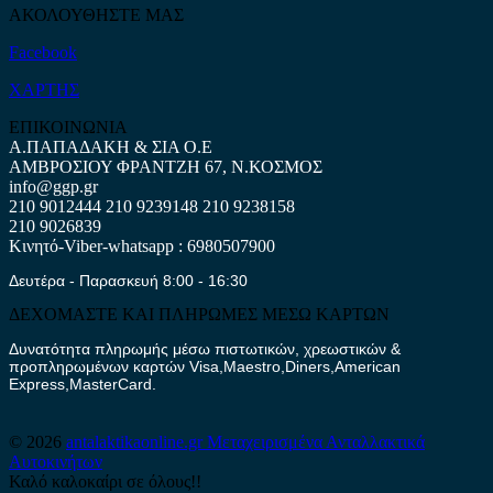
ΑΚΟΛΟΥΘΗΣΤΕ ΜΑΣ
Facebook
ΧΑΡΤΗΣ
ΕΠΙΚΟΙΝΩΝΙΑ
Α.ΠΑΠΑΔΑΚΗ & ΣΙΑ Ο.Ε
ΑΜΒΡΟΣΙΟΥ ΦΡΑΝΤΖΗ 67, Ν.ΚΟΣΜΟΣ
info@ggp.gr
210 9012444
210 9239148
210 9238158
210 9026839
Κινητό-Viber-whatsapp : 6980507900
Δευτέρα - Παρασκευή 8:00 - 16:30
ΔΕΧΟΜΑΣΤΕ ΚΑΙ ΠΛΗΡΩΜΕΣ ΜΕΣΩ ΚΑΡΤΩΝ
Δυνατότητα πληρωμής μέσω πιστωτικών, χρεωστικών &
προπληρωμένων καρτών Visa,Maestro,Diners,American
Express,MasterCard.
© 2026
antalaktikaonline.gr
Μεταχειρισμένα Ανταλλακτικά
Αυτοκινήτων
Καλό καλοκαίρι σε όλους!!