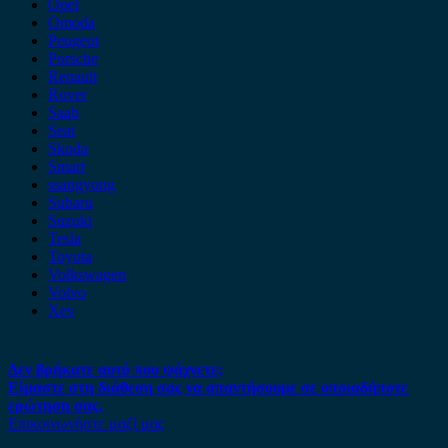
Opel
Omoda
Peugeot
Porsche
Renault
Rover
Saab
Seat
Skoda
Smart
ssangyong
Subaru
Suzuki
Tesla
Toyota
Volkswagen
Volvo
Xev
Δεν βρήκατε αυτό που ψάχνετε;
Είμαστε στη διάθεση σας να απαντήσουμε σε οποιαδήποτε
ερώτηση σας.
Επικοινωνήστε μαζί μας