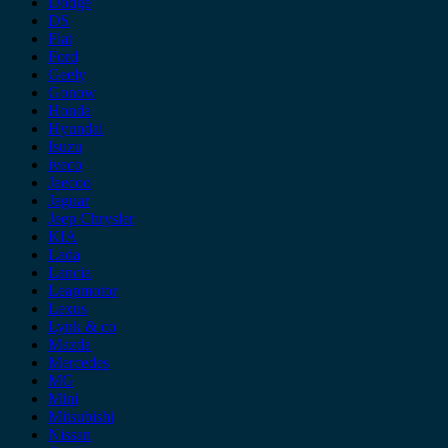
Dodge
DS
Fiat
Ford
Geely
Gonow
Honda
Hyundai
Isuzu
iveco
Jaecoo
Jaguar
Jeep Chrysler
KIA
Lada
Lancia
Leapmotor
Lexus
Lynk & co
Mazda
Mercedes
MG
Mini
Mitsubishi
Nissan