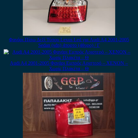
Φανάρι Πίσω Δεξί Τύπου Lexus Led για Audi A4 2001-2005
Sedan (sdn) 4πορτο (4θυρο) / Γ
Audi A4 2001-2005 Φανάρι Εμπρός Αριστερό – XENON –
Χωρίς Πλακέτα – Θ