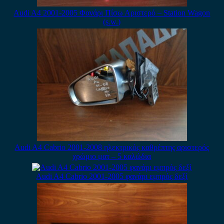
Audi A4 2001-2005 Φανάρι Πίσω Αριστερό – Station Wagon
(s.w.)
Audi A4 Cabrio 2001-2008 ηλεκτρικός καθρέπτης αριστερός
χρώμιο ματ – 5 καλώδια
Audi A4 Cabrio 2001-2005 φανάρι εμπρός δεξί