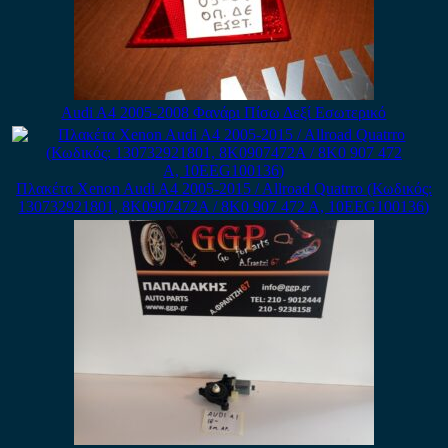
Audi A4 2005-2008 Φανάρι Πίσω Δεξί Εσωτερικό
Πλακέτα Xenon Audi A4 2005-2015 / Allroad Quatrro (Κωδικός:
130732921801, 8K0907472A / 8K0 907 472 A, 10EEG100136)