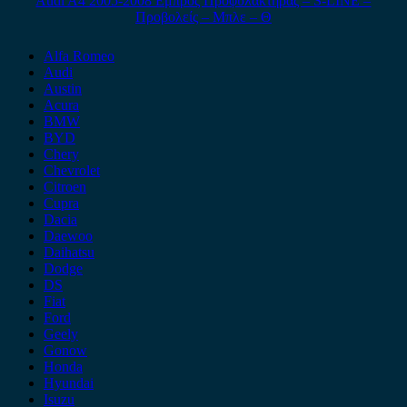
Audi A4 2005-2008 Εμπρός Προφυλακτήρας – S-LINE –
Προβολείς – Μπλε – Θ
Alfa Romeo
Audi
Austin
Acura
BMW
BYD
Chery
Chevrolet
Citroen
Cupra
Dacia
Daewoo
Daihatsu
Dodge
DS
Fiat
Ford
Geely
Gonow
Honda
Hyundai
Isuzu