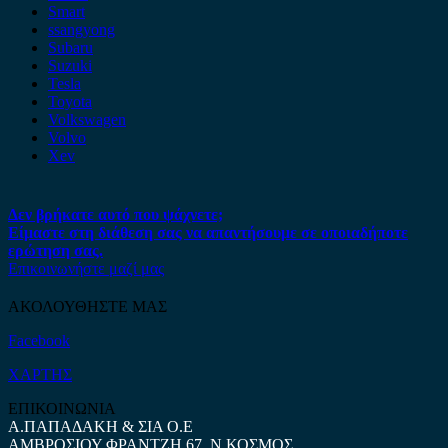
Smart
ssangyong
Subaru
Suzuki
Tesla
Toyota
Volkswagen
Volvo
Xev
Δεν βρήκατε αυτό που ψάχνετε;
Είμαστε στη διάθεση σας να απαντήσουμε σε οποιαδήποτε
ερώτηση σας.
Επικοινωνήστε μαζί μας
ΑΚΟΛΟΥΘΗΣΤΕ ΜΑΣ
Facebook
ΧΑΡΤΗΣ
ΕΠΙΚΟΙΝΩΝΙΑ
Α.ΠΑΠΑΔΑΚΗ & ΣΙΑ Ο.Ε
ΑΜΒΡΟΣΙΟΥ ΦΡΑΝΤΖΗ 67, Ν.ΚΟΣΜΟΣ