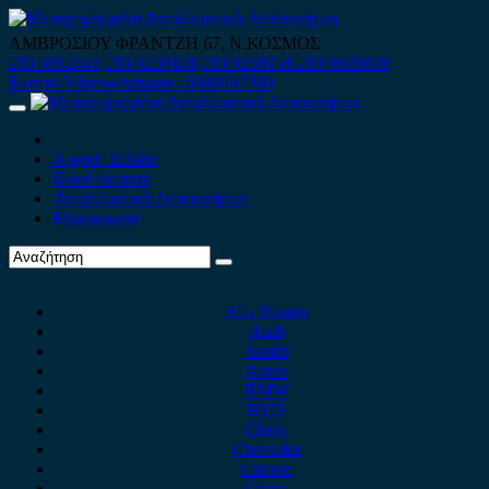
Skip
to
ΑΜΒΡΟΣΙΟΥ ΦΡΑΝΤΖΗ 67, Ν.ΚΟΣΜΟΣ
content
210 9012444
210 9239148
210 9238158
210 9026839
Κινητό-Viber-whatsapp : 6980507900
Primary
Menu
Αρχική Σελίδα
Ποιοί είμαστε
Ανταλλακτικά Αυτοκινήτων
Επικοινωνία
Alfa Romeo
Audi
Austin
Acura
BMW
BYD
Chery
Chevrolet
Citroen
Cupra