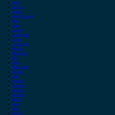
iveco
Jaecoo
Jaguar
Jeep Chrysler
KIA
Lada
Lancia
Leapmotor
Lexus
Lynk & co
Mazda
Mercedes
MG
Mini
Mitsubishi
Nissan
Opel
Omoda
Peugeot
Porsche
Renault
Rover
Saab
Seat
Skoda