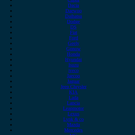
Dacia
Daewoo
Daihatsu
Dodge
DS
Fiat
Ford
Geely
Gonow
Honda
Hyundai
Isuzu
iveco
Jaecoo
Jaguar
Jeep Chrysler
KIA
Lada
Lancia
Leapmotor
Lexus
Lynk & co
Mazda
Mercedes