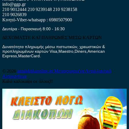
info@ggp.gr
210 9012444
210 9239148
210 9238158
210 9026839
Κινητό-Viber-whatsapp : 6980507900
Δευτέρα - Παρασκευή 8:00 - 16:30
ΔΕΧΟΜΑΣΤΕ ΚΑΙ ΠΛΗΡΩΜΕΣ ΜΕΣΩ ΚΑΡΤΩΝ
Δυνατότητα πληρωμής μέσω πιστωτικών, χρεωστικών &
προπληρωμένων καρτών Visa,Maestro,Diners,American
Express,MasterCard.
© 2026
antalaktikaonline.gr
Μεταχειρισμένα Ανταλλακτικά
Αυτοκινήτων
Καλό καλοκαίρι σε όλους!!