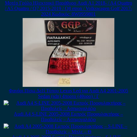
Μοτέρ Γρύλο Ηλεκτρικό Παράθυρο Audi A1 2018- / A4 Quattro
/ A5 Quattro / Q7 2015-2019 / Q8 etron / Volkswagen Golf 2017-
2024 Κωδικός: 8W0959801
Φανάρι Πίσω Δεξί Τύπου Lexus Led για Audi A4 2001-2005
Sedan (sdn) 4πορτο (4θυρο) / Γ
Audi A4 S-LINE 2005-2008 Εμπρός Προφυλακτήρας –
Προβολείς – Ασημογαλάζιο