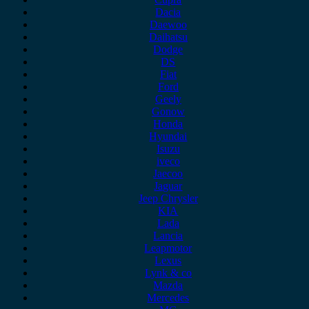
Dacia
Daewoo
Daihatsu
Dodge
DS
Fiat
Ford
Geely
Gonow
Honda
Hyundai
Isuzu
iveco
Jaecoo
Jaguar
Jeep Chrysler
KIA
Lada
Lancia
Leapmotor
Lexus
Lynk & co
Mazda
Mercedes