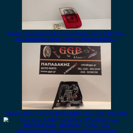
Φανάρι Πίσω Αριστερό Εσωτερικό Φανάρι Bmw (E46) 2003-
2005 Sedan (sdn) 4πορτο (4θυρο) (Κωδικός: 6907937)
Πλακετα Πίσω Αριστερή Φανάρι BMW Series (E46) 2002-2005
Bmw Series 3 (E46) Lift M-Pack 2003-2005 Εμπρός