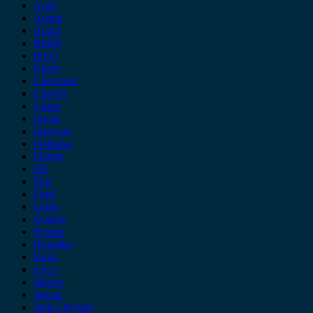
Audi
Austin
Acura
BMW
BYD
Chery
Chevrolet
Citroen
Cupra
Dacia
Daewoo
Daihatsu
Dodge
DS
Fiat
Ford
Geely
Gonow
Honda
Hyundai
Isuzu
iveco
Jaecoo
Jaguar
Jeep Chrysler