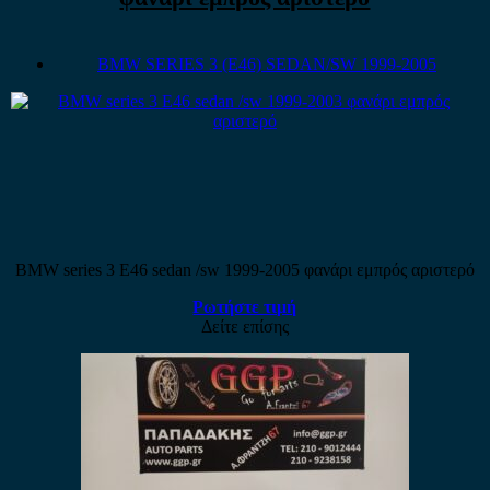
BMW SERIES 3 (E46) SEDAN/SW 1999-2005
BMW series 3 E46 sedan /sw 1999-2005 φανάρι εμπρός αριστερό
Ρωτήστε τιμή
Δείτε επίσης