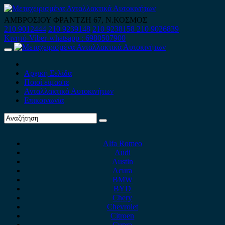
Skip
to
ΑΜΒΡΟΣΙΟΥ ΦΡΑΝΤΖΗ 67, Ν.ΚΟΣΜΟΣ
content
210 9012444
210 9239148
210 9238158
210 9026839
Κινητό-Viber-whatsapp : 6980507900
Primary
Menu
Αρχική Σελίδα
Ποιοί είμαστε
Ανταλλακτικά Αυτοκινήτων
Επικοινωνία
Alfa Romeo
Audi
Austin
Acura
BMW
BYD
Chery
Chevrolet
Citroen
Cupra