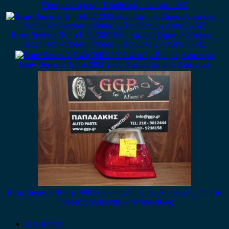
Προφυλακτήρας – Προβολείς – Ασημί – ΜΣ
Bmw Series 3 (E46) Lift 2003-2005 Εμπρός Προφυλακτήρας –
Sedan (sdn) 4πορτο (4θυρο) – Προβολείς – Ασημί – ΜΣ
Bmw Series 3 (E46) 2003-2005 Φανάρι Εμπρός Αριστερό
Bmw Series 3 (E46) 1999-2003 Φανάρι Πίσω Αριστερό – 4πορτο
(4θυρο) Sedan (sdn) – Άσπρο Φλας
Alfa Romeo