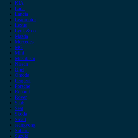
KIA
Lada
Lancia
Leapmotor
Lexus
Lynk & co
Mazda
Mercedes
MG
Mini
Mitsubishi
Nissan
Opel
Omoda
Peugeot
Porsche
Renault
Rover
Saab
Seat
Skoda
Smart
ssangyong
Subaru
Suzuki