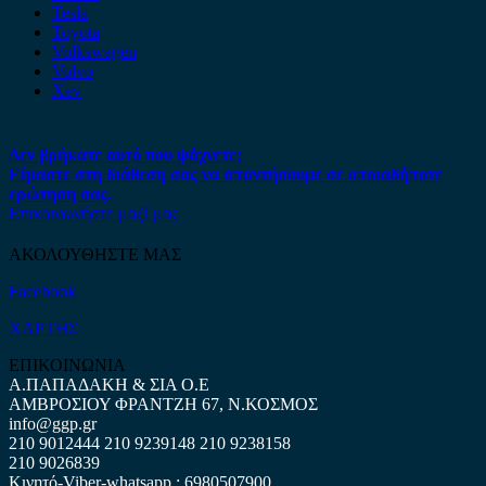
Tesla
Toyota
Volkswagen
Volvo
Xev
Δεν βρήκατε αυτό που ψάχνετε;
Είμαστε στη διάθεση σας να απαντήσουμε σε οποιαδήποτε
ερώτηση σας.
Επικοινωνήστε μαζί μας
ΑΚΟΛΟΥΘΗΣΤΕ ΜΑΣ
Facebook
ΧΑΡΤΗΣ
ΕΠΙΚΟΙΝΩΝΙΑ
Α.ΠΑΠΑΔΑΚΗ & ΣΙΑ Ο.Ε
ΑΜΒΡΟΣΙΟΥ ΦΡΑΝΤΖΗ 67, Ν.ΚΟΣΜΟΣ
info@ggp.gr
210 9012444
210 9239148
210 9238158
210 9026839
Κινητό-Viber-whatsapp : 6980507900