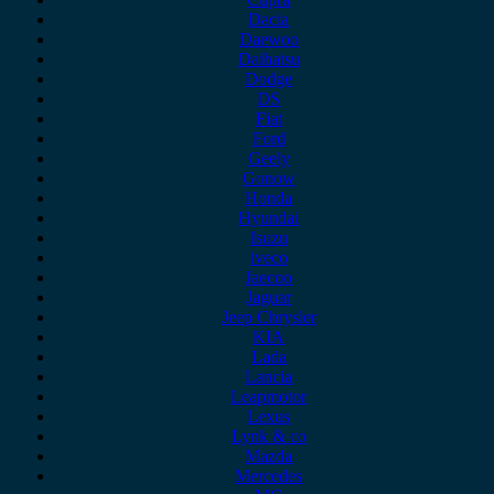
Dacia
Daewoo
Daihatsu
Dodge
DS
Fiat
Ford
Geely
Gonow
Honda
Hyundai
Isuzu
iveco
Jaecoo
Jaguar
Jeep Chrysler
KIA
Lada
Lancia
Leapmotor
Lexus
Lynk & co
Mazda
Mercedes