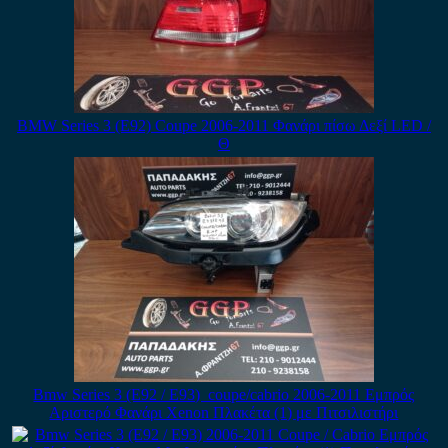
BMW Series 3 (E92) Coupe 2006-2011 Φανάρι πίσω Δεξί LED /
Θ
Bmw Series 3 (E92 / E93) coupe/cabrio 2006-2011 Εμπρός
Αριστερό Φανάρι Xenon Πλακέτα (1) με Πιτσιλιστήρι