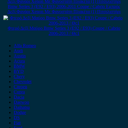
Bmw Series 3 (E92 / E93) 2006-2011 Coupe / Cabrio Εμπρός
Δεξί Φανάρι Xenon Με Φανοστάτη Πλακέτα (1) Πιτσιλιστήρι
Φτερό Δεξί Μαύρο Bmw Series 3 (E92 / E93) Coupe / Cabrio
2006-2013 / Θc1
Alfa Romeo
Audi
Austin
Acura
BMW
BYD
Chery
Chevrolet
Citroen
Cupra
Dacia
Daewoo
Daihatsu
Dodge
DS
Fiat
Ford