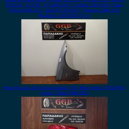
E63 E64 / X3 E83 / X5 2006-2010 / Cadillac 2005-2001 / Delta
III 844 2008-2011 / Mini R55 R56 R57 / Megane 2008-2012
(Κωδικός: 1307329153) / c1
Φτερό Εμπρός Δεξί Ασημί Σκούρο / ΙΠ / Bmw Series 3 (E92/Ε93)
Coupe / Cabrio 2006-2013