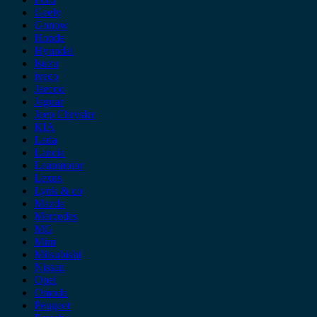
Geely
Gonow
Honda
Hyundai
Isuzu
iveco
Jaecoo
Jaguar
Jeep Chrysler
KIA
Lada
Lancia
Leapmotor
Lexus
Lynk & co
Mazda
Mercedes
MG
Mini
Mitsubishi
Nissan
Opel
Omoda
Peugeot