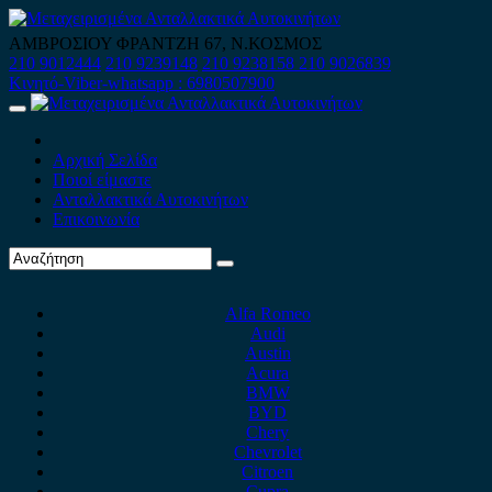
Skip
to
ΑΜΒΡΟΣΙΟΥ ΦΡΑΝΤΖΗ 67, Ν.ΚΟΣΜΟΣ
content
210 9012444
210 9239148
210 9238158
210 9026839
Κινητό-Viber-whatsapp : 6980507900
Primary
Menu
Αρχική Σελίδα
Ποιοί είμαστε
Ανταλλακτικά Αυτοκινήτων
Επικοινωνία
Alfa Romeo
Audi
Austin
Acura
BMW
BYD
Chery
Chevrolet
Citroen
Cupra