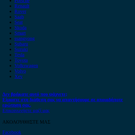
Porsche
Renault
Rover
Saab
Seat
Skoda
Smart
ssangyong
Subaru
Suzuki
Tesla
Toyota
Volkswagen
Volvo
Xev
Δεν βρήκατε αυτό που ψάχνετε;
Είμαστε στη διάθεση σας να απαντήσουμε σε οποιαδήποτε
ερώτηση σας.
Επικοινωνήστε μαζί μας
ΑΚΟΛΟΥΘΗΣΤΕ ΜΑΣ
Facebook