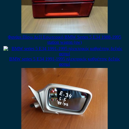
Φανάρι Πίσω Δεξί Εσωτερικό BMW Series 5 E34 1988-1995
station wagon (sw)
BMW series 5 E34 1991-1995 ηλεκτρικός καθρέπτης δεξιός
ασημί