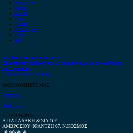
ssangyong
Subaru
Suzuki
Tesla
Toyota
Volkswagen
Volvo
Xev
Δεν βρήκατε αυτό που ψάχνετε;
Είμαστε στη διάθεση σας να απαντήσουμε σε οποιαδήποτε
ερώτηση σας.
Επικοινωνήστε μαζί μας
ΑΚΟΛΟΥΘΗΣΤΕ ΜΑΣ
Facebook
ΧΑΡΤΗΣ
ΕΠΙΚΟΙΝΩΝΙΑ
Α.ΠΑΠΑΔΑΚΗ & ΣΙΑ Ο.Ε
ΑΜΒΡΟΣΙΟΥ ΦΡΑΝΤΖΗ 67, Ν.ΚΟΣΜΟΣ
info@ggp.gr