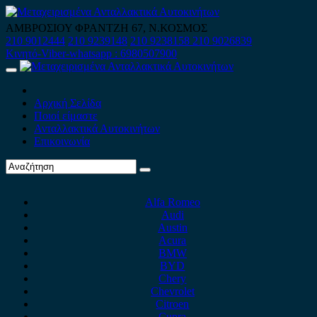
Skip
to
ΑΜΒΡΟΣΙΟΥ ΦΡΑΝΤΖΗ 67, Ν.ΚΟΣΜΟΣ
content
210 9012444
210 9239148
210 9238158
210 9026839
Κινητό-Viber-whatsapp : 6980507900
Primary
Menu
Αρχική Σελίδα
Ποιοί είμαστε
Ανταλλακτικά Αυτοκινήτων
Επικοινωνία
Alfa Romeo
Audi
Austin
Acura
BMW
BYD
Chery
Chevrolet
Citroen
Cupra