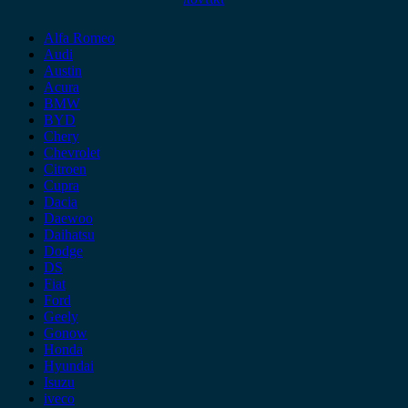
Alfa Romeo
Audi
Austin
Acura
BMW
BYD
Chery
Chevrolet
Citroen
Cupra
Dacia
Daewoo
Daihatsu
Dodge
DS
Fiat
Ford
Geely
Gonow
Honda
Hyundai
Isuzu
iveco