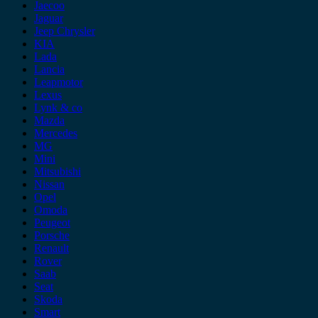
Jaecoo
Jaguar
Jeep Chrysler
KIA
Lada
Lancia
Leapmotor
Lexus
Lynk & co
Mazda
Mercedes
MG
Mini
Mitsubishi
Nissan
Opel
Omoda
Peugeot
Porsche
Renault
Rover
Saab
Seat
Skoda
Smart