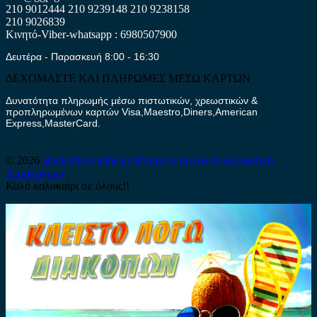
210 9012444
210 9239148
210 9238158
210 9026839
Κινητό-Viber-whatsapp : 6980507900
Δευτέρα - Παρασκευή 8:00 - 16:30
ΔΕΧΟΜΑΣΤΕ ΚΑΙ ΠΛΗΡΩΜΕΣ ΜΕΣΩ ΚΑΡΤΩΝ
Δυνατότητα πληρωμής μέσω πιστωτικών, χρεωστικών &
προπληρωμένων καρτών Visa,Maestro,Diners,American
Express,MasterCard.
© 2026
antalaktikaonline.gr
Μεταχειρισμένα Ανταλλακτικά
Αυτοκινήτων
Καλό καλοκαίρι σε όλους!!