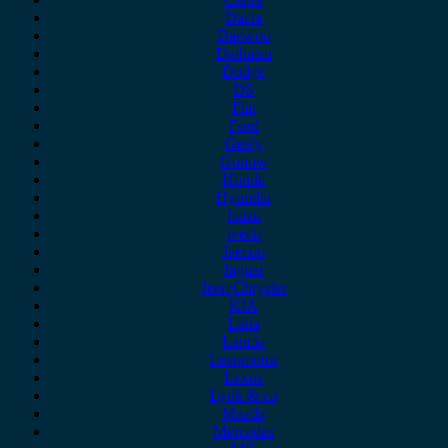
Dacia
Daewoo
Daihatsu
Dodge
DS
Fiat
Ford
Geely
Gonow
Honda
Hyundai
Isuzu
iveco
Jaecoo
Jaguar
Jeep Chrysler
KIA
Lada
Lancia
Leapmotor
Lexus
Lynk & co
Mazda
Mercedes