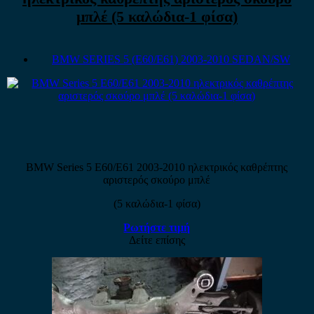
μπλέ (5 καλώδια-1 φίσα)
BMW SERIES 5 (E60/E61) 2003-2010 SEDAN/SW
BMW Series 5 E60/E61 2003-2010 ηλεκτρικός καθρέπτης
αριστερός σκούρο μπλέ
(5 καλώδια-1 φίσα)
Ρωτήστε τιμή
Δείτε επίσης