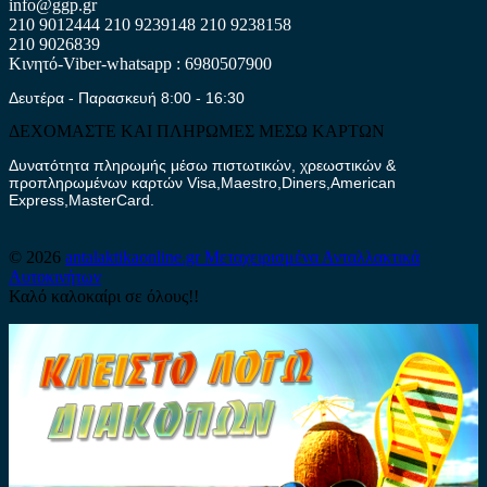
info@ggp.gr
210 9012444
210 9239148
210 9238158
210 9026839
Κινητό-Viber-whatsapp : 6980507900
Δευτέρα - Παρασκευή 8:00 - 16:30
ΔΕΧΟΜΑΣΤΕ ΚΑΙ ΠΛΗΡΩΜΕΣ ΜΕΣΩ ΚΑΡΤΩΝ
Δυνατότητα πληρωμής μέσω πιστωτικών, χρεωστικών &
προπληρωμένων καρτών Visa,Maestro,Diners,American
Express,MasterCard.
© 2026
antalaktikaonline.gr
Μεταχειρισμένα Ανταλλακτικά
Αυτοκινήτων
Καλό καλοκαίρι σε όλους!!