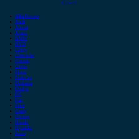
C2 – c1
Alfa Romeo
Audi
Austin
Acura
BMW
BYD
Chery
Chevrolet
Citroen
Cupra
Dacia
Daewoo
Daihatsu
Dodge
DS
Fiat
Ford
Geely
Gonow
Honda
Hyundai
Isuzu
iveco