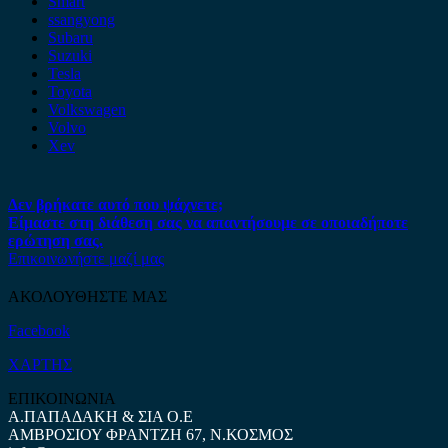
Smart
ssangyong
Subaru
Suzuki
Tesla
Toyota
Volkswagen
Volvo
Xev
Δεν βρήκατε αυτό που ψάχνετε;
Είμαστε στη διάθεση σας να απαντήσουμε σε οποιαδήποτε
ερώτηση σας.
Επικοινωνήστε μαζί μας
ΑΚΟΛΟΥΘΗΣΤΕ ΜΑΣ
Facebook
ΧΑΡΤΗΣ
ΕΠΙΚΟΙΝΩΝΙΑ
Α.ΠΑΠΑΔΑΚΗ & ΣΙΑ Ο.Ε
ΑΜΒΡΟΣΙΟΥ ΦΡΑΝΤΖΗ 67, Ν.ΚΟΣΜΟΣ