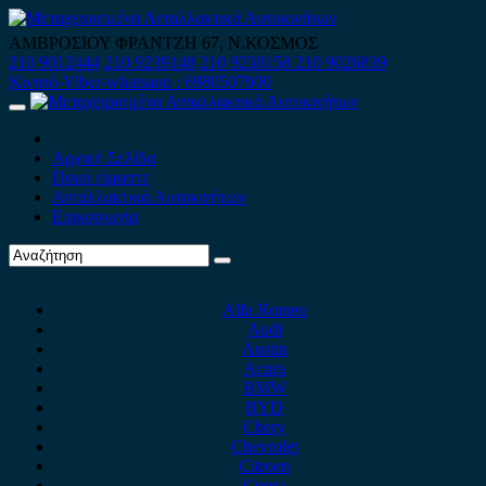
Skip
to
ΑΜΒΡΟΣΙΟΥ ΦΡΑΝΤΖΗ 67, Ν.ΚΟΣΜΟΣ
content
210 9012444
210 9239148
210 9238158
210 9026839
Κινητό-Viber-whatsapp : 6980507900
Primary
Menu
Αρχική Σελίδα
Ποιοί είμαστε
Ανταλλακτικά Αυτοκινήτων
Επικοινωνία
Alfa Romeo
Audi
Austin
Acura
BMW
BYD
Chery
Chevrolet
Citroen
Cupra