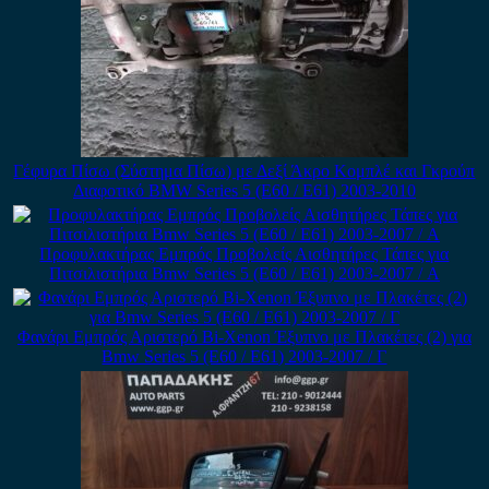
Γέφυρα Πίσω (Σύστημα Πίσω) με Δεξί Άκρο Κομπλέ και Γκρούπ
Διαφοτικό BMW Series 5 (E60 / E61) 2003-2010
Προφυλακτήρας Εμπρός Προβολείς Αισθητήρες Τάπες για
Πιτσιλιστήρια Bmw Series 5 (E60 / E61) 2003-2007 / Α
Φανάρι Εμπρός Αριστερό Bi-Xenon Έξυπνο με Πλακέτες (2) για
Bmw Series 5 (E60 / E61) 2003-2007 / Γ