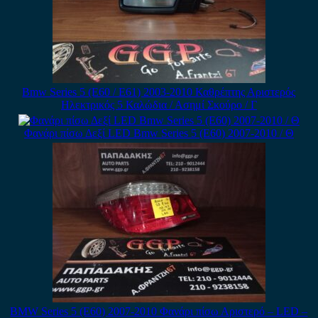
Bmw Series 5 (E60 / E61) 2003-2010 Καθρέπτης Αριστερός
Ηλεκτρικός 5 Καλώδια / Ασημί Σκούρο / Γ
Φανάρι πίσω Δεξί LED Bmw Series 5 (E60) 2007-2010 / Θ
BMW Series 5 (E60) 2007-2010 Φανάρι πίσω Αριστερό – LED –