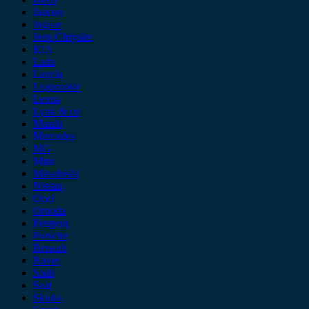
Jaecoo
Jaguar
Jeep Chrysler
KIA
Lada
Lancia
Leapmotor
Lexus
Lynk & co
Mazda
Mercedes
MG
Mini
Mitsubishi
Nissan
Opel
Omoda
Peugeot
Porsche
Renault
Rover
Saab
Seat
Skoda