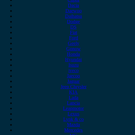
Dacia
Daewoo
Daihatsu
Dodge
DS
Fiat
Ford
Geely
Gonow
Honda
Hyundai
Isuzu
iveco
Jaecoo
Jaguar
Jeep Chrysler
KIA
Lada
Lancia
Leapmotor
Lexus
Lynk & co
Mazda
Mercedes