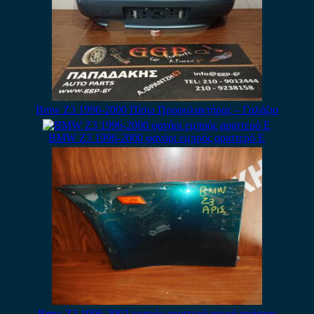
Bmw Z3 1996-2000 Πίσω Προφυλακτήρας – Γαλάζιο
BMW Z3 1996-2000 φανάρι εμπρός αριστερό Ε
Bmw Z3 1996-2002 εμπρός αριστερό φτερό πράσινο