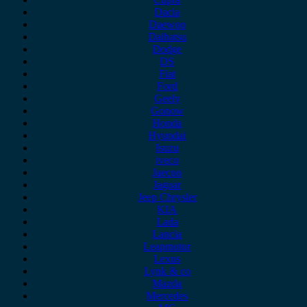
Dacia
Daewoo
Daihatsu
Dodge
DS
Fiat
Ford
Geely
Gonow
Honda
Hyundai
Isuzu
iveco
Jaecoo
Jaguar
Jeep Chrysler
KIA
Lada
Lancia
Leapmotor
Lexus
Lynk & co
Mazda
Mercedes