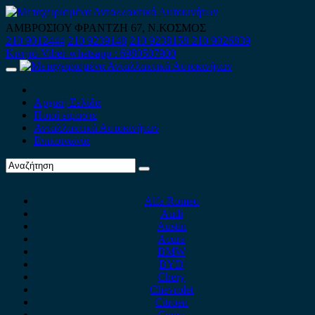
Skip
to
ΑΜΒΡΟΣΙΟΥ ΦΡΑΝΤΖΗ 67, Ν.ΚΟΣΜΟΣ
content
210 9012444
210 9239148
210 9238158
210 9026839
Κινητό-Viber-whatsapp : 6980507900
Primary
Menu
Αρχική Σελίδα
Ποιοί είμαστε
Ανταλλακτικά Αυτοκινήτων
Επικοινωνία
Alfa Romeo
Audi
Austin
Acura
BMW
BYD
Chery
Chevrolet
Citroen
Cupra