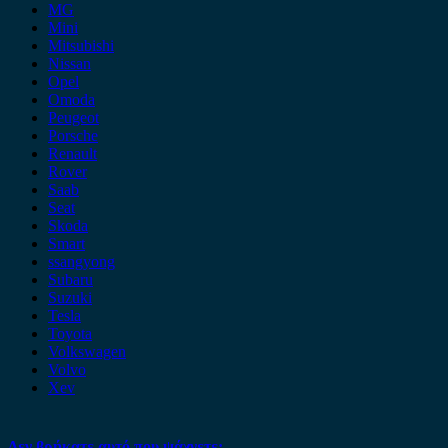
MG
Mini
Mitsubishi
Nissan
Opel
Omoda
Peugeot
Porsche
Renault
Rover
Saab
Seat
Skoda
Smart
ssangyong
Subaru
Suzuki
Tesla
Toyota
Volkswagen
Volvo
Xev
Δεν βρήκατε αυτό που ψάχνετε;