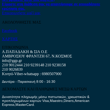
Είμαστε στη διάθεση σας να απαντήσουμε σε οποιαδήποτε
ερώτηση σας.
Επικοινωνήστε μαζί μας
ΑΚΟΛΟΥΘΗΣΤΕ ΜΑΣ
Facebook
ΧΑΡΤΗΣ
ΕΠΙΚΟΙΝΩΝΙΑ
Α.ΠΑΠΑΔΑΚΗ & ΣΙΑ Ο.Ε
ΑΜΒΡΟΣΙΟΥ ΦΡΑΝΤΖΗ 67, Ν.ΚΟΣΜΟΣ
info@ggp.gr
210 9012444
210 9239148
210 9238158
210 9026839
Κινητό-Viber-whatsapp : 6980507900
Δευτέρα - Παρασκευή 8:00 - 16:30
ΔΕΧΟΜΑΣΤΕ ΚΑΙ ΠΛΗΡΩΜΕΣ ΜΕΣΩ ΚΑΡΤΩΝ
Δυνατότητα πληρωμής μέσω πιστωτικών, χρεωστικών &
προπληρωμένων καρτών Visa,Maestro,Diners,American
Express,MasterCard.