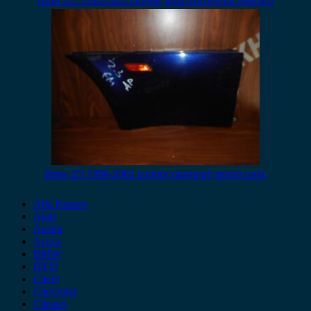
Bmw Z3 1996-2002 εμπρός αριστερό φτερό μπλε
Alfa Romeo
Audi
Austin
Acura
BMW
BYD
Chery
Chevrolet
Citroen