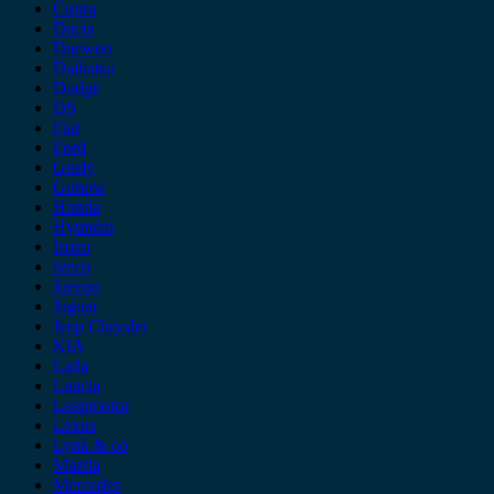
Cupra
Dacia
Daewoo
Daihatsu
Dodge
DS
Fiat
Ford
Geely
Gonow
Honda
Hyundai
Isuzu
iveco
Jaecoo
Jaguar
Jeep Chrysler
KIA
Lada
Lancia
Leapmotor
Lexus
Lynk & co
Mazda
Mercedes