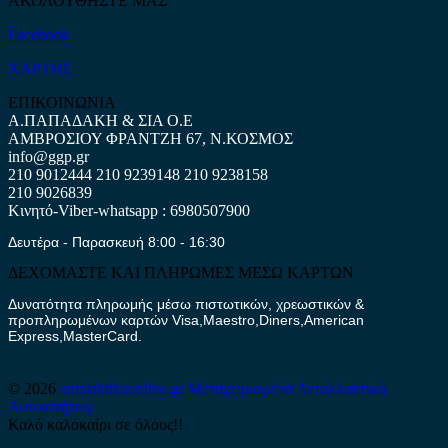
ΑΚΟΛΟΥΘΗΣΤΕ ΜΑΣ
Facebook
ΧΑΡΤΗΣ
ΕΠΙΚΟΙΝΩΝΙΑ
Α.ΠΑΠΑΔΑΚΗ & ΣΙΑ Ο.Ε
ΑΜΒΡΟΣΙΟΥ ΦΡΑΝΤΖΗ 67, Ν.ΚΟΣΜΟΣ
info@ggp.gr
210 9012444
210 9239148
210 9238158
210 9026839
Κινητό-Viber-whatsapp : 6980507900
Δευτέρα - Παρασκευή 8:00 - 16:30
ΔΕΧΟΜΑΣΤΕ ΚΑΙ ΠΛΗΡΩΜΕΣ ΜΕΣΩ ΚΑΡΤΩΝ
Δυνατότητα πληρωμής μέσω πιστωτικών, χρεωστικών &
προπληρωμένων καρτών Visa,Maestro,Diners,American
Express,MasterCard.
© 2026
antalaktikaonline.gr
Μεταχειρισμένα Ανταλλακτικά
Αυτοκινήτων
Καλό καλοκαίρι σε όλους!!