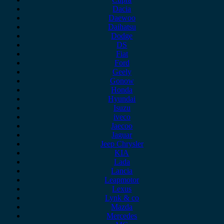
Dacia
Daewoo
Daihatsu
Dodge
DS
Fiat
Ford
Geely
Gonow
Honda
Hyundai
Isuzu
iveco
Jaecoo
Jaguar
Jeep Chrysler
KIA
Lada
Lancia
Leapmotor
Lexus
Lynk & co
Mazda
Mercedes