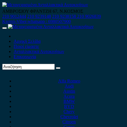
Skip
to
ΑΜΒΡΟΣΙΟΥ ΦΡΑΝΤΖΗ 67, Ν.ΚΟΣΜΟΣ
content
210 9012444
210 9239148
210 9238158
210 9026839
Κινητό-Viber-whatsapp : 6980507900
Primary
Menu
Αρχική Σελίδα
Ποιοί είμαστε
Ανταλλακτικά Αυτοκινήτων
Επικοινωνία
Alfa Romeo
Audi
Austin
Acura
BMW
BYD
Chery
Chevrolet
Citroen
Cupra