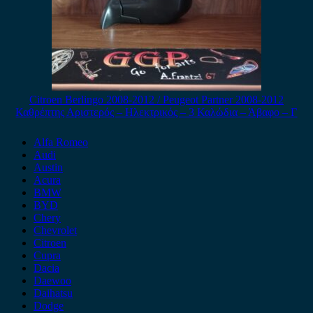
Citroen Berlingo 2008-2012 / Peugeot Partner 2008-2012
Καθρέπτης Αριστερός – Ηλεκτρικός – 3 Καλώδια – Άβαφο – Γ
Alfa Romeo
Audi
Austin
Acura
BMW
BYD
Chery
Chevrolet
Citroen
Cupra
Dacia
Daewoo
Daihatsu
Dodge