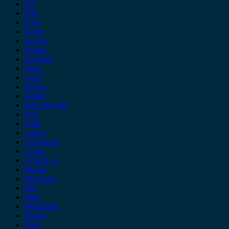
DS
Fiat
Ford
Geely
Gonow
Honda
Hyundai
Isuzu
iveco
Jaecoo
Jaguar
Jeep Chrysler
KIA
Lada
Lancia
Leapmotor
Lexus
Lynk & co
Mazda
Mercedes
MG
Mini
Mitsubishi
Nissan
Opel