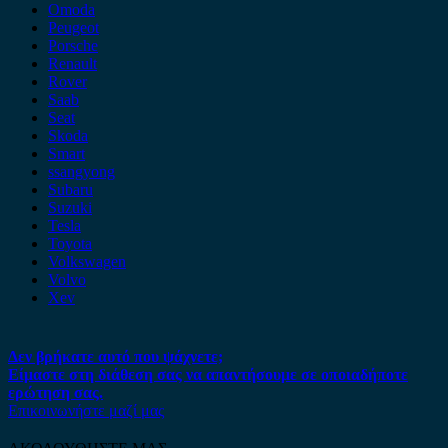
Omoda
Peugeot
Porsche
Renault
Rover
Saab
Seat
Skoda
Smart
ssangyong
Subaru
Suzuki
Tesla
Toyota
Volkswagen
Volvo
Xev
Δεν βρήκατε αυτό που ψάχνετε;
Είμαστε στη διάθεση σας να απαντήσουμε σε οποιαδήποτε
ερώτηση σας.
Επικοινωνήστε μαζί μας