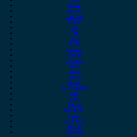
Dacia
Daewoo
Daihatsu
Dodge
DS
Fiat
Ford
Geely
Gonow
Honda
Hyundai
Isuzu
iveco
Jaecoo
Jaguar
Jeep Chrysler
KIA
Lada
Lancia
Leapmotor
Lexus
Lynk & co
Mazda
Mercedes