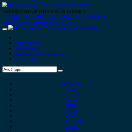
Skip
to
ΑΜΒΡΟΣΙΟΥ ΦΡΑΝΤΖΗ 67, Ν.ΚΟΣΜΟΣ
content
210 9012444
210 9239148
210 9238158
210 9026839
Κινητό-Viber-whatsapp : 6980507900
Primary
Menu
Αρχική Σελίδα
Ποιοί είμαστε
Ανταλλακτικά Αυτοκινήτων
Επικοινωνία
Alfa Romeo
Audi
Austin
Acura
BMW
BYD
Chery
Chevrolet
Citroen
Cupra