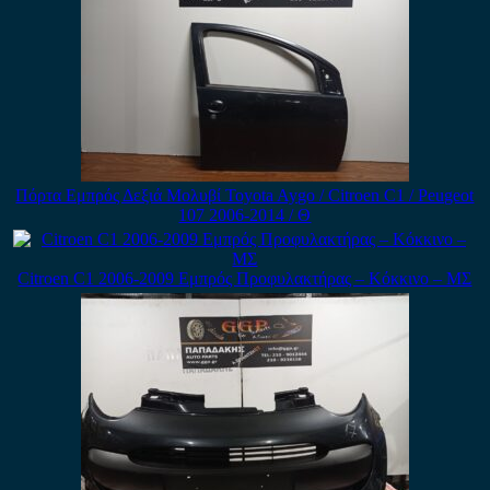
Πόρτα Εμπρός Δεξιά Μολυβί Toyota Aygo / Citroen C1 / Peugeot
107 2006-2014 / Θ
Citroen C1 2006-2009 Εμπρός Προφυλακτήρας – Κόκκινο – ΜΣ