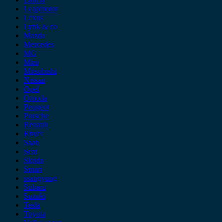
Leapmotor
Lexus
Lynk & co
Mazda
Mercedes
MG
Mini
Mitsubishi
Nissan
Opel
Omoda
Peugeot
Porsche
Renault
Rover
Saab
Seat
Skoda
Smart
ssangyong
Subaru
Suzuki
Tesla
Toyota