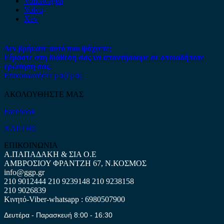
Volkswagen
Volvo
Xev
Δεν βρήκατε αυτό που ψάχνετε;
Είμαστε στη διάθεση σας να απαντήσουμε σε οποιαδήποτε
ερώτηση σας.
Επικοινωνήστε μαζί μας
ΑΚΟΛΟΥΘΗΣΤΕ ΜΑΣ
Facebook
ΧΑΡΤΗΣ
ΕΠΙΚΟΙΝΩΝΙΑ
Α.ΠΑΠΑΔΑΚΗ & ΣΙΑ Ο.Ε
ΑΜΒΡΟΣΙΟΥ ΦΡΑΝΤΖΗ 67, Ν.ΚΟΣΜΟΣ
info@ggp.gr
210 9012444
210 9239148
210 9238158
210 9026839
Κινητό-Viber-whatsapp : 6980507900
Δευτέρα - Παρασκευή 8:00 - 16:30