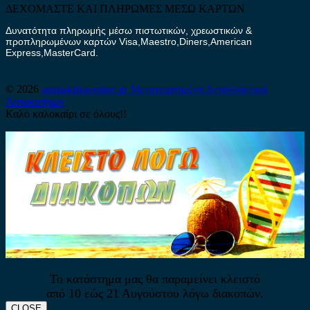
ΔΕΧΟΜΑΣΤΕ ΚΑΙ ΠΛΗΡΩΜΕΣ ΜΕΣΩ ΚΑΡΤΩΝ
Δυνατότητα πληρωμής μέσω πιστωτικών, χρεωστικών &
προπληρωμένων καρτών Visa,Maestro,Diners,American
Express,MasterCard.
© 2026
antalaktikaonline.gr
Μεταχειρισμένα Ανταλλακτικά
Αυτοκινήτων
Καλό καλοκαίρι σε όλους!!
Το κατάστημα μας θα παραμείνει κλειστό
από 10 εώς 21 Αυγούστου λόγω διακοπών.
CLOSE