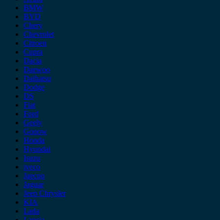
BMW
BYD
Chery
Chevrolet
Citroen
Cupra
Dacia
Daewoo
Daihatsu
Dodge
DS
Fiat
Ford
Geely
Gonow
Honda
Hyundai
Isuzu
iveco
Jaecoo
Jaguar
Jeep Chrysler
KIA
Lada
Lancia