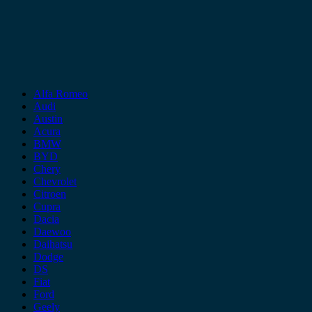
Alfa Romeo
Audi
Austin
Acura
BMW
BYD
Chery
Chevrolet
Citroen
Cupra
Dacia
Daewoo
Daihatsu
Dodge
DS
Fiat
Ford
Geely