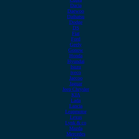
Dacia
Daewoo
Daihatsu
Dodge
DS
Fiat
Ford
Geely
Gonow
Honda
Hyundai
Isuzu
iveco
Jaecoo
Jaguar
Jeep Chrysler
KIA
Lada
Lancia
Leapmotor
Lexus
Lynk & co
Mazda
Mercedes