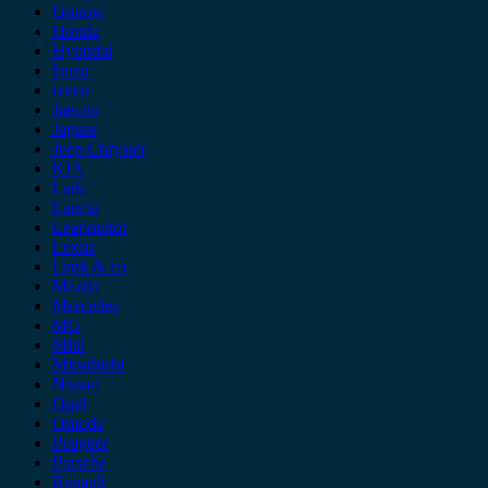
Gonow
Honda
Hyundai
Isuzu
iveco
Jaecoo
Jaguar
Jeep Chrysler
KIA
Lada
Lancia
Leapmotor
Lexus
Lynk & co
Mazda
Mercedes
MG
Mini
Mitsubishi
Nissan
Opel
Omoda
Peugeot
Porsche
Renault