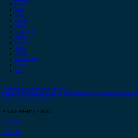
Rover
Saab
Seat
Skoda
Smart
ssangyong
Subaru
Suzuki
Tesla
Toyota
Volkswagen
Volvo
Xev
Δεν βρήκατε αυτό που ψάχνετε;
Είμαστε στη διάθεση σας να απαντήσουμε σε οποιαδήποτε ερώτ
Επικοινωνήστε μαζί μας
ΑΚΟΛΟΥΘΗΣΤΕ ΜΑΣ
Facebook
ΧΑΡΤΗΣ