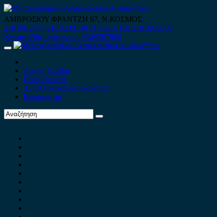
Skip
to
ΑΜΒΡΟΣΙΟΥ ΦΡΑΝΤΖΗ 67, Ν.ΚΟΣΜΟΣ
content
210 9012444
210 9239148
210 9238158
210 9026839
Κινητό-Viber-whatsapp : 6980507900
Primary
Menu
Αρχική Σελίδα
Ποιοί είμαστε
Ανταλλακτικά Αυτοκινήτων
Επικοινωνία