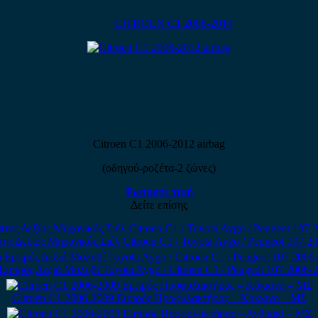
CITROEN C1 2006-2014
Citroen C1 2006-2012 airbag
(οδηγού-ροζέτα-2 ζώνες)
Ρωτήστε τιμή
Δείτε επίσης
ης Δεξιός Μηχανικός Σιέλ Citroen C1 / Toyota Aygo / Peugeot 107 2
Εμπρός Δεξιά Μολυβί Toyota Aygo / Citroen C1 / Peugeot 107 2006-2
Citroen C1 2006-2009 Εμπρός Προφυλακτήρας – Κόκκινο – ΜΣ