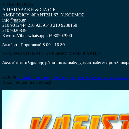
ΕΠΙΚΟΙΝΩΝΙΑ
Α.ΠΑΠΑΔΑΚΗ & ΣΙΑ Ο.Ε
ΑΜΒΡΟΣΙΟΥ ΦΡΑΝΤΖΗ 67, Ν.ΚΟΣΜΟΣ
info@ggp.gr
210 9012444
210 9239148
210 9238158
210 9026839
Κινητό-Viber-whatsapp : 6980507900
Δευτέρα - Παρασκευή 8:00 - 16:30
ΔΕΧΟΜΑΣΤΕ ΚΑΙ ΠΛΗΡΩΜΕΣ ΜΕΣΩ ΚΑΡΤΩΝ
Δυνατότητα πληρωμής μέσω πιστωτικών, χρεωστικών & προπληρωμέν
© 2026
antalaktikaonline.gr
Μεταχειρισμένα Ανταλλακτικά Αυτοκιν
Καλό καλοκαίρι σε όλους!!