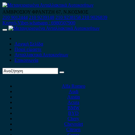
Skip
to
ΑΜΒΡΟΣΙΟΥ ΦΡΑΝΤΖΗ 67, Ν.ΚΟΣΜΟΣ
content
210 9012444
210 9239148
210 9238158
210 9026839
Κινητό-Viber-whatsapp : 6980507900
Primary
Menu
Αρχική Σελίδα
Ποιοί είμαστε
Ανταλλακτικά Αυτοκινήτων
Επικοινωνία
Alfa Romeo
Audi
Austin
Acura
BMW
BYD
Chery
Chevrolet
Citroen
Cupra