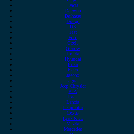
Dacia
Daewoo
Daihatsu
Dodge
DS
Fiat
Ford
Geely
Gonow
Honda
Hyundai
Isuzu
iveco
Jaecoo
Jaguar
Jeep Chrysler
KIA
Lada
Lancia
Leapmotor
Lexus
Lynk & co
Mazda
Mercedes