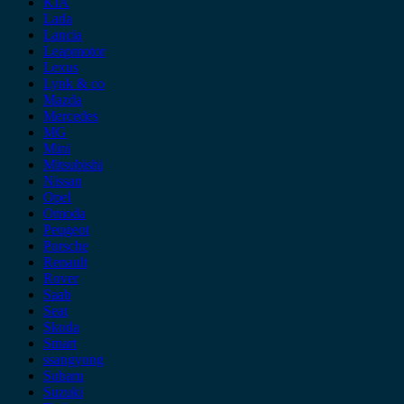
KIA
Lada
Lancia
Leapmotor
Lexus
Lynk & co
Mazda
Mercedes
MG
Mini
Mitsubishi
Nissan
Opel
Omoda
Peugeot
Porsche
Renault
Rover
Saab
Seat
Skoda
Smart
ssangyong
Subaru
Suzuki