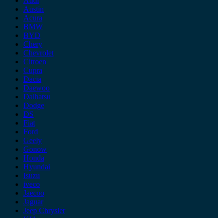
Audi
Austin
Acura
BMW
BYD
Chery
Chevrolet
Citroen
Cupra
Dacia
Daewoo
Daihatsu
Dodge
DS
Fiat
Ford
Geely
Gonow
Honda
Hyundai
Isuzu
iveco
Jaecoo
Jaguar
Jeep Chrysler