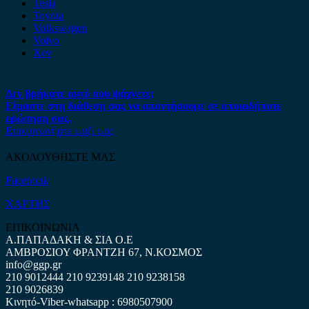
Tesla
Toyota
Volkswagen
Volvo
Xev
Δεν βρήκατε αυτό που ψάχνετε;
Είμαστε στη διάθεση σας να απαντήσουμε σε οποιαδήποτε
ερώτηση σας.
Επικοινωνήστε μαζί μας
ΑΚΟΛΟΥΘΗΣΤΕ ΜΑΣ
Facebook
ΧΑΡΤΗΣ
ΕΠΙΚΟΙΝΩΝΙΑ
Α.ΠΑΠΑΔΑΚΗ & ΣΙΑ Ο.Ε
ΑΜΒΡΟΣΙΟΥ ΦΡΑΝΤΖΗ 67, Ν.ΚΟΣΜΟΣ
info@ggp.gr
210 9012444
210 9239148
210 9238158
210 9026839
Κινητό-Viber-whatsapp : 6980507900