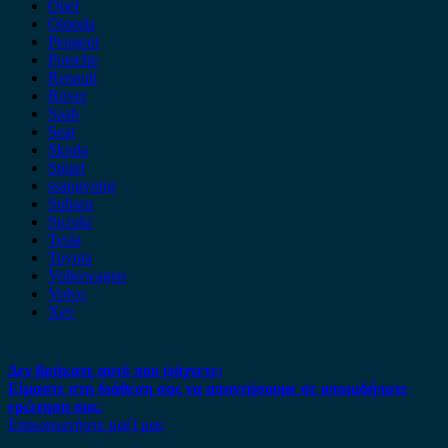
Opel
Omoda
Peugeot
Porsche
Renault
Rover
Saab
Seat
Skoda
Smart
ssangyong
Subaru
Suzuki
Tesla
Toyota
Volkswagen
Volvo
Xev
Δεν βρήκατε αυτό που ψάχνετε;
Είμαστε στη διάθεση σας να απαντήσουμε σε οποιαδήποτε
ερώτηση σας.
Επικοινωνήστε μαζί μας