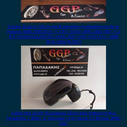
Καπάκι Χρώμιο (νίκελ) και Κρύσταλλο (κρύσταλο) και Φλας
Peugeot 3008 2009-2016 / C3 PICASSO 2009-2016 (SH) / C4
PICASSO/GRAND PICASSO 2007-2014 (UD/UA) / 5008
2010-2016 (0U/0E)
Καθρέπτης Δεξιός Ηλεκτρικός Ηλεκτρική Ανάκληση Φως
Ασφαλείας 2 Φίσες 11 Καλώδια Γκρι Citroen C3 Picasso 2009-
2017