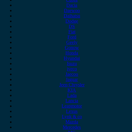
Dacia
Daewoo
Daihatsu
Dodge
DS
Fiat
Ford
Geely
Gonow
Honda
Hyundai
Isuzu
iveco
Jaecoo
Jaguar
Jeep Chrysler
KIA
Lada
Lancia
Leapmotor
Lexus
Lynk & co
Mazda
Mercedes