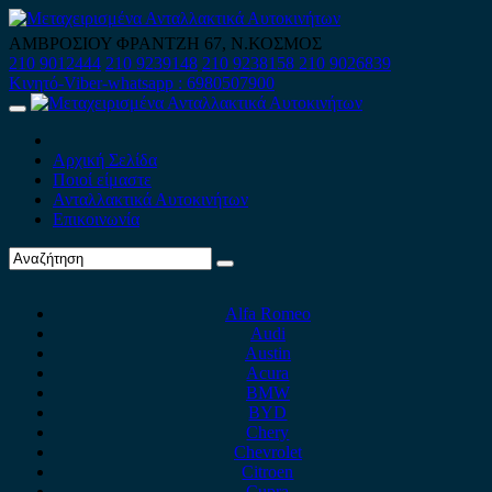
Skip
to
ΑΜΒΡΟΣΙΟΥ ΦΡΑΝΤΖΗ 67, Ν.ΚΟΣΜΟΣ
content
210 9012444
210 9239148
210 9238158
210 9026839
Κινητό-Viber-whatsapp : 6980507900
Primary
Menu
Αρχική Σελίδα
Ποιοί είμαστε
Ανταλλακτικά Αυτοκινήτων
Επικοινωνία
Alfa Romeo
Audi
Austin
Acura
BMW
BYD
Chery
Chevrolet
Citroen
Cupra