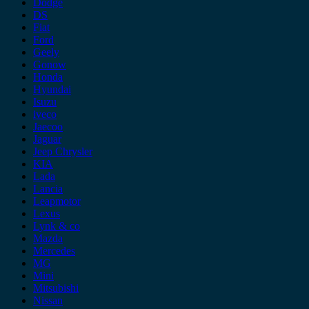
Dodge
DS
Fiat
Ford
Geely
Gonow
Honda
Hyundai
Isuzu
iveco
Jaecoo
Jaguar
Jeep Chrysler
KIA
Lada
Lancia
Leapmotor
Lexus
Lynk & co
Mazda
Mercedes
MG
Mini
Mitsubishi
Nissan