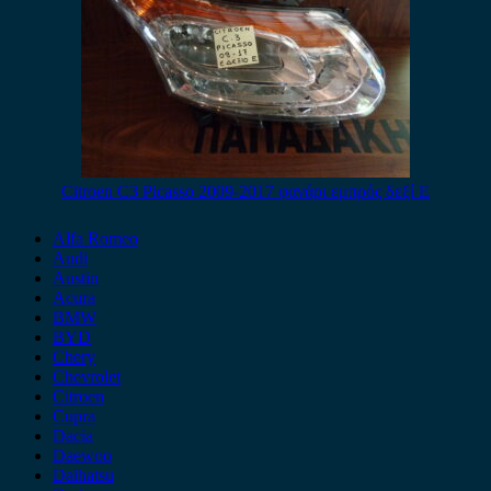
Citroen C3 Picasso 2009-2017 φανάρι εμπρός δεξί E
Alfa Romeo
Audi
Austin
Acura
BMW
BYD
Chery
Chevrolet
Citroen
Cupra
Dacia
Daewoo
Daihatsu