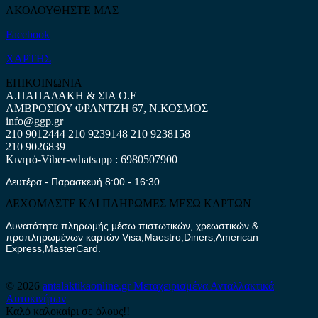
ΑΚΟΛΟΥΘΗΣΤΕ ΜΑΣ
Facebook
ΧΑΡΤΗΣ
ΕΠΙΚΟΙΝΩΝΙΑ
Α.ΠΑΠΑΔΑΚΗ & ΣΙΑ Ο.Ε
ΑΜΒΡΟΣΙΟΥ ΦΡΑΝΤΖΗ 67, Ν.ΚΟΣΜΟΣ
info@ggp.gr
210 9012444
210 9239148
210 9238158
210 9026839
Κινητό-Viber-whatsapp : 6980507900
Δευτέρα - Παρασκευή 8:00 - 16:30
ΔΕΧΟΜΑΣΤΕ ΚΑΙ ΠΛΗΡΩΜΕΣ ΜΕΣΩ ΚΑΡΤΩΝ
Δυνατότητα πληρωμής μέσω πιστωτικών, χρεωστικών &
προπληρωμένων καρτών Visa,Maestro,Diners,American
Express,MasterCard.
© 2026
antalaktikaonline.gr
Μεταχειρισμένα Ανταλλακτικά
Αυτοκινήτων
Καλό καλοκαίρι σε όλους!!