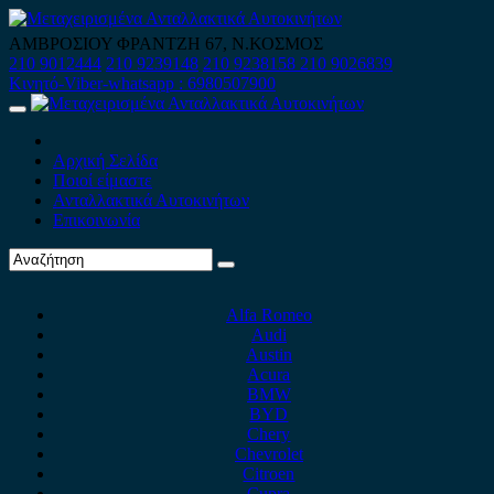
Skip
to
ΑΜΒΡΟΣΙΟΥ ΦΡΑΝΤΖΗ 67, Ν.ΚΟΣΜΟΣ
content
210 9012444
210 9239148
210 9238158
210 9026839
Κινητό-Viber-whatsapp : 6980507900
Primary
Menu
Αρχική Σελίδα
Ποιοί είμαστε
Ανταλλακτικά Αυτοκινήτων
Επικοινωνία
Alfa Romeo
Audi
Austin
Acura
BMW
BYD
Chery
Chevrolet
Citroen
Cupra