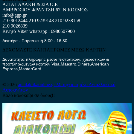
Α.ΠΑΠΑΔΑΚΗ & ΣΙΑ Ο.Ε
ΑΜΒΡΟΣΙΟΥ ΦΡΑΝΤΖΗ 67, Ν.ΚΟΣΜΟΣ
info@ggp.gr
210 9012444
210 9239148
210 9238158
210 9026839
Κινητό-Viber-whatsapp : 6980507900
Δευτέρα - Παρασκευή 8:00 - 16:30
ΔΕΧΟΜΑΣΤΕ ΚΑΙ ΠΛΗΡΩΜΕΣ ΜΕΣΩ ΚΑΡΤΩΝ
Δυνατότητα πληρωμής μέσω πιστωτικών, χρεωστικών &
προπληρωμένων καρτών Visa,Maestro,Diners,American
Express,MasterCard.
© 2026
antalaktikaonline.gr
Μεταχειρισμένα Ανταλλακτικά
Αυτοκινήτων
Καλό καλοκαίρι σε όλους!!