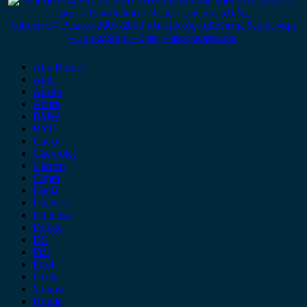
Citroen C4 Picasso 2007-2013 ηλεκτρικός καθρέπτης δεξιός γκρι
– 15 καλώδια – 3 φις – φως ασφαλείας
Alfa Romeo
Audi
Austin
Acura
BMW
BYD
Chery
Chevrolet
Citroen
Cupra
Dacia
Daewoo
Daihatsu
Dodge
DS
Fiat
Ford
Geely
Gonow
Honda