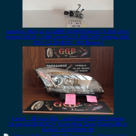
Διακόπτης Μίζας με Κλειδί (E1105995) Citroen C3 2009-2016 /
Peugeot 508 2011-2018 Citroen DS3 2010-2017 Berlingo 2008-
2015 / C4 2014-2017 / C4 Picasso 2
Citroen C4 Picasso / C4 Grand Picasso 2007-2013 Φανάρι
Εμπρός Δεξί BiXENON Άσπρο Φλας Χωρίς Πλακέτα (1) με
Κωδικό: 16119050080 / Ο