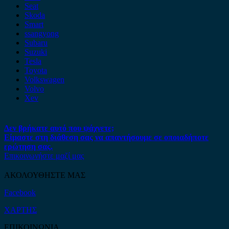
Seat
Skoda
Smart
ssangyong
Subaru
Suzuki
Tesla
Toyota
Volkswagen
Volvo
Xev
Δεν βρήκατε αυτό που ψάχνετε;
Είμαστε στη διάθεση σας να απαντήσουμε σε οποιαδήποτε
ερώτηση σας.
Επικοινωνήστε μαζί μας
ΑΚΟΛΟΥΘΗΣΤΕ ΜΑΣ
Facebook
ΧΑΡΤΗΣ
ΕΠΙΚΟΙΝΩΝΙΑ