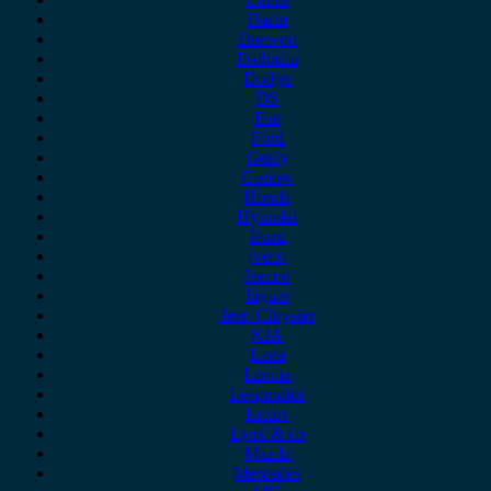
Dacia
Daewoo
Daihatsu
Dodge
DS
Fiat
Ford
Geely
Gonow
Honda
Hyundai
Isuzu
iveco
Jaecoo
Jaguar
Jeep Chrysler
KIA
Lada
Lancia
Leapmotor
Lexus
Lynk & co
Mazda
Mercedes