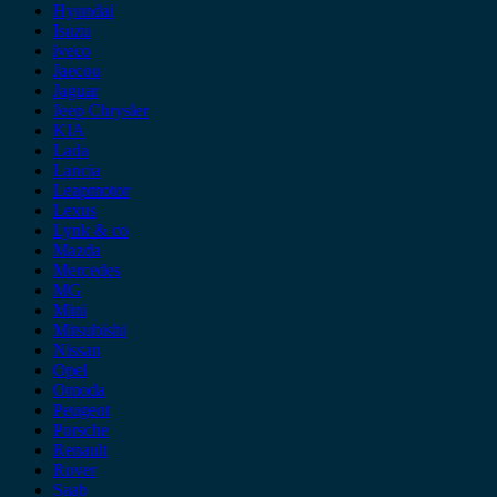
Hyundai
Isuzu
iveco
Jaecoo
Jaguar
Jeep Chrysler
KIA
Lada
Lancia
Leapmotor
Lexus
Lynk & co
Mazda
Mercedes
MG
Mini
Mitsubishi
Nissan
Opel
Omoda
Peugeot
Porsche
Renault
Rover
Saab