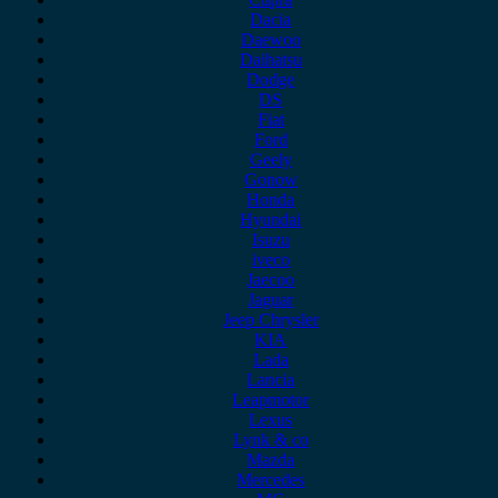
Dacia
Daewoo
Daihatsu
Dodge
DS
Fiat
Ford
Geely
Gonow
Honda
Hyundai
Isuzu
iveco
Jaecoo
Jaguar
Jeep Chrysler
KIA
Lada
Lancia
Leapmotor
Lexus
Lynk & co
Mazda
Mercedes