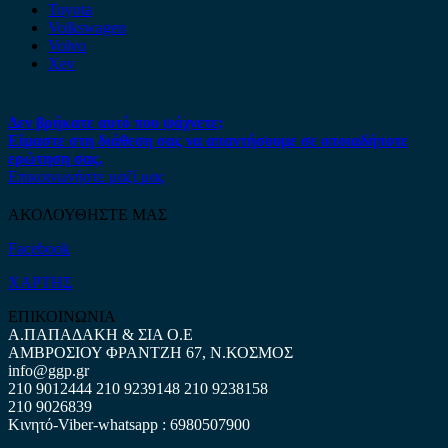
Toyota
Volkswagen
Volvo
Xev
Δεν βρήκατε αυτό που ψάχνετε;
Είμαστε στη διάθεση σας να απαντήσουμε σε οποιαδήποτε
ερώτηση σας.
Επικοινωνήστε μαζί μας
ΑΚΟΛΟΥΘΗΣΤΕ ΜΑΣ
Facebook
ΧΑΡΤΗΣ
ΕΠΙΚΟΙΝΩΝΙΑ
Α.ΠΑΠΑΔΑΚΗ & ΣΙΑ Ο.Ε
ΑΜΒΡΟΣΙΟΥ ΦΡΑΝΤΖΗ 67, Ν.ΚΟΣΜΟΣ
info@ggp.gr
210 9012444
210 9239148
210 9238158
210 9026839
Κινητό-Viber-whatsapp : 6980507900