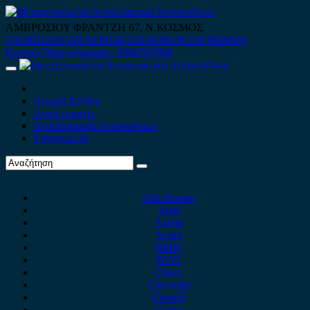
Skip
to
ΑΜΒΡΟΣΙΟΥ ΦΡΑΝΤΖΗ 67, Ν.ΚΟΣΜΟΣ
content
210 9012444
210 9239148
210 9238158
210 9026839
Κινητό-Viber-whatsapp : 6980507900
Primary
Menu
Αρχική Σελίδα
Ποιοί είμαστε
Ανταλλακτικά Αυτοκινήτων
Επικοινωνία
Alfa Romeo
Audi
Austin
Acura
BMW
BYD
Chery
Chevrolet
Citroen
Cupra