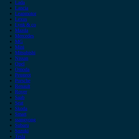
Lada
Lancia
Leapmotor
Lexus
Lynk & co
Mazda
Mercedes
MG
Mini
Mitsubishi
Nissan
Opel
Omoda
Peugeot
Porsche
Renault
Rover
Saab
Seat
Skoda
Smart
ssangyong
Subaru
Suzuki
Tesla