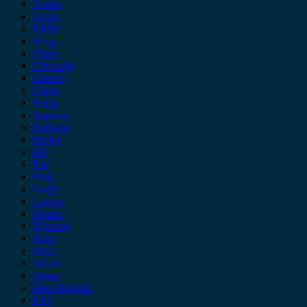
Austin
Acura
BMW
BYD
Chery
Chevrolet
Citroen
Cupra
Dacia
Daewoo
Daihatsu
Dodge
DS
Fiat
Ford
Geely
Gonow
Honda
Hyundai
Isuzu
iveco
Jaecoo
Jaguar
Jeep Chrysler
KIA