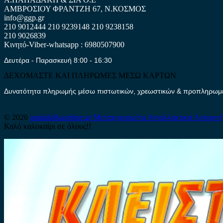
ΑΜΒΡΟΣΙΟΥ ΦΡΑΝΤΖΗ 67, Ν.ΚΟΣΜΟΣ
info@ggp.gr
210 9012444
210 9239148
210 9238158
210 9026839
Κινητό-Viber-whatsapp : 6980507900
Δευτέρα - Παρασκευή 8:00 - 16:30
ΔΕΧΟΜΑΣΤΕ ΚΑΙ ΠΛΗΡΩΜΕΣ ΜΕΣΩ ΚΑΡΤΩΝ
Δυνατότητα πληρωμής μέσω πιστωτικών, χρεωστικών & προπληρωμέν
© 2026
antalaktikaonline.gr
Μεταχειρισμένα Ανταλλακτικά Αυτοκιν
Καλό καλοκαίρι σε όλους!!