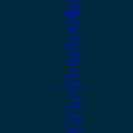
Dacia
Daewoo
Daihatsu
Dodge
DS
Fiat
Ford
Geely
Gonow
Honda
Hyundai
Isuzu
iveco
Jaecoo
Jaguar
Jeep Chrysler
KIA
Lada
Lancia
Leapmotor
Lexus
Lynk & co
Mazda
Mercedes