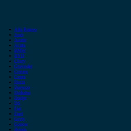
Alfa Romeo
Audi
Austin
Acura
BMW
BYD
Chery
Chevrolet
Citroen
Cupra
Dacia
Daewoo
Daihatsu
Dodge
DS
Fiat
Ford
Geely
Gonow
Honda