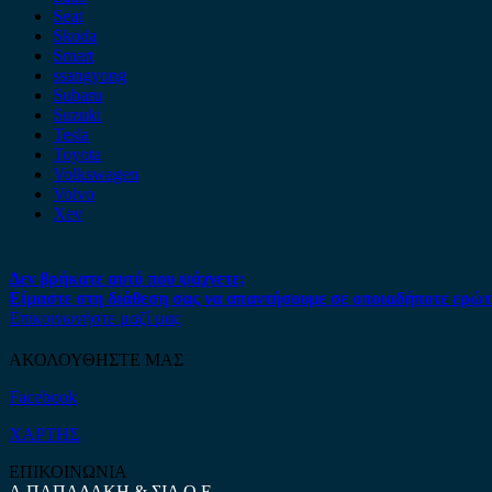
Seat
Skoda
Smart
ssangyong
Subaru
Suzuki
Tesla
Toyota
Volkswagen
Volvo
Xev
Δεν βρήκατε αυτό που ψάχνετε;
Είμαστε στη διάθεση σας να απαντήσουμε σε οποιαδήποτε ερώτ
Επικοινωνήστε μαζί μας
ΑΚΟΛΟΥΘΗΣΤΕ ΜΑΣ
Facebook
ΧΑΡΤΗΣ
ΕΠΙΚΟΙΝΩΝΙΑ
Α.ΠΑΠΑΔΑΚΗ & ΣΙΑ Ο.Ε