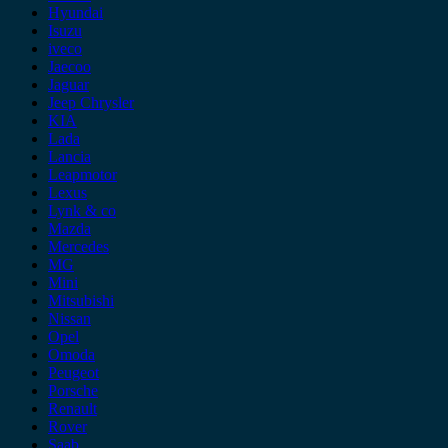
Hyundai
Isuzu
iveco
Jaecoo
Jaguar
Jeep Chrysler
KIA
Lada
Lancia
Leapmotor
Lexus
Lynk & co
Mazda
Mercedes
MG
Mini
Mitsubishi
Nissan
Opel
Omoda
Peugeot
Porsche
Renault
Rover
Saab