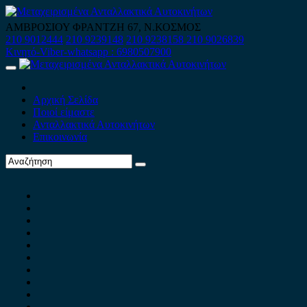
Skip
to
ΑΜΒΡΟΣΙΟΥ ΦΡΑΝΤΖΗ 67, Ν.ΚΟΣΜΟΣ
content
210 9012444
210 9239148
210 9238158
210 9026839
Κινητό-Viber-whatsapp : 6980507900
Primary
Menu
Αρχική Σελίδα
Ποιοί είμαστε
Ανταλλακτικά Αυτοκινήτων
Επικοινωνία