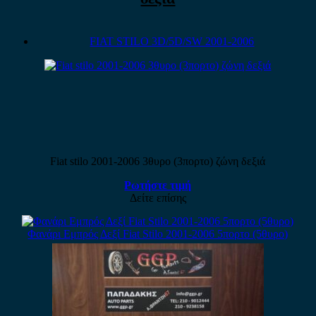
FIAT STILO 3D/5D/SW 2001-2006
Fiat stilo 2001-2006 3θυρο (3πορτο) ζώνη δεξιά
Ρωτήστε τιμή
Δείτε επίσης
Φανάρι Εμπρός Δεξί Fiat Stilo 2001-2006 5πορτο (5θυρο)