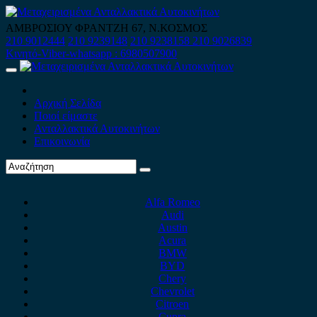
Skip
to
ΑΜΒΡΟΣΙΟΥ ΦΡΑΝΤΖΗ 67, Ν.ΚΟΣΜΟΣ
content
210 9012444
210 9239148
210 9238158
210 9026839
Κινητό-Viber-whatsapp : 6980507900
Primary
Menu
Αρχική Σελίδα
Ποιοί είμαστε
Ανταλλακτικά Αυτοκινήτων
Επικοινωνία
Alfa Romeo
Audi
Austin
Acura
BMW
BYD
Chery
Chevrolet
Citroen
Cupra