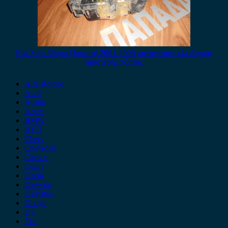
Fiat Stilo 3θυρο (3πορτο) 2001-2006 μηχανισμός κλειδαριάς
αριστερής πόρτας
Alfa Romeo
Audi
Austin
Acura
BMW
BYD
Chery
Chevrolet
Citroen
Cupra
Dacia
Daewoo
Daihatsu
Dodge
DS
Fiat