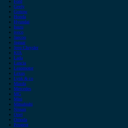
Ford
Geely
Gonow
Honda
Hyundai
Isuzu
iveco
Jaecoo
Jaguar
Jeep Chrysler
KIA
Lada
Lancia
Leapmotor
Lexus
Lynk & co
Mazda
Mercedes
MG
Mini
Mitsubishi
Nissan
Opel
Omoda
Peugeot