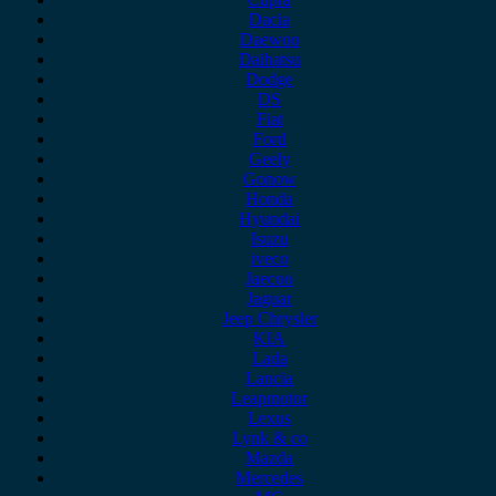
Dacia
Daewoo
Daihatsu
Dodge
DS
Fiat
Ford
Geely
Gonow
Honda
Hyundai
Isuzu
iveco
Jaecoo
Jaguar
Jeep Chrysler
KIA
Lada
Lancia
Leapmotor
Lexus
Lynk & co
Mazda
Mercedes