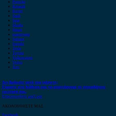
Porsche
Renault
Rover
Saab
Seat
Skoda
Smart
ssangyong
Subaru
Suzuki
Tesla
Toyota
Volkswagen
Volvo
Xev
Δεν βρήκατε αυτό που ψάχνετε;
Είμαστε στη διάθεση σας να απαντήσουμε σε οποιαδήποτε
ερώτηση σας.
Επικοινωνήστε μαζί μας
ΑΚΟΛΟΥΘΗΣΤΕ ΜΑΣ
Facebook