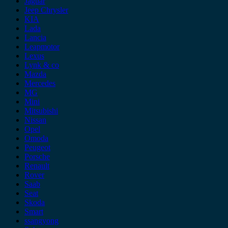
Jaguar
Jeep Chrysler
KIA
Lada
Lancia
Leapmotor
Lexus
Lynk & co
Mazda
Mercedes
MG
Mini
Mitsubishi
Nissan
Opel
Omoda
Peugeot
Porsche
Renault
Rover
Saab
Seat
Skoda
Smart
ssangyong