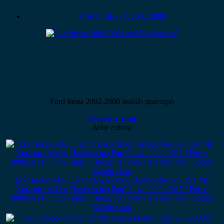
FORD FIESTA 2002-2008
Ford fiesta 2002-2008 ψαλίδι αριστερό
Ρωτήστε τιμή
Δείτε επίσης
Σετ Προβολείς Ομίχλης (Αριστερός Προβολέας Κομπλέ Με
Χρώμιο / Δεξίος Προβολέας) Ford Fiesta 2002-2017 / Focus
2008-2014 / Ford Transit / Jaguar X-Type / S-Type / XK Coupe-
Cabrio / κ.α.