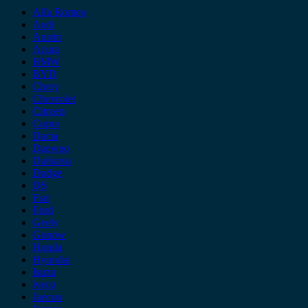
Alfa Romeo
Audi
Austin
Acura
BMW
BYD
Chery
Chevrolet
Citroen
Cupra
Dacia
Daewoo
Daihatsu
Dodge
DS
Fiat
Ford
Geely
Gonow
Honda
Hyundai
Isuzu
iveco
Jaecoo