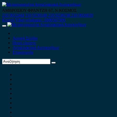
Skip
to
ΑΜΒΡΟΣΙΟΥ ΦΡΑΝΤΖΗ 67, Ν.ΚΟΣΜΟΣ
content
210 9012444
210 9239148
210 9238158
210 9026839
Κινητό-Viber-whatsapp : 6980507900
Primary
Menu
Αρχική Σελίδα
Ποιοί είμαστε
Ανταλλακτικά Αυτοκινήτων
Επικοινωνία