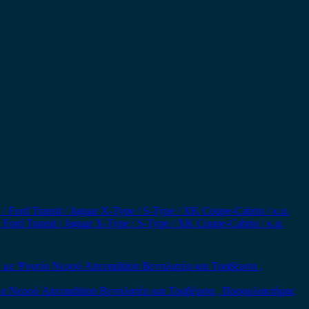
rd Transit / Jaguar X-Type / S-Type / XK Coupe-Cabrio / κ.α.
ο Νερού Aircondition Βεντιλατέρ και Τραβέρσα , Προφυλακτήρας