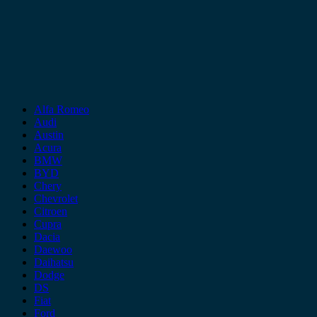
Alfa Romeo
Audi
Austin
Acura
BMW
BYD
Chery
Chevrolet
Citroen
Cupra
Dacia
Daewoo
Daihatsu
Dodge
DS
Fiat
Ford