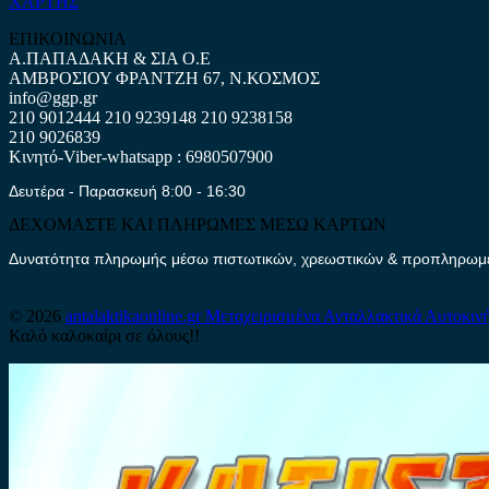
ΧΑΡΤΗΣ
ΕΠΙΚΟΙΝΩΝΙΑ
Α.ΠΑΠΑΔΑΚΗ & ΣΙΑ Ο.Ε
ΑΜΒΡΟΣΙΟΥ ΦΡΑΝΤΖΗ 67, Ν.ΚΟΣΜΟΣ
info@ggp.gr
210 9012444
210 9239148
210 9238158
210 9026839
Κινητό-Viber-whatsapp : 6980507900
Δευτέρα - Παρασκευή 8:00 - 16:30
ΔΕΧΟΜΑΣΤΕ ΚΑΙ ΠΛΗΡΩΜΕΣ ΜΕΣΩ ΚΑΡΤΩΝ
Δυνατότητα πληρωμής μέσω πιστωτικών, χρεωστικών & προπληρωμέν
© 2026
antalaktikaonline.gr
Μεταχειρισμένα Ανταλλακτικά Αυτοκιν
Καλό καλοκαίρι σε όλους!!