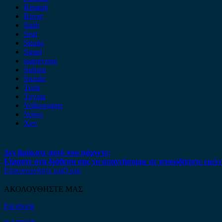
Renault
Rover
Saab
Seat
Skoda
Smart
ssangyong
Subaru
Suzuki
Tesla
Toyota
Volkswagen
Volvo
Xev
Δεν βρήκατε αυτό που ψάχνετε;
Είμαστε στη διάθεση σας να απαντήσουμε σε οποιαδήποτε ερώτ
Επικοινωνήστε μαζί μας
ΑΚΟΛΟΥΘΗΣΤΕ ΜΑΣ
Facebook