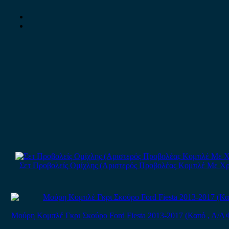
Σετ Προβολείς Ομίχλης (Αριστερός Προβολέας Κομπλέ Με Χρώμιο
Μούρη Κομπλέ Γκρι Σκούρο Ford Fiesta 2013-2017 (Καπό , Α/Δ 