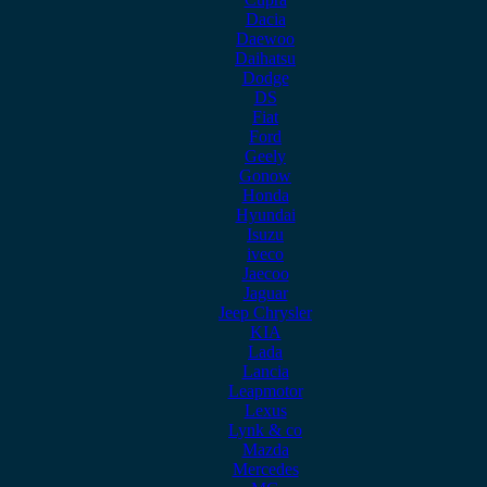
Dacia
Daewoo
Daihatsu
Dodge
DS
Fiat
Ford
Geely
Gonow
Honda
Hyundai
Isuzu
iveco
Jaecoo
Jaguar
Jeep Chrysler
KIA
Lada
Lancia
Leapmotor
Lexus
Lynk & co
Mazda
Mercedes