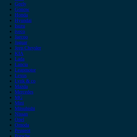
Geely
Gonow
Honda
Hyundai
Isuzu
iveco
Jaecoo
Jaguar
Jeep Chrysler
KIA
Lada
Lancia
Leapmotor
Lexus
Lynk & co
Mazda
Mercedes
MG
Mini
Mitsubishi
Nissan
Opel
Omoda
Peugeot
Porsche