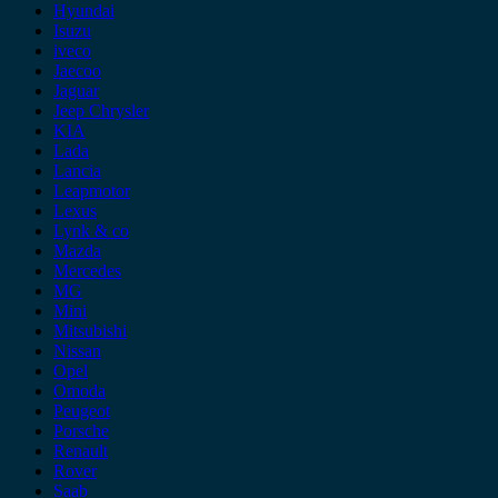
Hyundai
Isuzu
iveco
Jaecoo
Jaguar
Jeep Chrysler
KIA
Lada
Lancia
Leapmotor
Lexus
Lynk & co
Mazda
Mercedes
MG
Mini
Mitsubishi
Nissan
Opel
Omoda
Peugeot
Porsche
Renault
Rover
Saab