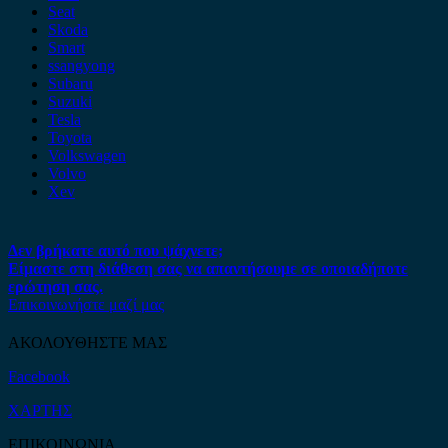
Seat
Skoda
Smart
ssangyong
Subaru
Suzuki
Tesla
Toyota
Volkswagen
Volvo
Xev
Δεν βρήκατε αυτό που ψάχνετε;
Είμαστε στη διάθεση σας να απαντήσουμε σε οποιαδήποτε
ερώτηση σας.
Επικοινωνήστε μαζί μας
ΑΚΟΛΟΥΘΗΣΤΕ ΜΑΣ
Facebook
ΧΑΡΤΗΣ
ΕΠΙΚΟΙΝΩΝΙΑ