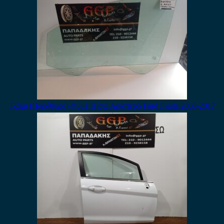
Τζάμι (Παράθυρο) Φυμέ Πίσω Αριστερό Ford Fiesta 2008-2017