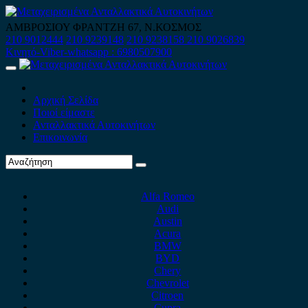
Skip
to
ΑΜΒΡΟΣΙΟΥ ΦΡΑΝΤΖΗ 67, Ν.ΚΟΣΜΟΣ
content
210 9012444
210 9239148
210 9238158
210 9026839
Κινητό-Viber-whatsapp : 6980507900
Primary
Menu
Αρχική Σελίδα
Ποιοί είμαστε
Ανταλλακτικά Αυτοκινήτων
Επικοινωνία
Alfa Romeo
Audi
Austin
Acura
BMW
BYD
Chery
Chevrolet
Citroen
Cupra