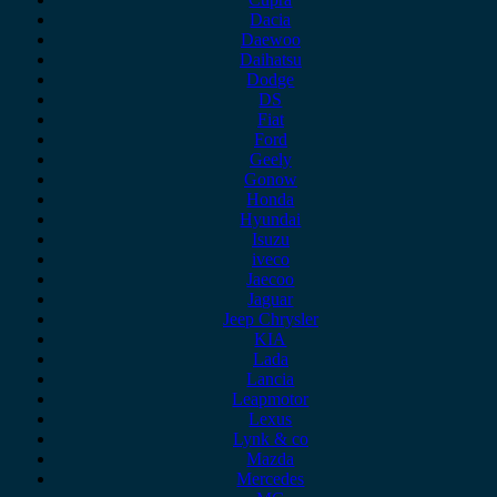
Dacia
Daewoo
Daihatsu
Dodge
DS
Fiat
Ford
Geely
Gonow
Honda
Hyundai
Isuzu
iveco
Jaecoo
Jaguar
Jeep Chrysler
KIA
Lada
Lancia
Leapmotor
Lexus
Lynk & co
Mazda
Mercedes