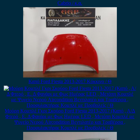
Cabrio / κ.α.
Καπό Ford Fiesta 2013-2017 Κόκκινο / Θ
Μούρη Κομπλέ Γκρι Σκούρο Ford Fiesta 2013-2017 (Καπό , Α/Δ
Φτερό , E. Δ Φανάρι με Φως Ημέρας LED , Μετόπη Κομπλέ με
Ψυγείο Νερού Aircondition Βεντιλατέρ και Τραβέρσα ,
Προφυλακτήρας Κομπλέ με Προβολείς / Θ