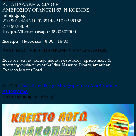
Α.ΠΑΠΑΔΑΚΗ & ΣΙΑ Ο.Ε
ΑΜΒΡΟΣΙΟΥ ΦΡΑΝΤΖΗ 67, Ν.ΚΟΣΜΟΣ
info@ggp.gr
210 9012444
210 9239148
210 9238158
210 9026839
Κινητό-Viber-whatsapp : 6980507900
Δευτέρα - Παρασκευή 8:00 - 16:30
ΔΕΧΟΜΑΣΤΕ ΚΑΙ ΠΛΗΡΩΜΕΣ ΜΕΣΩ ΚΑΡΤΩΝ
Δυνατότητα πληρωμής μέσω πιστωτικών, χρεωστικών &
προπληρωμένων καρτών Visa,Maestro,Diners,American
Express,MasterCard.
© 2026
antalaktikaonline.gr
Μεταχειρισμένα Ανταλλακτικά
Αυτοκινήτων
Καλό καλοκαίρι σε όλους!!