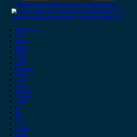
Πόρτα Εμπρός Δεξιά Άσπρη Ford Fiesta 2008-2017
Πόρτα Εμπρός Αριστερή Άσπρη Ford Fiesta 2008-2017
Alfa Romeo
Audi
Austin
Acura
BMW
BYD
Chery
Chevrolet
Citroen
Cupra
Dacia
Daewoo
Daihatsu
Dodge
DS
Fiat
Ford
Geely
Gonow
Honda