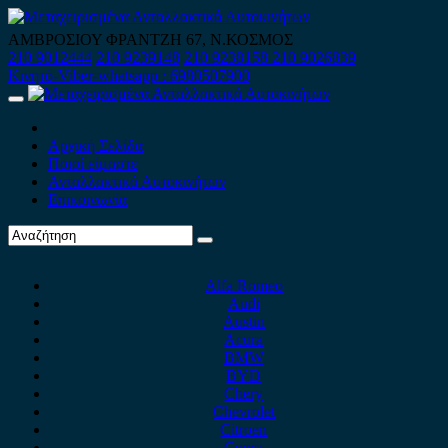
Skip
to
ΑΜΒΡΟΣΙΟΥ ΦΡΑΝΤΖΗ 67, Ν.ΚΟΣΜΟΣ
content
210 9012444
210 9239148
210 9238158
210 9026839
Κινητό-Viber-whatsapp : 6980507900
Primary
Menu
Αρχική Σελίδα
Ποιοί είμαστε
Ανταλλακτικά Αυτοκινήτων
Επικοινωνία
Alfa Romeo
Audi
Austin
Acura
BMW
BYD
Chery
Chevrolet
Citroen
Cupra