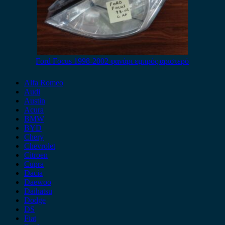
Ford Focus 1998-2002 φανάρι εμπρός αριστερό
Alfa Romeo
Audi
Austin
Acura
BMW
BYD
Chery
Chevrolet
Citroen
Cupra
Dacia
Daewoo
Daihatsu
Dodge
DS
Fiat