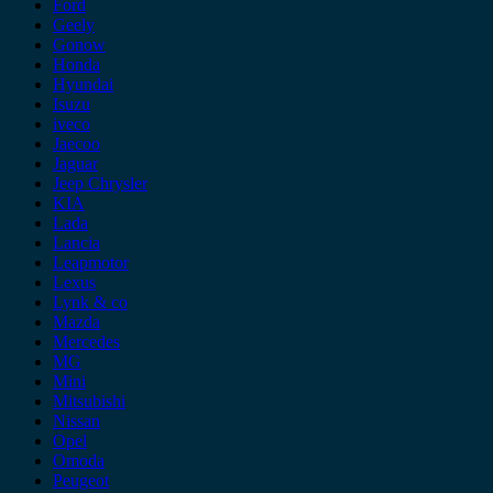
Ford
Geely
Gonow
Honda
Hyundai
Isuzu
iveco
Jaecoo
Jaguar
Jeep Chrysler
KIA
Lada
Lancia
Leapmotor
Lexus
Lynk & co
Mazda
Mercedes
MG
Mini
Mitsubishi
Nissan
Opel
Omoda
Peugeot