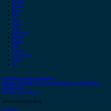
Porsche
Renault
Rover
Saab
Seat
Skoda
Smart
ssangyong
Subaru
Suzuki
Tesla
Toyota
Volkswagen
Volvo
Xev
Δεν βρήκατε αυτό που ψάχνετε;
Είμαστε στη διάθεση σας να απαντήσουμε σε οποιαδήποτε
ερώτηση σας.
Επικοινωνήστε μαζί μας
ΑΚΟΛΟΥΘΗΣΤΕ ΜΑΣ
Facebook