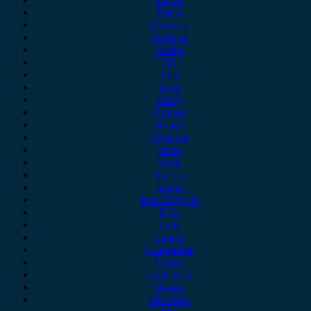
Dacia
Daewoo
Daihatsu
Dodge
DS
Fiat
Ford
Geely
Gonow
Honda
Hyundai
Isuzu
iveco
Jaecoo
Jaguar
Jeep Chrysler
KIA
Lada
Lancia
Leapmotor
Lexus
Lynk & co
Mazda
Mercedes