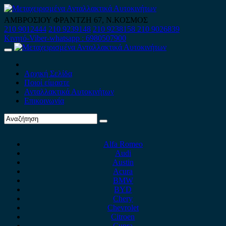
Skip
to
ΑΜΒΡΟΣΙΟΥ ΦΡΑΝΤΖΗ 67, Ν.ΚΟΣΜΟΣ
content
210 9012444
210 9239148
210 9238158
210 9026839
Κινητό-Viber-whatsapp : 6980507900
Primary
Menu
Αρχική Σελίδα
Ποιοί είμαστε
Ανταλλακτικά Αυτοκινήτων
Επικοινωνία
Alfa Romeo
Audi
Austin
Acura
BMW
BYD
Chery
Chevrolet
Citroen
Cupra