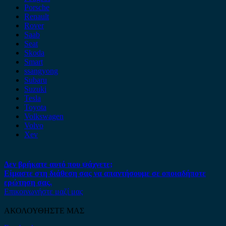
Porsche
Renault
Rover
Saab
Seat
Skoda
Smart
ssangyong
Subaru
Suzuki
Tesla
Toyota
Volkswagen
Volvo
Xev
Δεν βρήκατε αυτό που ψάχνετε;
Είμαστε στη διάθεση σας να απαντήσουμε σε οποιαδήποτε
ερώτηση σας.
Επικοινωνήστε μαζί μας
ΑΚΟΛΟΥΘΗΣΤΕ ΜΑΣ