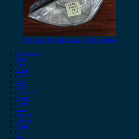
Ford Focus 1998-2002 φανάρι εμπρός αριστερό
Alfa Romeo
Audi
Austin
Acura
BMW
BYD
Chery
Chevrolet
Citroen
Cupra
Dacia
Daewoo
Daihatsu
Dodge
DS
Fiat