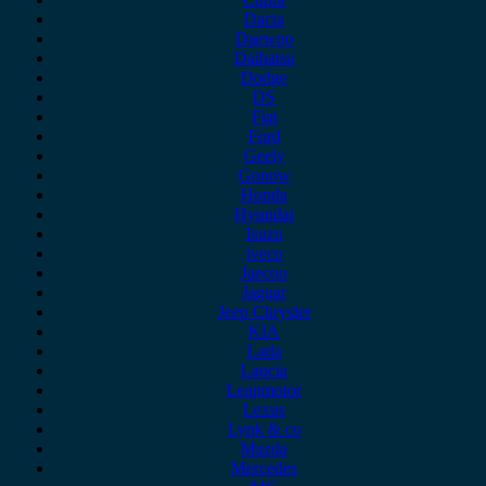
Dacia
Daewoo
Daihatsu
Dodge
DS
Fiat
Ford
Geely
Gonow
Honda
Hyundai
Isuzu
iveco
Jaecoo
Jaguar
Jeep Chrysler
KIA
Lada
Lancia
Leapmotor
Lexus
Lynk & co
Mazda
Mercedes