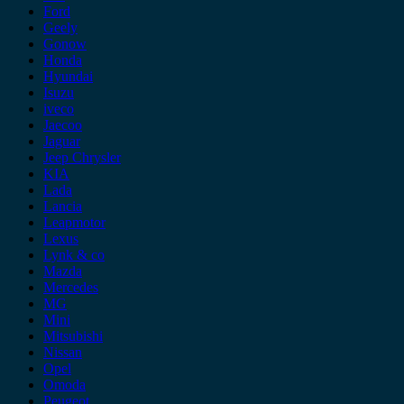
Ford
Geely
Gonow
Honda
Hyundai
Isuzu
iveco
Jaecoo
Jaguar
Jeep Chrysler
KIA
Lada
Lancia
Leapmotor
Lexus
Lynk & co
Mazda
Mercedes
MG
Mini
Mitsubishi
Nissan
Opel
Omoda
Peugeot