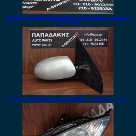
Ford Focus RS 1998-2004 Φανάρι Εμπρός Αριστερό – Xenon –
Με Πλακέτα
Ford Focus 1998-2004 Δεξιός Καθρέπτης – Μηχανικός – Ασημί