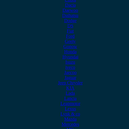
Dacia
Daewoo
Daihatsu
Dodge
DS
Fiat
Ford
Geely
Gonow
Honda
Hyundai
Isuzu
iveco
Jaecoo
Jaguar
Jeep Chrysler
KIA
Lada
Lancia
Leapmotor
Lexus
Lynk & co
Mazda
Mercedes