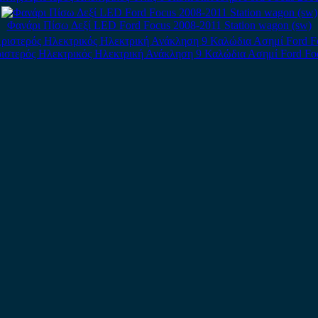
Φανάρι Πίσω Δεξί LED Ford Focus 2008-2011 Station wagon (sw)
ιστερός Ηλεκτρικός Ηλεκτρική Ανάκληση 9 Καλώδια Ασημί Ford Fo