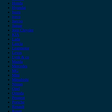
Honda
Hyundai
Isuzu
iveco
Jaecoo
Jaguar
Jeep Chrysler
KIA
Lada
Lancia
Leapmotor
Lexus
Lynk & co
Mazda
Mercedes
MG
Mini
Mitsubishi
Nissan
Opel
Omoda
Peugeot
Porsche
Renault
Rover