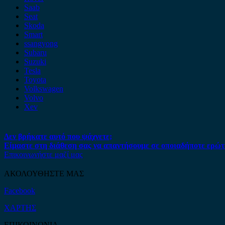
Saab
Seat
Skoda
Smart
ssangyong
Subaru
Suzuki
Tesla
Toyota
Volkswagen
Volvo
Xev
Δεν βρήκατε αυτό που ψάχνετε;
Είμαστε στη διάθεση σας να απαντήσουμε σε οποιαδήποτε ερώτ
Επικοινωνήστε μαζί μας
ΑΚΟΛΟΥΘΗΣΤΕ ΜΑΣ
Facebook
ΧΑΡΤΗΣ
ΕΠΙΚΟΙΝΩΝΙΑ