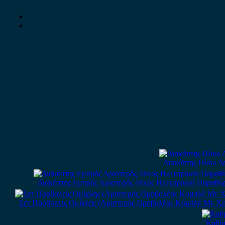
Διακόπτης Πίσω Δε
Διακόπτης Εμπρός Αριστερός 4πλος Ηλεκτρικού Παραθύρ
Σετ Προβολείς Ομίχλης (Αριστερός Προβολέας Κομπλέ Με Χρώμιο
Καθρέ