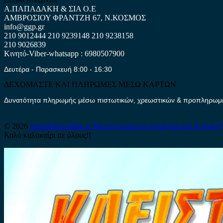
Α.ΠΑΠΑΔΑΚΗ & ΣΙΑ Ο.Ε
ΑΜΒΡΟΣΙΟΥ ΦΡΑΝΤΖΗ 67, Ν.ΚΟΣΜΟΣ
info@ggp.gr
210 9012444
210 9239148
210 9238158
210 9026839
Κινητό-Viber-whatsapp : 6980507900
Δευτέρα - Παρασκευή 8:00 - 16:30
ΔΕΧΟΜΑΣΤΕ ΚΑΙ ΠΛΗΡΩΜΕΣ ΜΕΣΩ ΚΑΡΤΩΝ
Δυνατότητα πληρωμής μέσω πιστωτικών, χρεωστικών & προπληρωμέν
© 2026
antalaktikaonline.gr
Μεταχειρισμένα Ανταλλακτικά Αυτοκιν
Καλό καλοκαίρι σε όλους!!