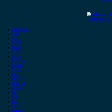
Καθρέπτης Αρ
Alfa Romeo
Audi
Austin
Acura
BMW
BYD
Chery
Chevrolet
Citroen
Cupra
Dacia
Daewoo
Daihatsu
Dodge
DS
Fiat
Ford
Geely
Gonow