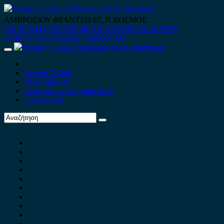
Skip
to
ΑΜΒΡΟΣΙΟΥ ΦΡΑΝΤΖΗ 67, Ν.ΚΟΣΜΟΣ
content
210 9012444
210 9239148
210 9238158
210 9026839
Κινητό-Viber-whatsapp : 6980507900
Primary
Menu
Αρχική Σελίδα
Ποιοί είμαστε
Ανταλλακτικά Αυτοκινήτων
Επικοινωνία