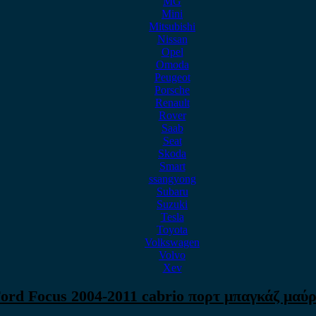
MG
Mini
Mitsubishi
Nissan
Opel
Omoda
Peugeot
Porsche
Renault
Rover
Saab
Seat
Skoda
Smart
ssangyong
Subaru
Suzuki
Tesla
Toyota
Volkswagen
Volvo
Xev
ord Focus 2004-2011 cabrio πορτ μπαγκάζ μαύ