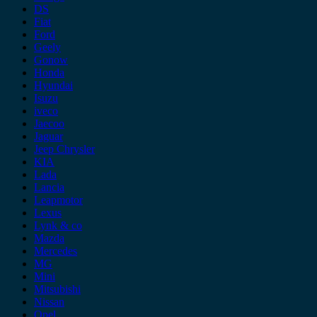
DS
Fiat
Ford
Geely
Gonow
Honda
Hyundai
Isuzu
iveco
Jaecoo
Jaguar
Jeep Chrysler
KIA
Lada
Lancia
Leapmotor
Lexus
Lynk & co
Mazda
Mercedes
MG
Mini
Mitsubishi
Nissan
Opel