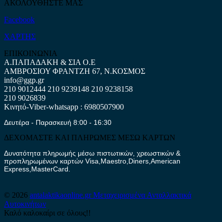
ΑΚΟΛΟΥΘΗΣΤΕ ΜΑΣ
Facebook
ΧΑΡΤΗΣ
ΕΠΙΚΟΙΝΩΝΙΑ
Α.ΠΑΠΑΔΑΚΗ & ΣΙΑ Ο.Ε
ΑΜΒΡΟΣΙΟΥ ΦΡΑΝΤΖΗ 67, Ν.ΚΟΣΜΟΣ
info@ggp.gr
210 9012444
210 9239148
210 9238158
210 9026839
Κινητό-Viber-whatsapp : 6980507900
Δευτέρα - Παρασκευή 8:00 - 16:30
ΔΕΧΟΜΑΣΤΕ ΚΑΙ ΠΛΗΡΩΜΕΣ ΜΕΣΩ ΚΑΡΤΩΝ
Δυνατότητα πληρωμής μέσω πιστωτικών, χρεωστικών &
προπληρωμένων καρτών Visa,Maestro,Diners,American
Express,MasterCard.
© 2026
antalaktikaonline.gr
Μεταχειρισμένα Ανταλλακτικά
Αυτοκινήτων
Καλό καλοκαίρι σε όλους!!