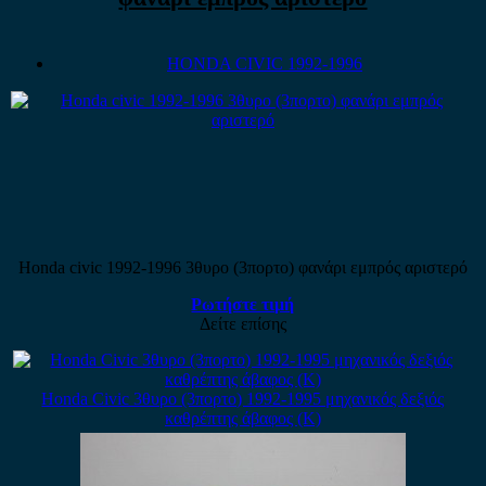
HONDA CIVIC 1992-1996
Honda civic 1992-1996 3θυρο (3πορτο) φανάρι εμπρός αριστερό
Ρωτήστε τιμή
Δείτε επίσης
Honda Civic 3θυρο (3πορτο) 1992-1995 μηχανικός δεξιός
καθρέπτης άβαφος (Κ)