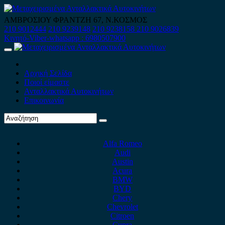
Skip
to
ΑΜΒΡΟΣΙΟΥ ΦΡΑΝΤΖΗ 67, Ν.ΚΟΣΜΟΣ
content
210 9012444
210 9239148
210 9238158
210 9026839
Κινητό-Viber-whatsapp : 6980507900
Primary
Menu
Αρχική Σελίδα
Ποιοί είμαστε
Ανταλλακτικά Αυτοκινήτων
Επικοινωνία
Alfa Romeo
Audi
Austin
Acura
BMW
BYD
Chery
Chevrolet
Citroen
Cupra