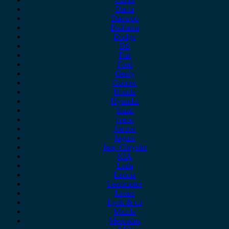
Dacia
Daewoo
Daihatsu
Dodge
DS
Fiat
Ford
Geely
Gonow
Honda
Hyundai
Isuzu
iveco
Jaecoo
Jaguar
Jeep Chrysler
KIA
Lada
Lancia
Leapmotor
Lexus
Lynk & co
Mazda
Mercedes