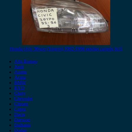
Honda civic 3θυρο (3πορτο) 1992-1996 φανάρι εμπρός δεξί
Alfa Romeo
Audi
Austin
Acura
BMW
BYD
Chery
Chevrolet
Citroen
Cupra
Dacia
Daewoo
Daihatsu
Dodge