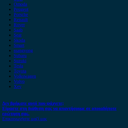
Omoda
Peugeot
Porsche
Renault
Rover
Saab
Seat
Skoda
Smart
ssangyong
Subaru
Suzuki
Tesla
Toyota
Volkswagen
Volvo
Xev
Δεν βρήκατε αυτό που ψάχνετε;
Είμαστε στη διάθεση σας να απαντήσουμε σε οποιαδήποτε
ερώτηση σας.
Επικοινωνήστε μαζί μας