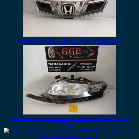
Μάσκα Honda Civic 2006-2012 3/5πορτο (3/5θυρο)
Φανάρι Εμπρός Αριστερό Honda Civic 2006-2012 3/5πορτο
(3/5θυρο) / Ε ,