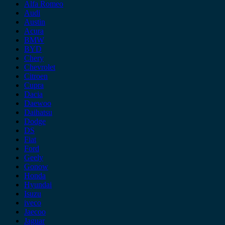
Alfa Romeo
Audi
Austin
Acura
BMW
BYD
Chery
Chevrolet
Citroen
Cupra
Dacia
Daewoo
Daihatsu
Dodge
DS
Fiat
Ford
Geely
Gonow
Honda
Hyundai
Isuzu
iveco
Jaecoo
Jaguar