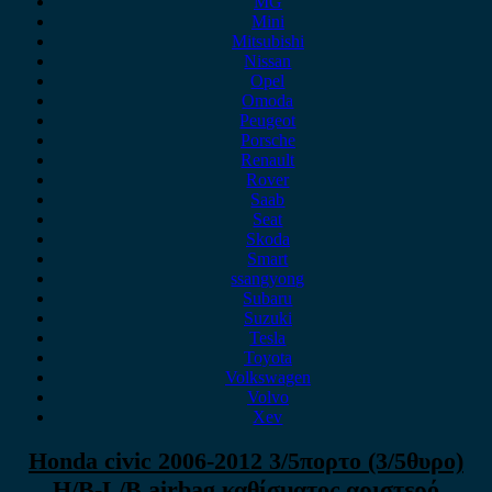
MG
Mini
Mitsubishi
Nissan
Opel
Omoda
Peugeot
Porsche
Renault
Rover
Saab
Seat
Skoda
Smart
ssangyong
Subaru
Suzuki
Tesla
Toyota
Volkswagen
Volvo
Xev
Honda civic 2006-2012 3/5πορτο (3/5θυρο)
H/B-L/B airbag καθίσματος αριστερό