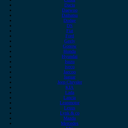
Dacia
Daewoo
Daihatsu
Dodge
DS
Fiat
Ford
Geely
Gonow
Honda
Hyundai
Isuzu
iveco
Jaecoo
Jaguar
Jeep Chrysler
KIA
Lada
Lancia
Leapmotor
Lexus
Lynk & co
Mazda
Mercedes