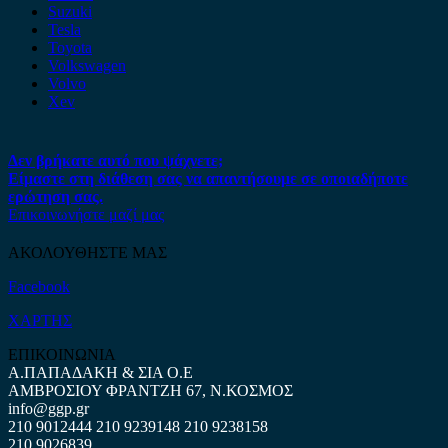
Suzuki
Tesla
Toyota
Volkswagen
Volvo
Xev
Δεν βρήκατε αυτό που ψάχνετε;
Είμαστε στη διάθεση σας να απαντήσουμε σε οποιαδήποτε
ερώτηση σας.
Επικοινωνήστε μαζί μας
ΑΚΟΛΟΥΘΗΣΤΕ ΜΑΣ
Facebook
ΧΑΡΤΗΣ
ΕΠΙΚΟΙΝΩΝΙΑ
Α.ΠΑΠΑΔΑΚΗ & ΣΙΑ Ο.Ε
ΑΜΒΡΟΣΙΟΥ ΦΡΑΝΤΖΗ 67, Ν.ΚΟΣΜΟΣ
info@ggp.gr
210 9012444
210 9239148
210 9238158
210 9026839