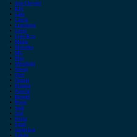
Jeep Chrysler
KIA
Lada
Lancia
Leapmotor
Lexus
Lynk & co
Mazda
Mercedes
MG
Mini
Mitsubishi
Nissan
Opel
Omoda
Peugeot
Porsche
Renault
Rover
Saab
Seat
Skoda
Smart
ssangyong
Subaru