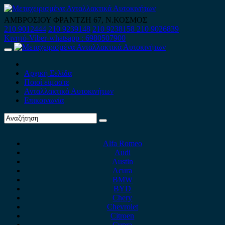
Skip
to
ΑΜΒΡΟΣΙΟΥ ΦΡΑΝΤΖΗ 67, Ν.ΚΟΣΜΟΣ
content
210 9012444
210 9239148
210 9238158
210 9026839
Κινητό-Viber-whatsapp : 6980507900
Primary
Menu
Αρχική Σελίδα
Ποιοί είμαστε
Ανταλλακτικά Αυτοκινήτων
Επικοινωνία
Alfa Romeo
Audi
Austin
Acura
BMW
BYD
Chery
Chevrolet
Citroen
Cupra