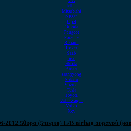
MG
Mini
Mitsubishi
Nissan
Opel
Omoda
Peugeot
Porsche
Renault
Rover
Saab
Seat
Skoda
Smart
ssangyong
Subaru
Suzuki
Tesla
Toyota
Volkswagen
Volvo
Xev
6-2012 5θυρο (5πορτο) L/B airbag ουρανού (κο