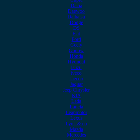
Dacia
Daewoo
Daihatsu
Dodge
DS
Fiat
Ford
Geely
Gonow
Honda
Hyundai
Isuzu
iveco
Jaecoo
Jaguar
Jeep Chrysler
KIA
Lada
Lancia
Leapmotor
Lexus
Lynk & co
Mazda
Mercedes