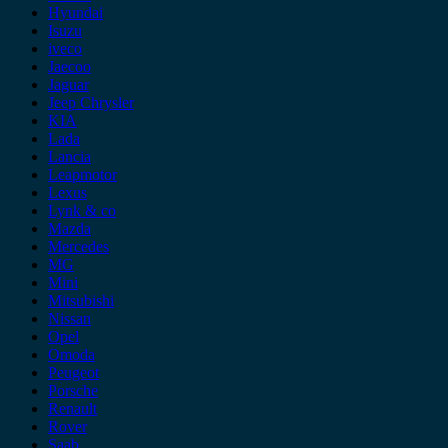
Hyundai
Isuzu
iveco
Jaecoo
Jaguar
Jeep Chrysler
KIA
Lada
Lancia
Leapmotor
Lexus
Lynk & co
Mazda
Mercedes
MG
Mini
Mitsubishi
Nissan
Opel
Omoda
Peugeot
Porsche
Renault
Rover
Saab