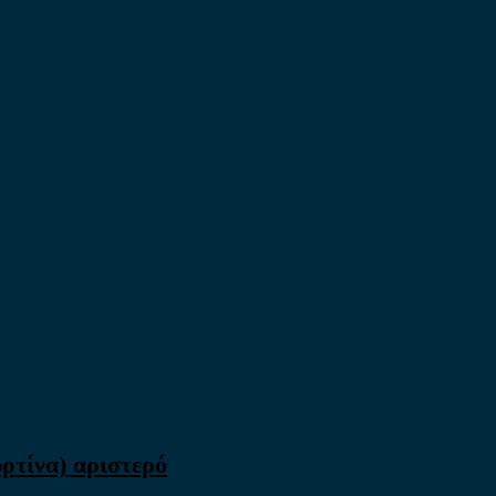
υρτίνα) αριστερό