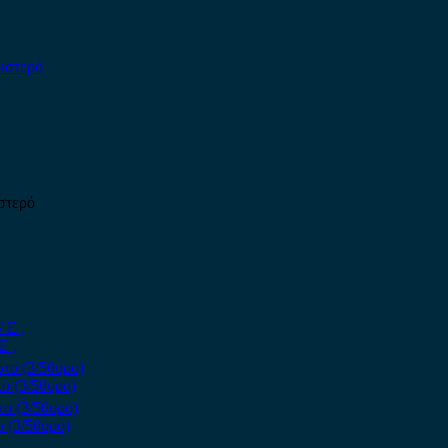
ιστερό
Ε ,
ο (3/5θυρο)
 (3/5θυρο)