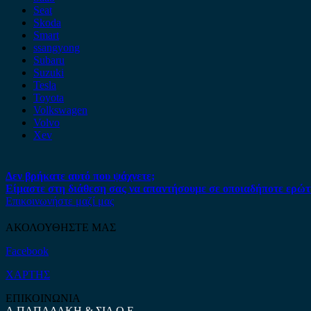
Seat
Skoda
Smart
ssangyong
Subaru
Suzuki
Tesla
Toyota
Volkswagen
Volvo
Xev
Δεν βρήκατε αυτό που ψάχνετε;
Είμαστε στη διάθεση σας να απαντήσουμε σε οποιαδήποτε ερώτ
Επικοινωνήστε μαζί μας
ΑΚΟΛΟΥΘΗΣΤΕ ΜΑΣ
Facebook
ΧΑΡΤΗΣ
ΕΠΙΚΟΙΝΩΝΙΑ
Α.ΠΑΠΑΔΑΚΗ & ΣΙΑ Ο.Ε