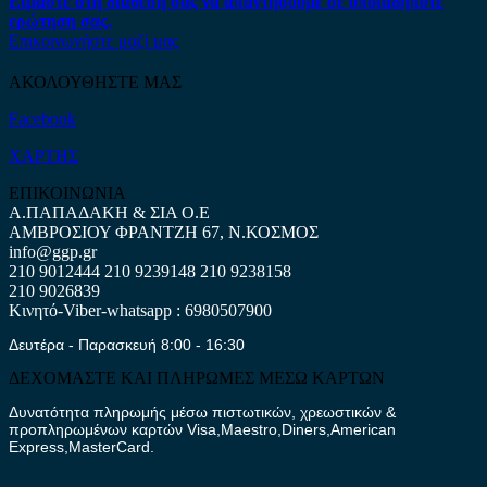
Είμαστε στη διάθεση σας να απαντήσουμε σε οποιαδήποτε
ερώτηση σας.
Επικοινωνήστε μαζί μας
ΑΚΟΛΟΥΘΗΣΤΕ ΜΑΣ
Facebook
ΧΑΡΤΗΣ
ΕΠΙΚΟΙΝΩΝΙΑ
Α.ΠΑΠΑΔΑΚΗ & ΣΙΑ Ο.Ε
ΑΜΒΡΟΣΙΟΥ ΦΡΑΝΤΖΗ 67, Ν.ΚΟΣΜΟΣ
info@ggp.gr
210 9012444
210 9239148
210 9238158
210 9026839
Κινητό-Viber-whatsapp : 6980507900
Δευτέρα - Παρασκευή 8:00 - 16:30
ΔΕΧΟΜΑΣΤΕ ΚΑΙ ΠΛΗΡΩΜΕΣ ΜΕΣΩ ΚΑΡΤΩΝ
Δυνατότητα πληρωμής μέσω πιστωτικών, χρεωστικών &
προπληρωμένων καρτών Visa,Maestro,Diners,American
Express,MasterCard.