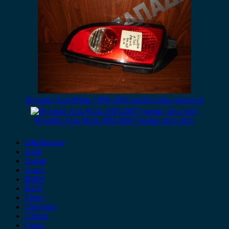
Hyundai Atos Prime 1999-2003 φανάρι πίσω αριστερό
Hyundai Atos Mala 2003-2007 φανάρι πίσω δεξί
Alfa Romeo
Audi
Austin
Acura
BMW
BYD
Chery
Chevrolet
Citroen
Cupra