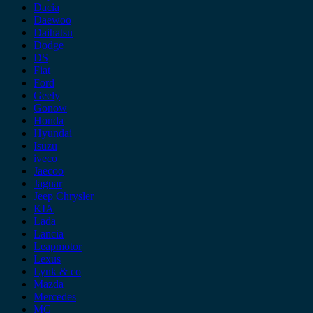
Dacia
Daewoo
Daihatsu
Dodge
DS
Fiat
Ford
Geely
Gonow
Honda
Hyundai
Isuzu
iveco
Jaecoo
Jaguar
Jeep Chrysler
KIA
Lada
Lancia
Leapmotor
Lexus
Lynk & co
Mazda
Mercedes
MG