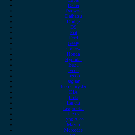
Dacia
Daewoo
Daihatsu
Dodge
DS
Fiat
Ford
Geely
Gonow
Honda
Hyundai
Isuzu
iveco
Jaecoo
Jaguar
Jeep Chrysler
KIA
Lada
Lancia
Leapmotor
Lexus
Lynk & co
Mazda
Mercedes