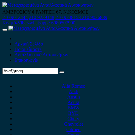
Skip
to
ΑΜΒΡΟΣΙΟΥ ΦΡΑΝΤΖΗ 67, Ν.ΚΟΣΜΟΣ
content
210 9012444
210 9239148
210 9238158
210 9026839
Κινητό-Viber-whatsapp : 6980507900
Primary
Menu
Αρχική Σελίδα
Ποιοί είμαστε
Ανταλλακτικά Αυτοκινήτων
Επικοινωνία
Alfa Romeo
Audi
Austin
Acura
BMW
BYD
Chery
Chevrolet
Citroen
Cupra