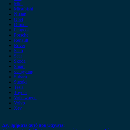
Mini
Mitsubishi
Nissan
Opel
Omoda
Peugeot
Porsche
Renault
Rover
Saab
Seat
Skoda
Smart
ssangyong
Subaru
Suzuki
Tesla
Toyota
Volkswagen
Volvo
Xev
Δεν βρήκατε αυτό που ψάχνετε;