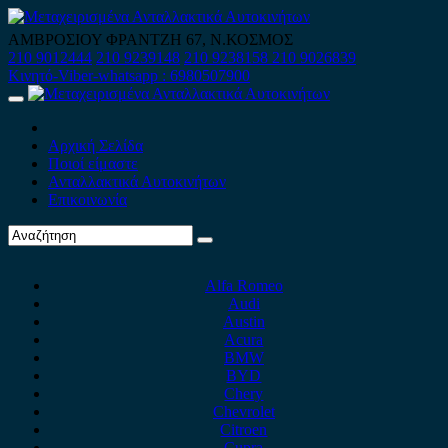
Skip
to
ΑΜΒΡΟΣΙΟΥ ΦΡΑΝΤΖΗ 67, Ν.ΚΟΣΜΟΣ
content
210 9012444
210 9239148
210 9238158
210 9026839
Κινητό-Viber-whatsapp : 6980507900
Primary
Menu
Αρχική Σελίδα
Ποιοί είμαστε
Ανταλλακτικά Αυτοκινήτων
Επικοινωνία
Alfa Romeo
Audi
Austin
Acura
BMW
BYD
Chery
Chevrolet
Citroen
Cupra