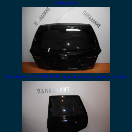
καθίσματος
Hyundai Santa Fe 2000-2006 πόρτα πίσω 5η (τζαμόπορτα) μαύρη