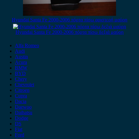
Hyundai Santa Fe 2000-2006 πόρτα πίσω αριστερή μαύρη
Hyundai Santa Fe 2000-2006 πόρτα πίσω δεξιά μαύρη
Alfa Romeo
Audi
Austin
Acura
BMW
BYD
Chery
Chevrolet
Citroen
Cupra
Dacia
Daewoo
Daihatsu
Dodge
DS
Fiat
Ford