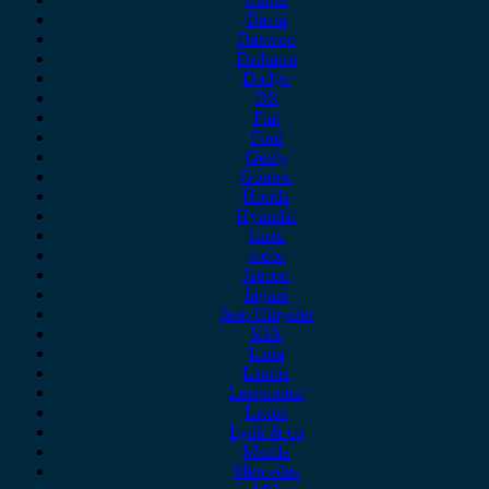
Dacia
Daewoo
Daihatsu
Dodge
DS
Fiat
Ford
Geely
Gonow
Honda
Hyundai
Isuzu
iveco
Jaecoo
Jaguar
Jeep Chrysler
KIA
Lada
Lancia
Leapmotor
Lexus
Lynk & co
Mazda
Mercedes