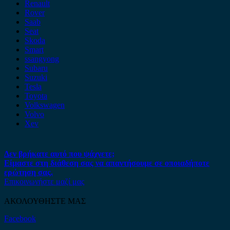
Renault
Rover
Saab
Seat
Skoda
Smart
ssangyong
Subaru
Suzuki
Tesla
Toyota
Volkswagen
Volvo
Xev
Δεν βρήκατε αυτό που ψάχνετε;
Είμαστε στη διάθεση σας να απαντήσουμε σε οποιαδήποτε
ερώτηση σας.
Επικοινωνήστε μαζί μας
ΑΚΟΛΟΥΘΗΣΤΕ ΜΑΣ
Facebook