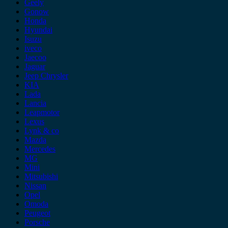
Geely
Gonow
Honda
Hyundai
Isuzu
iveco
Jaecoo
Jaguar
Jeep Chrysler
KIA
Lada
Lancia
Leapmotor
Lexus
Lynk & co
Mazda
Mercedes
MG
Mini
Mitsubishi
Nissan
Opel
Omoda
Peugeot
Porsche