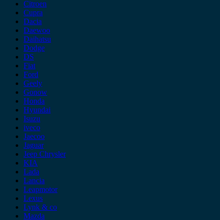
Citroen
Cupra
Dacia
Daewoo
Daihatsu
Dodge
DS
Fiat
Ford
Geely
Gonow
Honda
Hyundai
Isuzu
iveco
Jaecoo
Jaguar
Jeep Chrysler
KIA
Lada
Lancia
Leapmotor
Lexus
Lynk & co
Mazda