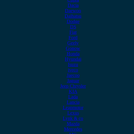
Dacia
Daewoo
Daihatsu
Dodge
DS
Fiat
Ford
Geely
Gonow
Honda
Hyundai
Isuzu
iveco
Jaecoo
Jaguar
Jeep Chrysler
KIA
Lada
Lancia
Leapmotor
Lexus
Lynk & co
Mazda
Mercedes