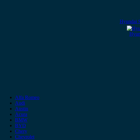
Hyundai S
Hyund
Alfa Romeo
Audi
Austin
Acura
BMW
BYD
Chery
Chevrolet