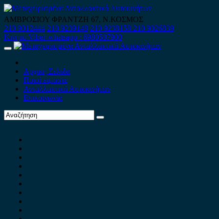
Skip
to
ΑΜΒΡΟΣΙΟΥ ΦΡΑΝΤΖΗ 67, Ν.ΚΟΣΜΟΣ
content
210 9012444
210 9239148
210 9238158
210 9026839
Κινητό-Viber-whatsapp : 6980507900
Primary
Menu
Αρχική Σελίδα
Ποιοί είμαστε
Ανταλλακτικά Αυτοκινήτων
Επικοινωνία