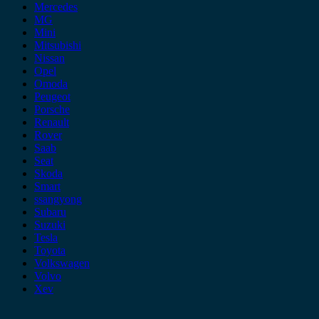
Mercedes
MG
Mini
Mitsubishi
Nissan
Opel
Omoda
Peugeot
Porsche
Renault
Rover
Saab
Seat
Skoda
Smart
ssangyong
Subaru
Suzuki
Tesla
Toyota
Volkswagen
Volvo
Xev