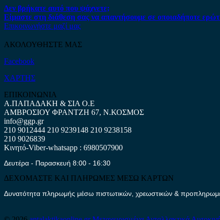
Δεν βρήκατε αυτό που ψάχνετε;
Είμαστε στη διάθεση σας να απαντήσουμε σε οποιαδήποτε ερώτ
Επικοινωνήστε μαζί μας
ΑΚΟΛΟΥΘΗΣΤΕ ΜΑΣ
Facebook
ΧΑΡΤΗΣ
ΕΠΙΚΟΙΝΩΝΙΑ
Α.ΠΑΠΑΔΑΚΗ & ΣΙΑ Ο.Ε
ΑΜΒΡΟΣΙΟΥ ΦΡΑΝΤΖΗ 67, Ν.ΚΟΣΜΟΣ
info@ggp.gr
210 9012444
210 9239148
210 9238158
210 9026839
Κινητό-Viber-whatsapp : 6980507900
Δευτέρα - Παρασκευή 8:00 - 16:30
ΔΕΧΟΜΑΣΤΕ ΚΑΙ ΠΛΗΡΩΜΕΣ ΜΕΣΩ ΚΑΡΤΩΝ
Δυνατότητα πληρωμής μέσω πιστωτικών, χρεωστικών & προπληρωμέν
© 2026
antalaktikaonline.gr
Μεταχειρισμένα Ανταλλακτικά Αυτοκιν