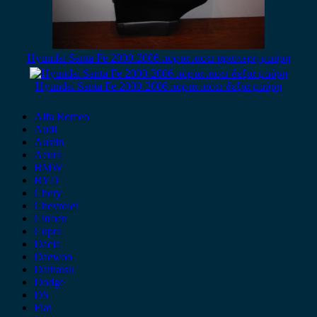
Hyundai Santa Fe 2000-2006 πόρτα πίσω αριστερή μαύρη
Hyundai Santa Fe 2000-2006 πόρτα πίσω δεξιά μαύρη
Alfa Romeo
Audi
Austin
Acura
BMW
BYD
Chery
Chevrolet
Citroen
Cupra
Dacia
Daewoo
Daihatsu
Dodge
DS
Fiat