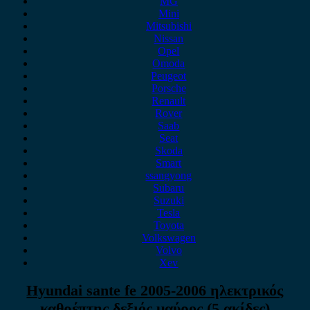
MG
Mini
Mitsubishi
Nissan
Opel
Omoda
Peugeot
Porsche
Renault
Rover
Saab
Seat
Skoda
Smart
ssangyong
Subaru
Suzuki
Tesla
Toyota
Volkswagen
Volvo
Xev
Hyundai sante fe 2005-2006 ηλεκτρικός
καθρέπτης δεξιός μαύρος (5 ακίδες)