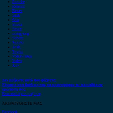
Porsche
Renault
Rover
Saab
Seat
Skoda
Smart
ssangyong
Subaru
Suzuki
Tesla
Toyota
Volkswagen
Volvo
Xev
Δεν βρήκατε αυτό που ψάχνετε;
Είμαστε στη διάθεση σας να απαντήσουμε σε οποιαδήποτε
ερώτηση σας.
Επικοινωνήστε μαζί μας
ΑΚΟΛΟΥΘΗΣΤΕ ΜΑΣ
Facebook