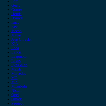
Ford
Geely
Gonow
Honda
Hyundai
Isuzu
iveco
Jaecoo
Jaguar
Jeep Chrysler
KIA
Lada
Lancia
Leapmotor
Lexus
Lynk & co
Mazda
Mercedes
MG
Mini
Mitsubishi
Nissan
Opel
Omoda
Peugeot