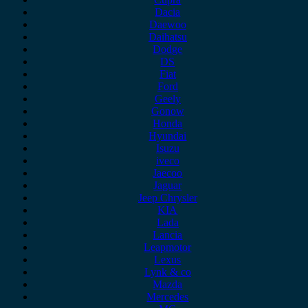
Dacia
Daewoo
Daihatsu
Dodge
DS
Fiat
Ford
Geely
Gonow
Honda
Hyundai
Isuzu
iveco
Jaecoo
Jaguar
Jeep Chrysler
KIA
Lada
Lancia
Leapmotor
Lexus
Lynk & co
Mazda
Mercedes