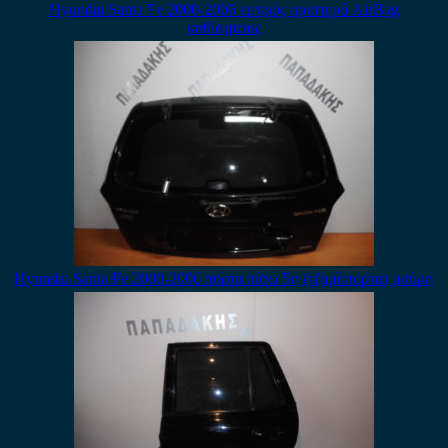
Hyundai Santa Fe 2000-2006 εμπρός αριστερό AirBag
καθίσματος
Hyundai Santa Fe 2000-2006 πόρτα πίσω 5η (τζαμόπορτα) μαύρη