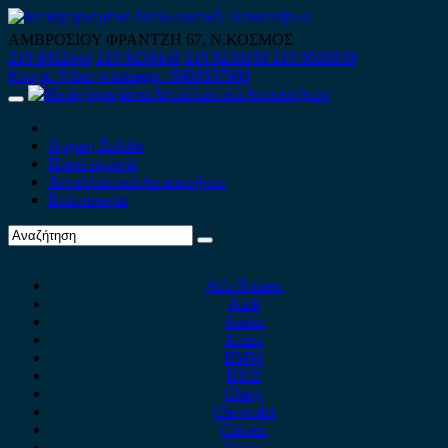
Skip
to
ΑΜΒΡΟΣΙΟΥ ΦΡΑΝΤΖΗ 67, Ν.ΚΟΣΜΟΣ
content
210 9012444
210 9239148
210 9238158
210 9026839
Κινητό-Viber-whatsapp : 6980507900
Primary
Menu
Αρχική Σελίδα
Ποιοί είμαστε
Ανταλλακτικά Αυτοκινήτων
Επικοινωνία
Alfa Romeo
Audi
Austin
Acura
BMW
BYD
Chery
Chevrolet
Citroen
Cupra