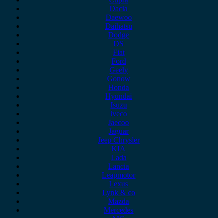
Dacia
Daewoo
Daihatsu
Dodge
DS
Fiat
Ford
Geely
Gonow
Honda
Hyundai
Isuzu
iveco
Jaecoo
Jaguar
Jeep Chrysler
KIA
Lada
Lancia
Leapmotor
Lexus
Lynk & co
Mazda
Mercedes