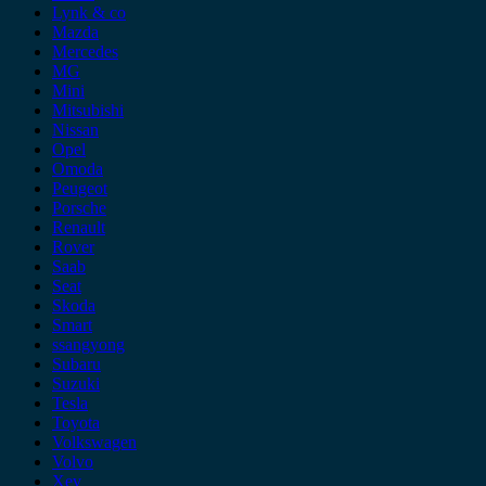
Lynk & co
Mazda
Mercedes
MG
Mini
Mitsubishi
Nissan
Opel
Omoda
Peugeot
Porsche
Renault
Rover
Saab
Seat
Skoda
Smart
ssangyong
Subaru
Suzuki
Tesla
Toyota
Volkswagen
Volvo
Xev