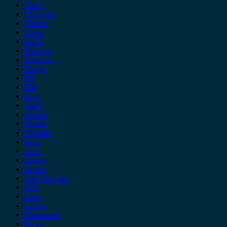
Chery
Chevrolet
Citroen
Cupra
Dacia
Daewoo
Daihatsu
Dodge
DS
Fiat
Ford
Geely
Gonow
Honda
Hyundai
Isuzu
iveco
Jaecoo
Jaguar
Jeep Chrysler
KIA
Lada
Lancia
Leapmotor
Lexus