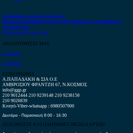
Δεν βρήκατε αυτό που ψάχνετε;
Είμαστε στη διάθεση σας να απαντήσουμε σε οποιαδήποτε
ερώτηση σας.
Επικοινωνήστε μαζί μας
ΑΚΟΛΟΥΘΗΣΤΕ ΜΑΣ
Facebook
ΧΑΡΤΗΣ
ΕΠΙΚΟΙΝΩΝΙΑ
Α.ΠΑΠΑΔΑΚΗ & ΣΙΑ Ο.Ε
ΑΜΒΡΟΣΙΟΥ ΦΡΑΝΤΖΗ 67, Ν.ΚΟΣΜΟΣ
info@ggp.gr
210 9012444
210 9239148
210 9238158
210 9026839
Κινητό-Viber-whatsapp : 6980507900
Δευτέρα - Παρασκευή 8:00 - 16:30
ΔΕΧΟΜΑΣΤΕ ΚΑΙ ΠΛΗΡΩΜΕΣ ΜΕΣΩ ΚΑΡΤΩΝ