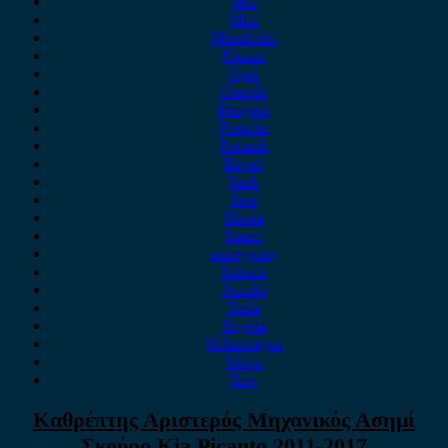
MG
Mini
Mitsubishi
Nissan
Opel
Omoda
Peugeot
Porsche
Renault
Rover
Saab
Seat
Skoda
Smart
ssangyong
Subaru
Suzuki
Tesla
Toyota
Volkswagen
Volvo
Xev
Καθρέπτης Αριστερός Μηχανικός Ασημί
Σκούρο Kia Picanto 2011-2017