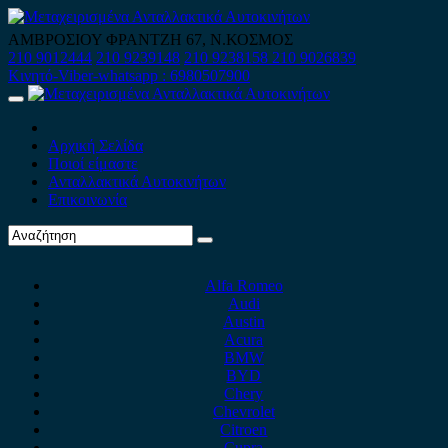
Skip
to
ΑΜΒΡΟΣΙΟΥ ΦΡΑΝΤΖΗ 67, Ν.ΚΟΣΜΟΣ
content
210 9012444
210 9239148
210 9238158
210 9026839
Κινητό-Viber-whatsapp : 6980507900
Primary
Menu
Αρχική Σελίδα
Ποιοί είμαστε
Ανταλλακτικά Αυτοκινήτων
Επικοινωνία
Alfa Romeo
Audi
Austin
Acura
BMW
BYD
Chery
Chevrolet
Citroen
Cupra