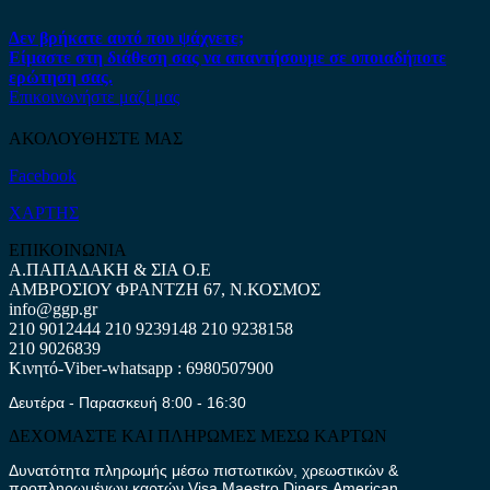
Δεν βρήκατε αυτό που ψάχνετε;
Είμαστε στη διάθεση σας να απαντήσουμε σε οποιαδήποτε
ερώτηση σας.
Επικοινωνήστε μαζί μας
ΑΚΟΛΟΥΘΗΣΤΕ ΜΑΣ
Facebook
ΧΑΡΤΗΣ
ΕΠΙΚΟΙΝΩΝΙΑ
Α.ΠΑΠΑΔΑΚΗ & ΣΙΑ Ο.Ε
ΑΜΒΡΟΣΙΟΥ ΦΡΑΝΤΖΗ 67, Ν.ΚΟΣΜΟΣ
info@ggp.gr
210 9012444
210 9239148
210 9238158
210 9026839
Κινητό-Viber-whatsapp : 6980507900
Δευτέρα - Παρασκευή 8:00 - 16:30
ΔΕΧΟΜΑΣΤΕ ΚΑΙ ΠΛΗΡΩΜΕΣ ΜΕΣΩ ΚΑΡΤΩΝ
Δυνατότητα πληρωμής μέσω πιστωτικών, χρεωστικών &
προπληρωμένων καρτών Visa,Maestro,Diners,American