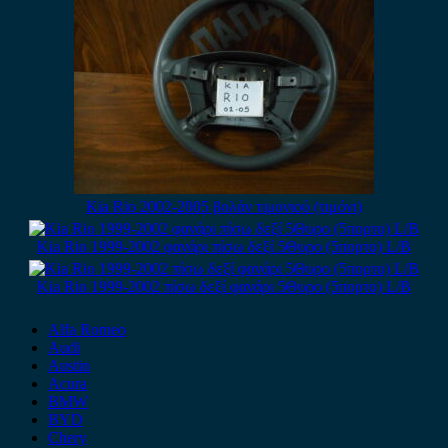
Kia Rio 2002-2005 βολάν τιμονιού (τιμόνι)
Kia Rio 1999-2002 φανάρι πίσω δεξί 5Θυρο (5πορτο) L/B
Kia Rio 1999-2002 πίσω δεξί φανάρι 5Θυρο (5πορτο) L/B
Alfa Romeo
Audi
Austin
Acura
BMW
BYD
Chery