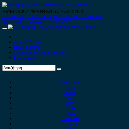
Skip
to
ΑΜΒΡΟΣΙΟΥ ΦΡΑΝΤΖΗ 67, Ν.ΚΟΣΜΟΣ
content
210 9012444
210 9239148
210 9238158
210 9026839
Κινητό-Viber-whatsapp : 6980507900
Primary
Menu
Αρχική Σελίδα
Ποιοί είμαστε
Ανταλλακτικά Αυτοκινήτων
Επικοινωνία
Alfa Romeo
Audi
Austin
Acura
BMW
BYD
Chery
Chevrolet
Citroen
Cupra