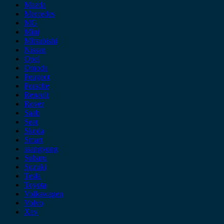
Mazda
Mercedes
MG
Mini
Mitsubishi
Nissan
Opel
Omoda
Peugeot
Porsche
Renault
Rover
Saab
Seat
Skoda
Smart
ssangyong
Subaru
Suzuki
Tesla
Toyota
Volkswagen
Volvo
Xev