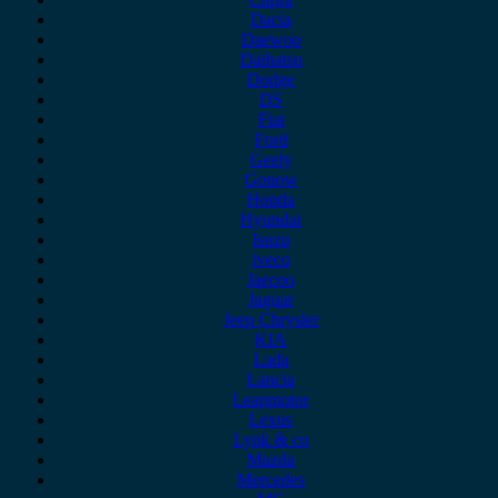
Dacia
Daewoo
Daihatsu
Dodge
DS
Fiat
Ford
Geely
Gonow
Honda
Hyundai
Isuzu
iveco
Jaecoo
Jaguar
Jeep Chrysler
KIA
Lada
Lancia
Leapmotor
Lexus
Lynk & co
Mazda
Mercedes