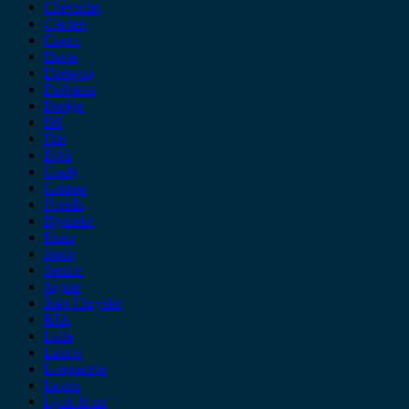
Chevrolet
Citroen
Cupra
Dacia
Daewoo
Daihatsu
Dodge
DS
Fiat
Ford
Geely
Gonow
Honda
Hyundai
Isuzu
iveco
Jaecoo
Jaguar
Jeep Chrysler
KIA
Lada
Lancia
Leapmotor
Lexus
Lynk & co