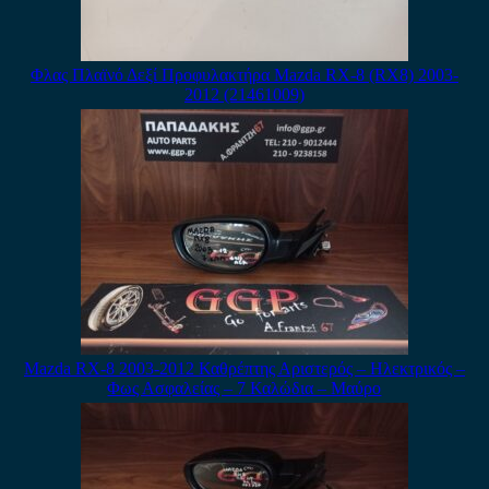
Φλας Πλαϊνό Δεξί Προφυλακτήρα Mazda RX-8 (RX8) 2003-
2012 (21461009)
Mazda RX-8 2003-2012 Καθρέπτης Αριστερός – Ηλεκτρικός –
Φως Ασφαλείας – 7 Καλώδια – Μαύρο