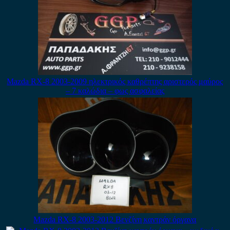
Mazda RX-8 2003-2009 ηλεκτρικός καθρέπτης αριστερός μαύρος
– 7 καλώδια – φως ασφαλείας
Mazda RX-8 2003-2012 Βενζίνη καντράν όργανα