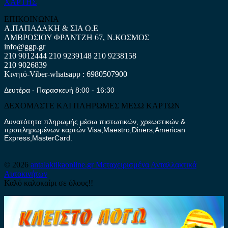
ΧΑΡΤΗΣ
ΕΠΙΚΟΙΝΩΝΙΑ
Α.ΠΑΠΑΔΑΚΗ & ΣΙΑ Ο.Ε
ΑΜΒΡΟΣΙΟΥ ΦΡΑΝΤΖΗ 67, Ν.ΚΟΣΜΟΣ
info@ggp.gr
210 9012444
210 9239148
210 9238158
210 9026839
Κινητό-Viber-whatsapp : 6980507900
Δευτέρα - Παρασκευή 8:00 - 16:30
ΔΕΧΟΜΑΣΤΕ ΚΑΙ ΠΛΗΡΩΜΕΣ ΜΕΣΩ ΚΑΡΤΩΝ
Δυνατότητα πληρωμής μέσω πιστωτικών, χρεωστικών &
προπληρωμένων καρτών Visa,Maestro,Diners,American
Express,MasterCard.
© 2026
antalaktikaonline.gr
Μεταχειρισμένα Ανταλλακτικά
Αυτοκινήτων
Καλό καλοκαίρι σε όλους!!