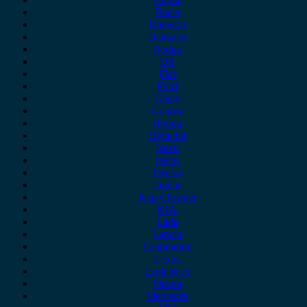
Dacia
Daewoo
Daihatsu
Dodge
DS
Fiat
Ford
Geely
Gonow
Honda
Hyundai
Isuzu
iveco
Jaecoo
Jaguar
Jeep Chrysler
KIA
Lada
Lancia
Leapmotor
Lexus
Lynk & co
Mazda
Mercedes