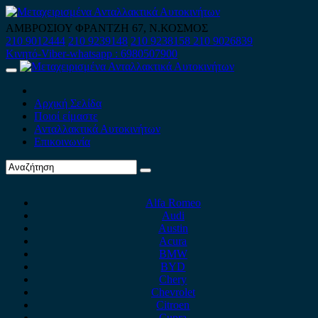
Skip
to
ΑΜΒΡΟΣΙΟΥ ΦΡΑΝΤΖΗ 67, Ν.ΚΟΣΜΟΣ
content
210 9012444
210 9239148
210 9238158
210 9026839
Κινητό-Viber-whatsapp : 6980507900
Primary
Menu
Αρχική Σελίδα
Ποιοί είμαστε
Ανταλλακτικά Αυτοκινήτων
Επικοινωνία
Alfa Romeo
Audi
Austin
Acura
BMW
BYD
Chery
Chevrolet
Citroen
Cupra