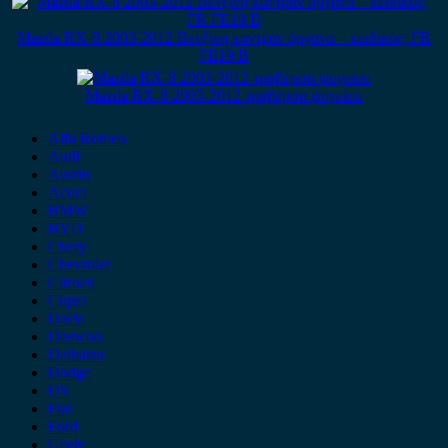
Mazda RX-8 2003-2012 Βενζίνη καντράν όργανα – κωδικός: FR
FE19 B
Mazda RX-8 2003-2012 τραβέρσα ψυγείου
Alfa Romeo
Audi
Austin
Acura
BMW
BYD
Chery
Chevrolet
Citroen
Cupra
Dacia
Daewoo
Daihatsu
Dodge
DS
Fiat
Ford
Geely