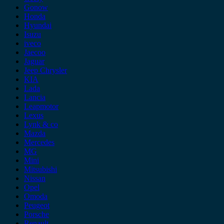
Gonow
Honda
Hyundai
Isuzu
iveco
Jaecoo
Jaguar
Jeep Chrysler
KIA
Lada
Lancia
Leapmotor
Lexus
Lynk & co
Mazda
Mercedes
MG
Mini
Mitsubishi
Nissan
Opel
Omoda
Peugeot
Porsche
Renault