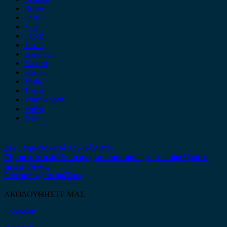
Rover
Saab
Seat
Skoda
Smart
ssangyong
Subaru
Suzuki
Tesla
Toyota
Volkswagen
Volvo
Xev
Δεν βρήκατε αυτό που ψάχνετε;
Είμαστε στη διάθεση σας να απαντήσουμε σε οποιαδήποτε
ερώτηση σας.
Επικοινωνήστε μαζί μας
ΑΚΟΛΟΥΘΗΣΤΕ ΜΑΣ
Facebook