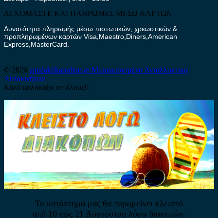
ΔΕΧΟΜΑΣΤΕ ΚΑΙ ΠΛΗΡΩΜΕΣ ΜΕΣΩ ΚΑΡΤΩΝ
Δυνατότητα πληρωμής μέσω πιστωτικών, χρεωστικών &
προπληρωμένων καρτών Visa,Maestro,Diners,American
Express,MasterCard.
© 2026
antalaktikaonline.gr
Μεταχειρισμένα Ανταλλακτικά
Αυτοκινήτων
Καλό καλοκαίρι σε όλους!!
Το κατάστημα μας θα παραμείνει κλειστό
από 10 εώς 21 Αυγούστου λόγω διακοπών.