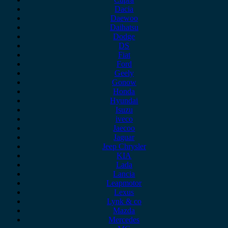
Dacia
Daewoo
Daihatsu
Dodge
DS
Fiat
Ford
Geely
Gonow
Honda
Hyundai
Isuzu
iveco
Jaecoo
Jaguar
Jeep Chrysler
KIA
Lada
Lancia
Leapmotor
Lexus
Lynk & co
Mazda
Mercedes