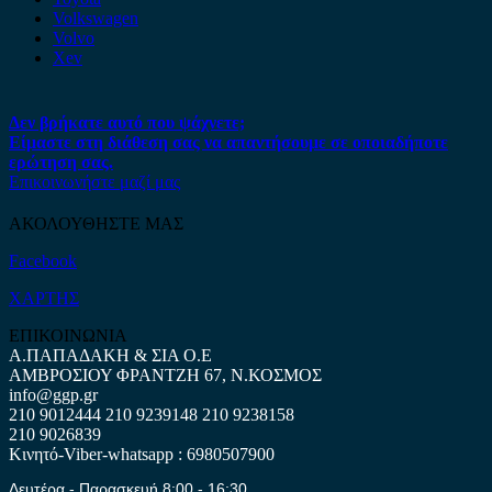
Volkswagen
Volvo
Xev
Δεν βρήκατε αυτό που ψάχνετε;
Είμαστε στη διάθεση σας να απαντήσουμε σε οποιαδήποτε
ερώτηση σας.
Επικοινωνήστε μαζί μας
ΑΚΟΛΟΥΘΗΣΤΕ ΜΑΣ
Facebook
ΧΑΡΤΗΣ
ΕΠΙΚΟΙΝΩΝΙΑ
Α.ΠΑΠΑΔΑΚΗ & ΣΙΑ Ο.Ε
ΑΜΒΡΟΣΙΟΥ ΦΡΑΝΤΖΗ 67, Ν.ΚΟΣΜΟΣ
info@ggp.gr
210 9012444
210 9239148
210 9238158
210 9026839
Κινητό-Viber-whatsapp : 6980507900
Δευτέρα - Παρασκευή 8:00 - 16:30