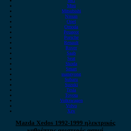
MG
Mini
Mitsubishi
Nissan
Opel
Omoda
Peugeot
Porsche
Renault
Rover
Saab
Seat
Skoda
Smart
ssangyong
Subaru
Suzuki
Tesla
Toyota
Volkswagen
Volvo
Xev
Mazda Xedos 1992-1999 ηλεκτρικός
καθρέπτης αριστερός ασημί