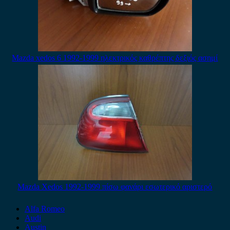
Mazda xedos 6 1992-1999 ηλεκτρικός καθρέπτης δεξιός ασημί
Mazda Xedos 1992-1999 πίσω φανάρι εσωτερικό αριστερό
Alfa Romeo
Audi
Austin