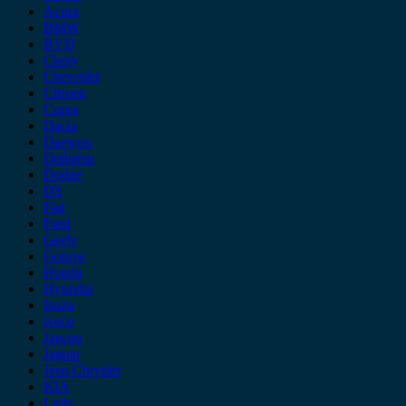
Acura
BMW
BYD
Chery
Chevrolet
Citroen
Cupra
Dacia
Daewoo
Daihatsu
Dodge
DS
Fiat
Ford
Geely
Gonow
Honda
Hyundai
Isuzu
iveco
Jaecoo
Jaguar
Jeep Chrysler
KIA
Lada