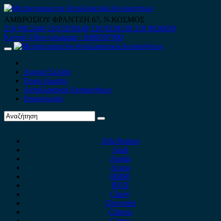
Skip
to
ΑΜΒΡΟΣΙΟΥ ΦΡΑΝΤΖΗ 67, Ν.ΚΟΣΜΟΣ
content
210 9012444
210 9239148
210 9238158
210 9026839
Κινητό-Viber-whatsapp : 6980507900
Primary
Menu
Αρχική Σελίδα
Ποιοί είμαστε
Ανταλλακτικά Αυτοκινήτων
Επικοινωνία
Alfa Romeo
Audi
Austin
Acura
BMW
BYD
Chery
Chevrolet
Citroen
Cupra