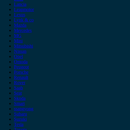
Lancia
Leapmotor
Lexus
Lynk & co
Mazda
Mercedes
MG
Mini
Mitsubishi
Nissan
Opel
Omoda
Peugeot
Porsche
Renault
Rover
Saab
Seat
Skoda
Smart
ssangyong
Subaru
Suzuki
Tesla
Toyota