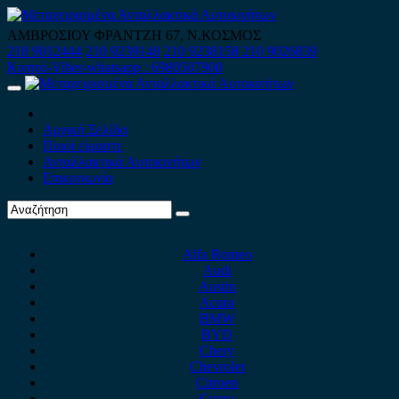
Skip
to
ΑΜΒΡΟΣΙΟΥ ΦΡΑΝΤΖΗ 67, Ν.ΚΟΣΜΟΣ
content
210 9012444
210 9239148
210 9238158
210 9026839
Κινητό-Viber-whatsapp : 6980507900
Primary
Menu
Αρχική Σελίδα
Ποιοί είμαστε
Ανταλλακτικά Αυτοκινήτων
Επικοινωνία
Alfa Romeo
Audi
Austin
Acura
BMW
BYD
Chery
Chevrolet
Citroen
Cupra