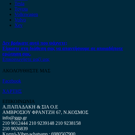
Tesla
Toyota
Volkswagen
Volvo
Xev
Δεν βρήκατε αυτό που ψάχνετε;
Είμαστε στη διάθεση σας να απαντήσουμε σε οποιαδήποτε
ερώτηση σας.
Επικοινωνήστε μαζί μας
ΑΚΟΛΟΥΘΗΣΤΕ ΜΑΣ
Facebook
ΧΑΡΤΗΣ
ΕΠΙΚΟΙΝΩΝΙΑ
Α.ΠΑΠΑΔΑΚΗ & ΣΙΑ Ο.Ε
ΑΜΒΡΟΣΙΟΥ ΦΡΑΝΤΖΗ 67, Ν.ΚΟΣΜΟΣ
info@ggp.gr
210 9012444
210 9239148
210 9238158
210 9026839
Κινητό-Viber-whatsapp : 6980507900