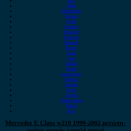
MG
Mini
Mitsubishi
Nissan
Opel
Omoda
Peugeot
Porsche
Renault
Rover
Saab
Seat
Skoda
Smart
ssangyong
Subaru
Suzuki
Tesla
Toyota
Volkswagen
Volvo
Xev
Mercedes E Class w210 1999-2002 μετώπη-
μούρη εμπρός κομπλέ ασημί