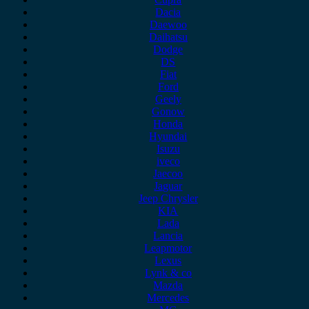
Dacia
Daewoo
Daihatsu
Dodge
DS
Fiat
Ford
Geely
Gonow
Honda
Hyundai
Isuzu
iveco
Jaecoo
Jaguar
Jeep Chrysler
KIA
Lada
Lancia
Leapmotor
Lexus
Lynk & co
Mazda
Mercedes