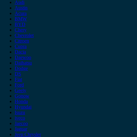
Audi
Austin
Acura
BMW
BYD
Chery
Chevrolet
Citroen
Cupra
Dacia
Daewoo
Daihatsu
Dodge
DS
Fiat
Ford
Geely
Gonow
Honda
Hyundai
Isuzu
iveco
Jaecoo
Jaguar
Jeep Chrysler