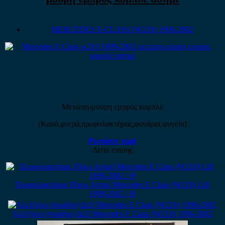
MERCEDES E-CLASS (W210) 1996-2002
Μετώπη-μούρη εμπρός κομπλέ
(Καπό,φτερά,προφυλακτήρας,φανάρια,ψυγεία)
Ρωτήστε τιμή
Δείτε επίσης
Προφυλακτήρας Πίσω Ασημί Mercedes E Class (W210) Lift
1999-2002 / Θ
Αλεξήλιο (σκιάδιο) Δεξί Mercedes E Class (W210) 1996-2002