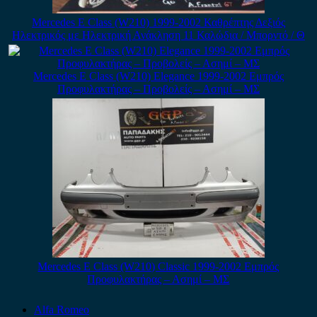
Mercedes E Class (W210) 1999-2002 Καθρέπτης Δεξιός
Ηλεκτρικός με Ηλεκτρική Ανάκληση 11 Καλώδια / Μπορντό / Θ
Mercedes E Class (W210) Elegance 1999-2002 Εμπρός
Προφυλακτήρας – Προβολείς – Ασημί – ΜΣ
Mercedes E Class (W210) Classic 1999-2002 Εμπρός
Προφυλακτήρας – Ασημί – ΜΣ
Alfa Romeo