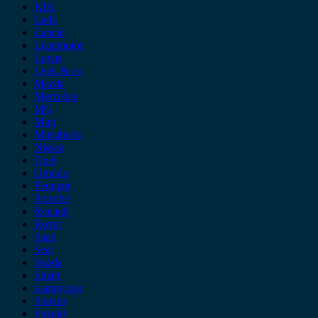
KIA
Lada
Lancia
Leapmotor
Lexus
Lynk & co
Mazda
Mercedes
MG
Mini
Mitsubishi
Nissan
Opel
Omoda
Peugeot
Porsche
Renault
Rover
Saab
Seat
Skoda
Smart
ssangyong
Subaru
Suzuki