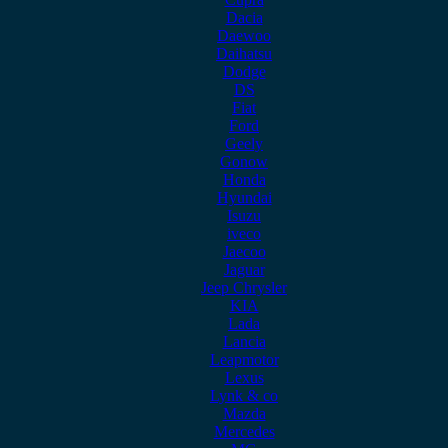
Dacia
Daewoo
Daihatsu
Dodge
DS
Fiat
Ford
Geely
Gonow
Honda
Hyundai
Isuzu
iveco
Jaecoo
Jaguar
Jeep Chrysler
KIA
Lada
Lancia
Leapmotor
Lexus
Lynk & co
Mazda
Mercedes