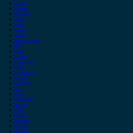
Gonow
Honda
Hyundai
Isuzu
iveco
Jaecoo
Jaguar
Jeep Chrysler
KIA
Lada
Lancia
Leapmotor
Lexus
Lynk & co
Mazda
Mercedes
MG
Mini
Mitsubishi
Nissan
Opel
Omoda
Peugeot
Porsche
Renault