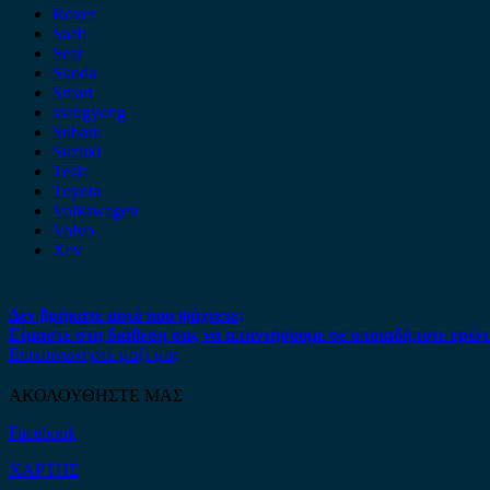
Rover
Saab
Seat
Skoda
Smart
ssangyong
Subaru
Suzuki
Tesla
Toyota
Volkswagen
Volvo
Xev
Δεν βρήκατε αυτό που ψάχνετε;
Είμαστε στη διάθεση σας να απαντήσουμε σε οποιαδήποτε ερώτ
Επικοινωνήστε μαζί μας
ΑΚΟΛΟΥΘΗΣΤΕ ΜΑΣ
Facebook
ΧΑΡΤΗΣ