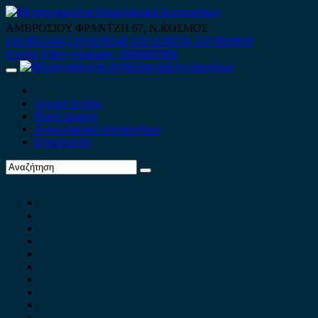
Skip
to
ΑΜΒΡΟΣΙΟΥ ΦΡΑΝΤΖΗ 67, Ν.ΚΟΣΜΟΣ
content
210 9012444
210 9239148
210 9238158
210 9026839
Κινητό-Viber-whatsapp : 6980507900
Primary
Menu
Αρχική Σελίδα
Ποιοί είμαστε
Ανταλλακτικά Αυτοκινήτων
Επικοινωνία