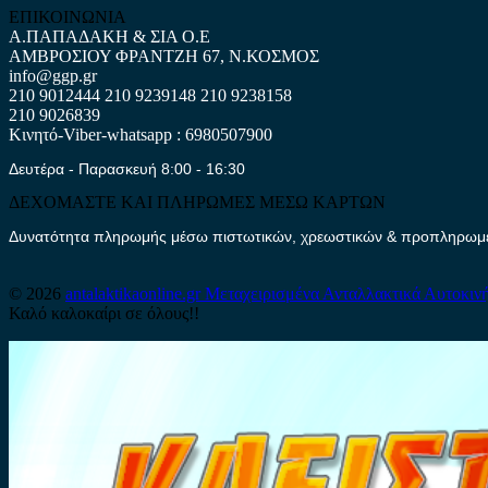
ΕΠΙΚΟΙΝΩΝΙΑ
Α.ΠΑΠΑΔΑΚΗ & ΣΙΑ Ο.Ε
ΑΜΒΡΟΣΙΟΥ ΦΡΑΝΤΖΗ 67, Ν.ΚΟΣΜΟΣ
info@ggp.gr
210 9012444
210 9239148
210 9238158
210 9026839
Κινητό-Viber-whatsapp : 6980507900
Δευτέρα - Παρασκευή 8:00 - 16:30
ΔΕΧΟΜΑΣΤΕ ΚΑΙ ΠΛΗΡΩΜΕΣ ΜΕΣΩ ΚΑΡΤΩΝ
Δυνατότητα πληρωμής μέσω πιστωτικών, χρεωστικών & προπληρωμέν
© 2026
antalaktikaonline.gr
Μεταχειρισμένα Ανταλλακτικά Αυτοκιν
Καλό καλοκαίρι σε όλους!!