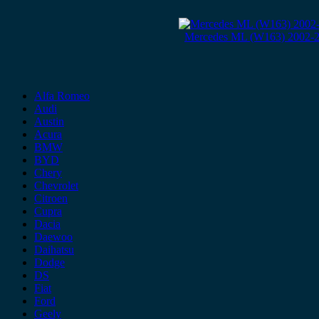
Mercedes ML (W163) 2002-2
Alfa Romeo
Audi
Austin
Acura
BMW
BYD
Chery
Chevrolet
Citroen
Cupra
Dacia
Daewoo
Daihatsu
Dodge
DS
Fiat
Ford
Geely