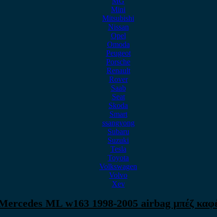
MG
Mini
Mitsubishi
Nissan
Opel
Omoda
Peugeot
Porsche
Renault
Rover
Saab
Seat
Skoda
Smart
ssangyong
Subaru
Suzuki
Tesla
Toyota
Volkswagen
Volvo
Xev
Mercedes ML w163 1998-2005 airbag μπέζ καφ