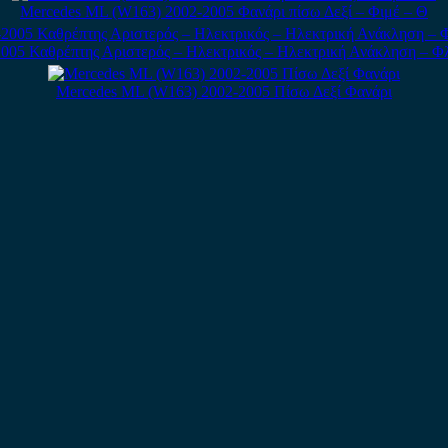
Mercedes ML (W163) 2002-2005 Φανάρι πίσω Δεξί – Φιμέ – Θ
005 Καθρέπτης Αριστερός – Ηλεκτρικός – Ηλεκτρική Ανάκληση – Φλ
Mercedes ML (W163) 2002-2005 Πίσω Δεξί Φανάρι