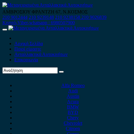
Skip
to
ΑΜΒΡΟΣΙΟΥ ΦΡΑΝΤΖΗ 67, Ν.ΚΟΣΜΟΣ
content
210 9012444
210 9239148
210 9238158
210 9026839
Κινητό-Viber-whatsapp : 6980507900
Primary
Menu
Αρχική Σελίδα
Ποιοί είμαστε
Ανταλλακτικά Αυτοκινήτων
Επικοινωνία
Alfa Romeo
Audi
Austin
Acura
BMW
BYD
Chery
Chevrolet
Citroen
Cupra