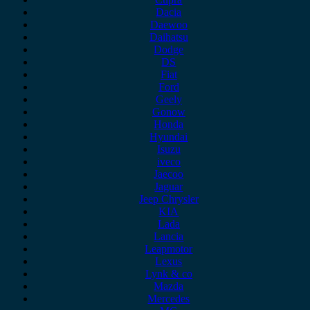
Dacia
Daewoo
Daihatsu
Dodge
DS
Fiat
Ford
Geely
Gonow
Honda
Hyundai
Isuzu
iveco
Jaecoo
Jaguar
Jeep Chrysler
KIA
Lada
Lancia
Leapmotor
Lexus
Lynk & co
Mazda
Mercedes