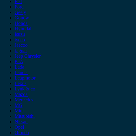
Fiat
Ford
Geely
Gonow
Honda
Hyundai
Isuzu
iveco
Jaecoo
Jaguar
Jeep Chrysler
KIA
Lada
Lancia
Leapmotor
Lexus
Lynk & co
Mazda
Mercedes
MG
Mini
Mitsubishi
Nissan
Opel
Omoda