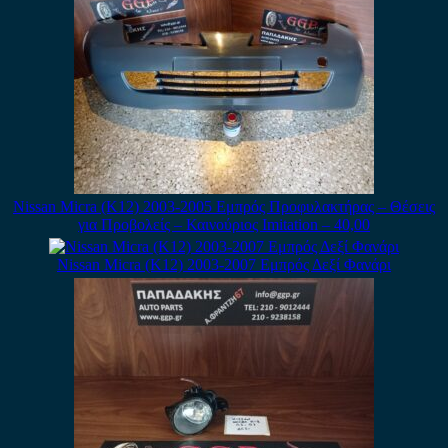
Nissan Micra (K12) 2003-2005 Εμπρός Προφυλακτήρας – Θέσεις
για Προβολείς – Καινούριος Imitation – 40,00
Nissan Micra (K12) 2003-2007 Εμπρός Δεξί Φανάρι