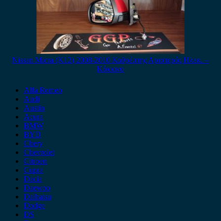
Nissan Micra (K12) 2008-2010 Καθρέπτης Αριστερός Ηλεκ. –
Κόκκινο
Alfa Romeo
Audi
Austin
Acura
BMW
BYD
Chery
Chevrolet
Citroen
Cupra
Dacia
Daewoo
Daihatsu
Dodge
DS