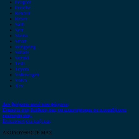
Peugeot
Porsche
Renault
Rover
Saab
Seat
Skoda
Smart
ssangyong
Subaru
Suzuki
Tesla
Toyota
Volkswagen
Volvo
Xev
Δεν βρήκατε αυτό που ψάχνετε;
Είμαστε στη διάθεση σας να απαντήσουμε σε οποιαδήποτε
ερώτηση σας.
Επικοινωνήστε μαζί μας
ΑΚΟΛΟΥΘΗΣΤΕ ΜΑΣ