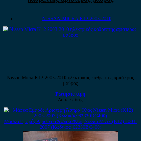
NISSAN MICRA K12 2003-2010
Nissan Micra K12 2003-2010 ηλεκτρικός καθρέπτης αριστερός
μαύρος
Ρωτήστε τιμή
Δείτε επίσης
Μάσκα Εμπρός Αριστερή Άσπρο Φλας Nissan Micra (K12) 2003-
2007 (Κωδικός: 62330BC400)