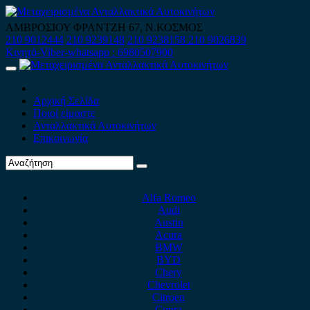
Skip
to
ΑΜΒΡΟΣΙΟΥ ΦΡΑΝΤΖΗ 67, Ν.ΚΟΣΜΟΣ
content
210 9012444
210 9239148
210 9238158
210 9026839
Κινητό-Viber-whatsapp : 6980507900
Primary
Menu
Αρχική Σελίδα
Ποιοί είμαστε
Ανταλλακτικά Αυτοκινήτων
Επικοινωνία
Alfa Romeo
Audi
Austin
Acura
BMW
BYD
Chery
Chevrolet
Citroen
Cupra