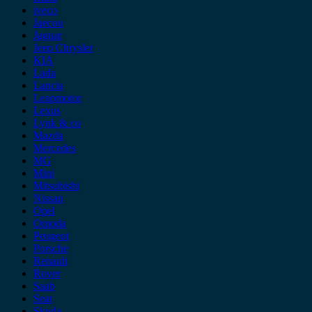
iveco
Jaecoo
Jaguar
Jeep Chrysler
KIA
Lada
Lancia
Leapmotor
Lexus
Lynk & co
Mazda
Mercedes
MG
Mini
Mitsubishi
Nissan
Opel
Omoda
Peugeot
Porsche
Renault
Rover
Saab
Seat
Skoda