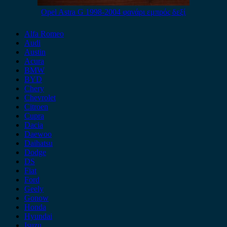
Opel Astra G 1998-2004 φανάρι εμπρός δεξί
Alfa Romeo
Audi
Austin
Acura
BMW
BYD
Chery
Chevrolet
Citroen
Cupra
Dacia
Daewoo
Daihatsu
Dodge
DS
Fiat
Ford
Geely
Gonow
Honda
Hyundai
Isuzu