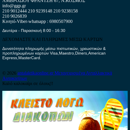
ΑΜΒΡΟΣΙΟΥ ΦΡΑΝΤΖΗ 67, Ν.ΚΟΣΜΟΣ
info@ggp.gr
210 9012444
210 9239148
210 9238158
210 9026839
Κινητό-Viber-whatsapp : 6980507900
Δευτέρα - Παρασκευή 8:00 - 16:30
ΔΕΧΟΜΑΣΤΕ ΚΑΙ ΠΛΗΡΩΜΕΣ ΜΕΣΩ ΚΑΡΤΩΝ
Δυνατότητα πληρωμής μέσω πιστωτικών, χρεωστικών &
προπληρωμένων καρτών Visa,Maestro,Diners,American
Express,MasterCard.
© 2026
antalaktikaonline.gr
Μεταχειρισμένα Ανταλλακτικά
Αυτοκινήτων
Καλό καλοκαίρι σε όλους!!