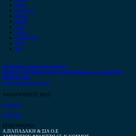
Smart
ssangyong
Subaru
Suzuki
Tesla
Toyota
Volkswagen
Volvo
Xev
Δεν βρήκατε αυτό που ψάχνετε;
Είμαστε στη διάθεση σας να απαντήσουμε σε οποιαδήποτε
ερώτηση σας.
Επικοινωνήστε μαζί μας
ΑΚΟΛΟΥΘΗΣΤΕ ΜΑΣ
Facebook
ΧΑΡΤΗΣ
ΕΠΙΚΟΙΝΩΝΙΑ
Α.ΠΑΠΑΔΑΚΗ & ΣΙΑ Ο.Ε