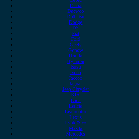
Dacia
Daewoo
Daihatsu
Dodge
DS
Fiat
Ford
Geely
Gonow
Honda
Hyundai
Isuzu
iveco
Jaecoo
Jaguar
Jeep Chrysler
KIA
Lada
Lancia
Leapmotor
Lexus
Lynk & co
Mazda
Mercedes