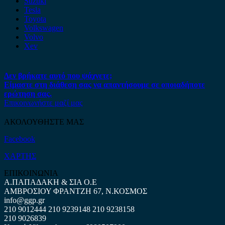
Suzuki
Tesla
Toyota
Volkswagen
Volvo
Xev
Δεν βρήκατε αυτό που ψάχνετε;
Είμαστε στη διάθεση σας να απαντήσουμε σε οποιαδήποτε
ερώτηση σας.
Επικοινωνήστε μαζί μας
ΑΚΟΛΟΥΘΗΣΤΕ ΜΑΣ
Facebook
ΧΑΡΤΗΣ
ΕΠΙΚΟΙΝΩΝΙΑ
Α.ΠΑΠΑΔΑΚΗ & ΣΙΑ Ο.Ε
ΑΜΒΡΟΣΙΟΥ ΦΡΑΝΤΖΗ 67, Ν.ΚΟΣΜΟΣ
info@ggp.gr
210 9012444
210 9239148
210 9238158
210 9026839