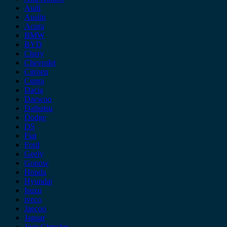
Audi
Austin
Acura
BMW
BYD
Chery
Chevrolet
Citroen
Cupra
Dacia
Daewoo
Daihatsu
Dodge
DS
Fiat
Ford
Geely
Gonow
Honda
Hyundai
Isuzu
iveco
Jaecoo
Jaguar
Jeep Chrysler