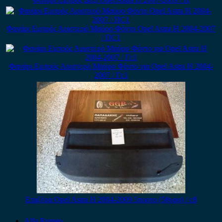
Φανάρι Εμπρός Αριστερό Μαύρο Φόντο Opel Astra H 2004-2007
/ ΠC1
Φανάρι Εμπρός Αριστερό Μαύρο Φόντο για Opel Astra H 2004-
2007 / Γc1
Εταζέρα Opel Astra H 2004-2009 5πορτο (5θυρο) / c8
Alfa Romeo