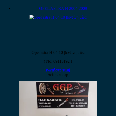
OPEL ASTRA H 2004-2009
Opel astra H 04-10 βενζίνη μίζα
( No: 09115192 )
Ρωτήστε τιμή
Δείτε επίσης