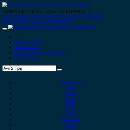
Skip
to
ΑΜΒΡΟΣΙΟΥ ΦΡΑΝΤΖΗ 67, Ν.ΚΟΣΜΟΣ
content
210 9012444
210 9239148
210 9238158
210 9026839
Κινητό-Viber-whatsapp : 6980507900
Primary
Menu
Αρχική Σελίδα
Ποιοί είμαστε
Ανταλλακτικά Αυτοκινήτων
Επικοινωνία
Alfa Romeo
Audi
Austin
Acura
BMW
BYD
Chery
Chevrolet
Citroen
Cupra