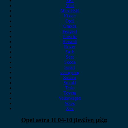
MG
Mini
Mitsubishi
Nissan
Opel
Omoda
Peugeot
Porsche
Renault
Rover
Saab
Seat
Skoda
Smart
ssangyong
Subaru
Suzuki
Tesla
Toyota
Volkswagen
Volvo
Xev
Opel astra H 04-10 βενζίνη μίζα