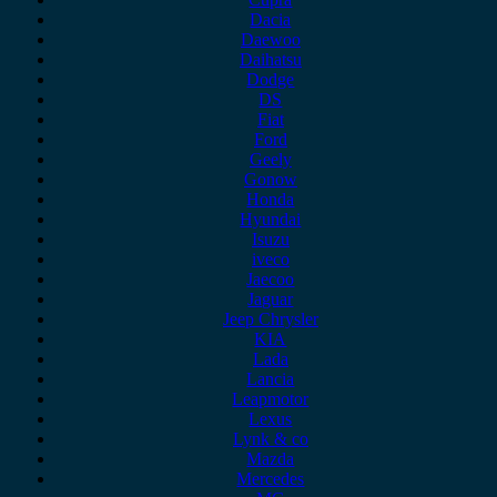
Dacia
Daewoo
Daihatsu
Dodge
DS
Fiat
Ford
Geely
Gonow
Honda
Hyundai
Isuzu
iveco
Jaecoo
Jaguar
Jeep Chrysler
KIA
Lada
Lancia
Leapmotor
Lexus
Lynk & co
Mazda
Mercedes