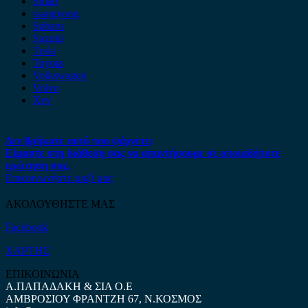
Smart
ssangyong
Subaru
Suzuki
Tesla
Toyota
Volkswagen
Volvo
Xev
Δεν βρήκατε αυτό που ψάχνετε;
Είμαστε στη διάθεση σας να απαντήσουμε σε οποιαδήποτε
ερώτηση σας.
Επικοινωνήστε μαζί μας
ΑΚΟΛΟΥΘΗΣΤΕ ΜΑΣ
Facebook
ΧΑΡΤΗΣ
ΕΠΙΚΟΙΝΩΝΙΑ
Α.ΠΑΠΑΔΑΚΗ & ΣΙΑ Ο.Ε
ΑΜΒΡΟΣΙΟΥ ΦΡΑΝΤΖΗ 67, Ν.ΚΟΣΜΟΣ