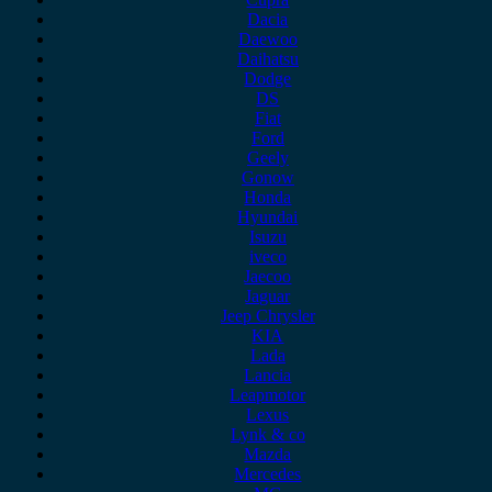
Dacia
Daewoo
Daihatsu
Dodge
DS
Fiat
Ford
Geely
Gonow
Honda
Hyundai
Isuzu
iveco
Jaecoo
Jaguar
Jeep Chrysler
KIA
Lada
Lancia
Leapmotor
Lexus
Lynk & co
Mazda
Mercedes