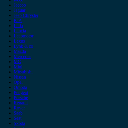
Jaecoo
Jaguar
Jeep Chrysler
KIA
Lada
Lancia
Leapmotor
Lexus
Lynk & co
Mazda
Mercedes
MG
Mini
Mitsubishi
Nissan
Opel
Omoda
Peugeot
Porsche
Renault
Rover
Saab
Seat
Skoda