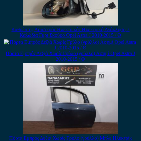
Καθρέπτης Αριστερός Ηλεκτρικός Ηλεκτρική Ανάκληση 7
Καλώδια Γκρι Σκούρο Opel Astra J 2010-2015 / Θ
Πόρτα Εμπρός Δεξιά Χωρίς Γρύλο (γρύλλο) Ασημί Opel Astra J
2010-2015 / Θ
Πόρτα Εμπρός Δεξιά Χωρίς Γρύλο (γρύλλο) Μπλε Ηλεκτρίκ