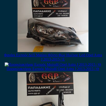
Φανάρι Εμπρός Δεξί Μαύρο Φόντο Φως Ημέρας Led Opel Astra
J 2013-2015 / Ε
Προφυλακτήρας Εμπρός Μολυβί Opel Astra J 2013-2015 / Θ