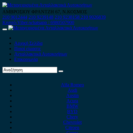
Skip
to
ΑΜΒΡΟΣΙΟΥ ΦΡΑΝΤΖΗ 67, Ν.ΚΟΣΜΟΣ
content
210 9012444
210 9239148
210 9238158
210 9026839
Κινητό-Viber-whatsapp : 6980507900
Primary
Menu
Αρχική Σελίδα
Ποιοί είμαστε
Ανταλλακτικά Αυτοκινήτων
Επικοινωνία
Alfa Romeo
Audi
Austin
Acura
BMW
BYD
Chery
Chevrolet
Citroen
Cupra