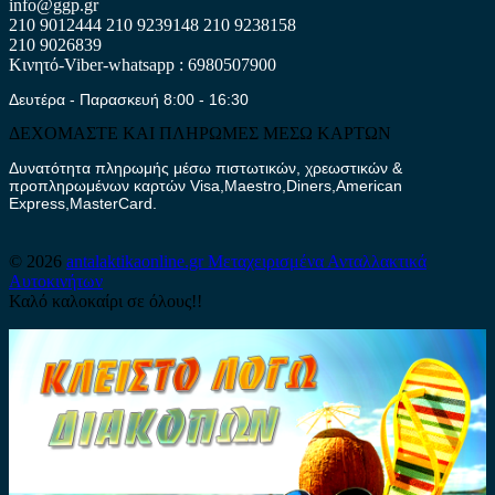
info@ggp.gr
210 9012444
210 9239148
210 9238158
210 9026839
Κινητό-Viber-whatsapp : 6980507900
Δευτέρα - Παρασκευή 8:00 - 16:30
ΔΕΧΟΜΑΣΤΕ ΚΑΙ ΠΛΗΡΩΜΕΣ ΜΕΣΩ ΚΑΡΤΩΝ
Δυνατότητα πληρωμής μέσω πιστωτικών, χρεωστικών &
προπληρωμένων καρτών Visa,Maestro,Diners,American
Express,MasterCard.
© 2026
antalaktikaonline.gr
Μεταχειρισμένα Ανταλλακτικά
Αυτοκινήτων
Καλό καλοκαίρι σε όλους!!