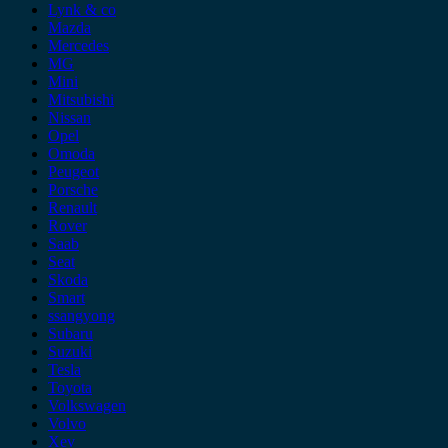
Lynk & co
Mazda
Mercedes
MG
Mini
Mitsubishi
Nissan
Opel
Omoda
Peugeot
Porsche
Renault
Rover
Saab
Seat
Skoda
Smart
ssangyong
Subaru
Suzuki
Tesla
Toyota
Volkswagen
Volvo
Xev