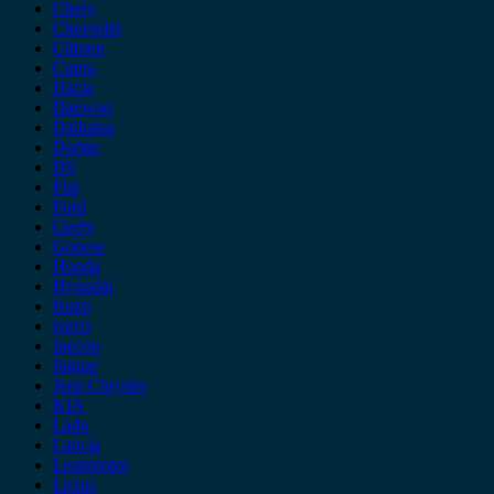
Chery
Chevrolet
Citroen
Cupra
Dacia
Daewoo
Daihatsu
Dodge
DS
Fiat
Ford
Geely
Gonow
Honda
Hyundai
Isuzu
iveco
Jaecoo
Jaguar
Jeep Chrysler
KIA
Lada
Lancia
Leapmotor
Lexus