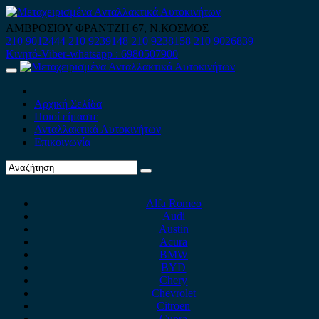
Skip
to
ΑΜΒΡΟΣΙΟΥ ΦΡΑΝΤΖΗ 67, Ν.ΚΟΣΜΟΣ
content
210 9012444
210 9239148
210 9238158
210 9026839
Κινητό-Viber-whatsapp : 6980507900
Primary
Menu
Αρχική Σελίδα
Ποιοί είμαστε
Ανταλλακτικά Αυτοκινήτων
Επικοινωνία
Alfa Romeo
Audi
Austin
Acura
BMW
BYD
Chery
Chevrolet
Citroen
Cupra