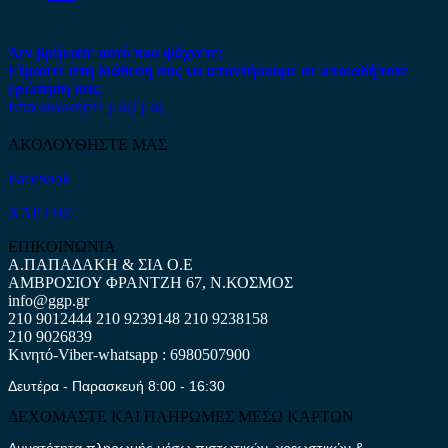
Δεν βρήκατε αυτό που ψάχνετε;
Είμαστε στη διάθεση σας να απαντήσουμε σε οποιαδήποτε
ερώτηση σας.
Επικοινωνήστε μαζί μας
ΑΚΟΛΟΥΘΗΣΤΕ ΜΑΣ
Facebook
ΧΑΡΤΗΣ
ΕΠΙΚΟΙΝΩΝΙΑ
Α.ΠΑΠΑΔΑΚΗ & ΣΙΑ Ο.Ε
ΑΜΒΡΟΣΙΟΥ ΦΡΑΝΤΖΗ 67, Ν.ΚΟΣΜΟΣ
info@ggp.gr
210 9012444
210 9239148
210 9238158
210 9026839
Κινητό-Viber-whatsapp : 6980507900
Δευτέρα - Παρασκευή 8:00 - 16:30
ΔΕΧΟΜΑΣΤΕ ΚΑΙ ΠΛΗΡΩΜΕΣ ΜΕΣΩ ΚΑΡΤΩΝ
Δυνατότητα πληρωμής μέσω πιστωτικών, χρεωστικών &