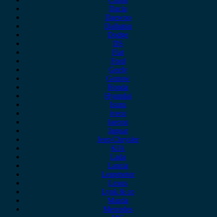
Dacia
Daewoo
Daihatsu
Dodge
DS
Fiat
Ford
Geely
Gonow
Honda
Hyundai
Isuzu
iveco
Jaecoo
Jaguar
Jeep Chrysler
KIA
Lada
Lancia
Leapmotor
Lexus
Lynk & co
Mazda
Mercedes