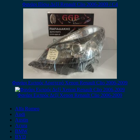
Φανάρι Πίσω Δεξί Renault Clio 2006-2009 / C4
Φανάρι Εμπρός Αριστερό Xenon Renault Clio 2006-2009
Φανάρι Εμπρός Δεξί Xenon Renault Clio 2006-2009
Alfa Romeo
Audi
Austin
Acura
BMW
BYD