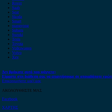
Rover
Saab
Seat
Skoda
Smart
ssangyong
Subaru
Suzuki
Tesla
Toyota
Volkswagen
Volvo
Xev
Δεν βρήκατε αυτό που ψάχνετε;
Είμαστε στη διάθεση σας να απαντήσουμε σε οποιαδήποτε ερώτ
Επικοινωνήστε μαζί μας
ΑΚΟΛΟΥΘΗΣΤΕ ΜΑΣ
Facebook
ΧΑΡΤΗΣ