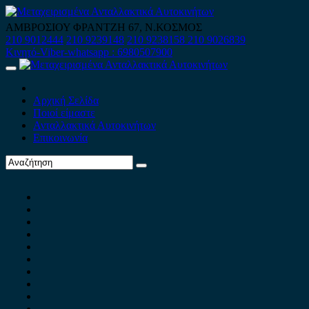
Skip
to
ΑΜΒΡΟΣΙΟΥ ΦΡΑΝΤΖΗ 67, Ν.ΚΟΣΜΟΣ
content
210 9012444
210 9239148
210 9238158
210 9026839
Κινητό-Viber-whatsapp : 6980507900
Primary
Menu
Αρχική Σελίδα
Ποιοί είμαστε
Ανταλλακτικά Αυτοκινήτων
Επικοινωνία