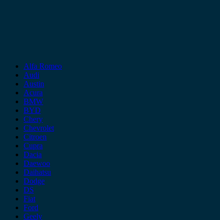
Alfa Romeo
Audi
Austin
Acura
BMW
BYD
Chery
Chevrolet
Citroen
Cupra
Dacia
Daewoo
Daihatsu
Dodge
DS
Fiat
Ford
Geely