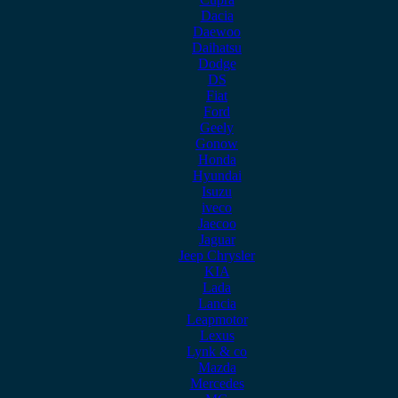
Dacia
Daewoo
Daihatsu
Dodge
DS
Fiat
Ford
Geely
Gonow
Honda
Hyundai
Isuzu
iveco
Jaecoo
Jaguar
Jeep Chrysler
KIA
Lada
Lancia
Leapmotor
Lexus
Lynk & co
Mazda
Mercedes