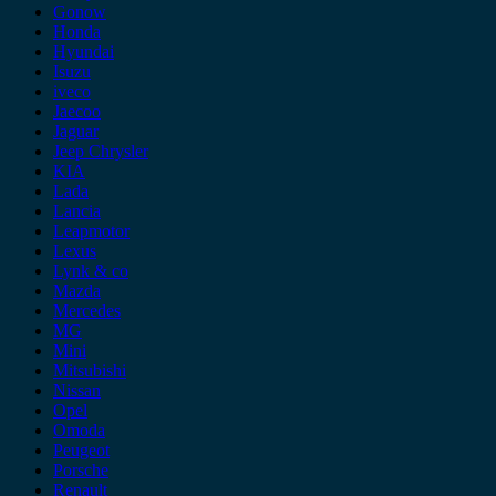
Gonow
Honda
Hyundai
Isuzu
iveco
Jaecoo
Jaguar
Jeep Chrysler
KIA
Lada
Lancia
Leapmotor
Lexus
Lynk & co
Mazda
Mercedes
MG
Mini
Mitsubishi
Nissan
Opel
Omoda
Peugeot
Porsche
Renault