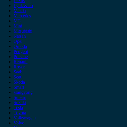
Lexus
Lynk & co
Mazda
Mercedes
MG
Mini
Mitsubishi
Nissan
Opel
Omoda
Peugeot
Porsche
Renault
Rover
Saab
Seat
Skoda
Smart
ssangyong
Subaru
Suzuki
Tesla
Toyota
Volkswagen
Volvo