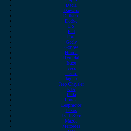
Dacia
Daewoo
Daihatsu
Dodge
DS
Fiat
Ford
Geely
Gonow
Honda
Hyundai
Isuzu
iveco
Jaecoo
Jaguar
Jeep Chrysler
KIA
Lada
Lancia
Leapmotor
Lexus
Lynk & co
Mazda
Mercedes