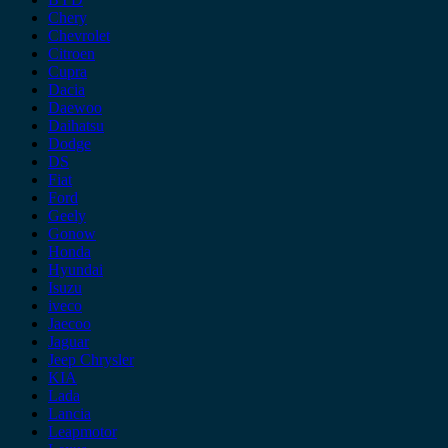
Chery
Chevrolet
Citroen
Cupra
Dacia
Daewoo
Daihatsu
Dodge
DS
Fiat
Ford
Geely
Gonow
Honda
Hyundai
Isuzu
iveco
Jaecoo
Jaguar
Jeep Chrysler
KIA
Lada
Lancia
Leapmotor