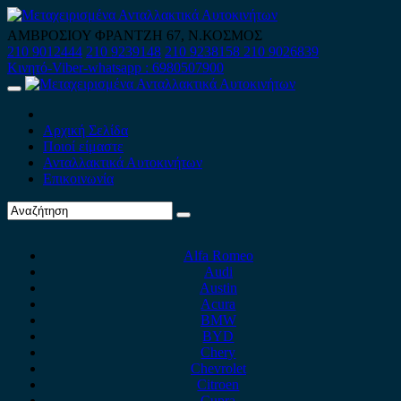
Skip
to
ΑΜΒΡΟΣΙΟΥ ΦΡΑΝΤΖΗ 67, Ν.ΚΟΣΜΟΣ
content
210 9012444
210 9239148
210 9238158
210 9026839
Κινητό-Viber-whatsapp : 6980507900
Primary
Menu
Αρχική Σελίδα
Ποιοί είμαστε
Ανταλλακτικά Αυτοκινήτων
Επικοινωνία
Alfa Romeo
Audi
Austin
Acura
BMW
BYD
Chery
Chevrolet
Citroen
Cupra