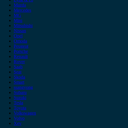
Mazda
Mercedes
MG
Mini
Mitsubishi
Nissan
Opel
Omoda
Peugeot
Porsche
Renault
Rover
Saab
Seat
Skoda
Smart
ssangyong
Subaru
Suzuki
Tesla
Toyota
Volkswagen
Volvo
Xev