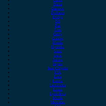
Dacia
Daewoo
Daihatsu
Dodge
DS
Fiat
Ford
Geely
Gonow
Honda
Hyundai
Isuzu
iveco
Jaecoo
Jaguar
Jeep Chrysler
KIA
Lada
Lancia
Leapmotor
Lexus
Lynk & co
Mazda
Mercedes