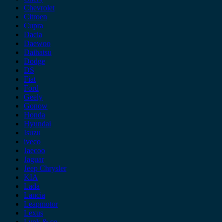
Chevrolet
Citroen
Cupra
Dacia
Daewoo
Daihatsu
Dodge
DS
Fiat
Ford
Geely
Gonow
Honda
Hyundai
Isuzu
iveco
Jaecoo
Jaguar
Jeep Chrysler
KIA
Lada
Lancia
Leapmotor
Lexus
Lynk & co