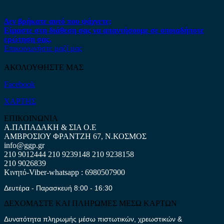
Δεν βρήκατε αυτό που ψάχνετε;
Είμαστε στη διάθεση σας να απαντήσουμε σε οποιαδήποτε
ερώτηση σας.
Επικοινωνήστε μαζί μας
ΑΚΟΛΟΥΘΗΣΤΕ ΜΑΣ
Facebook
ΧΑΡΤΗΣ
ΕΠΙΚΟΙΝΩΝΙΑ
Α.ΠΑΠΑΔΑΚΗ & ΣΙΑ Ο.Ε
ΑΜΒΡΟΣΙΟΥ ΦΡΑΝΤΖΗ 67, Ν.ΚΟΣΜΟΣ
info@ggp.gr
210 9012444
210 9239148
210 9238158
210 9026839
Κινητό-Viber-whatsapp : 6980507900
Δευτέρα - Παρασκευή 8:00 - 16:30
ΔΕΧΟΜΑΣΤΕ ΚΑΙ ΠΛΗΡΩΜΕΣ ΜΕΣΩ ΚΑΡΤΩΝ
Δυνατότητα πληρωμής μέσω πιστωτικών, χρεωστικών &