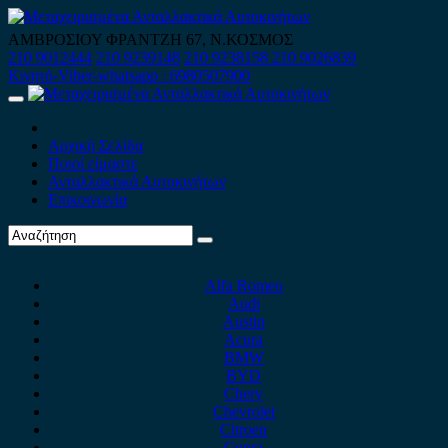
Skip
to
ΑΜΒΡΟΣΙΟΥ ΦΡΑΝΤΖΗ 67, Ν.ΚΟΣΜΟΣ
content
210 9012444
210 9239148
210 9238158
210 9026839
Κινητό-Viber-whatsapp : 6980507900
Primary
Menu
Αρχική Σελίδα
Ποιοί είμαστε
Ανταλλακτικά Αυτοκινήτων
Επικοινωνία
Alfa Romeo
Audi
Austin
Acura
BMW
BYD
Chery
Chevrolet
Citroen
Cupra