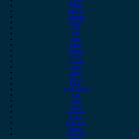
Dacia
Daewoo
Daihatsu
Dodge
DS
Fiat
Ford
Geely
Gonow
Honda
Hyundai
Isuzu
iveco
Jaecoo
Jaguar
Jeep Chrysler
KIA
Lada
Lancia
Leapmotor
Lexus
Lynk & co
Mazda
Mercedes