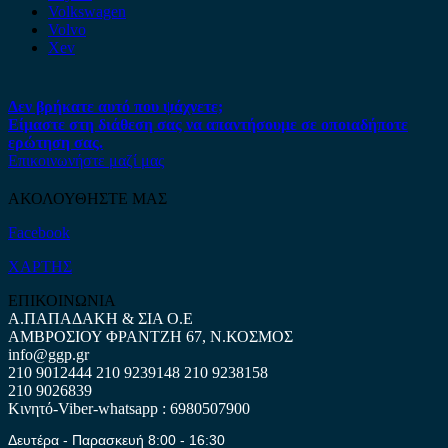
Volkswagen
Volvo
Xev
Δεν βρήκατε αυτό που ψάχνετε;
Είμαστε στη διάθεση σας να απαντήσουμε σε οποιαδήποτε
ερώτηση σας.
Επικοινωνήστε μαζί μας
ΑΚΟΛΟΥΘΗΣΤΕ ΜΑΣ
Facebook
ΧΑΡΤΗΣ
ΕΠΙΚΟΙΝΩΝΙΑ
Α.ΠΑΠΑΔΑΚΗ & ΣΙΑ Ο.Ε
ΑΜΒΡΟΣΙΟΥ ΦΡΑΝΤΖΗ 67, Ν.ΚΟΣΜΟΣ
info@ggp.gr
210 9012444
210 9239148
210 9238158
210 9026839
Κινητό-Viber-whatsapp : 6980507900
Δευτέρα - Παρασκευή 8:00 - 16:30