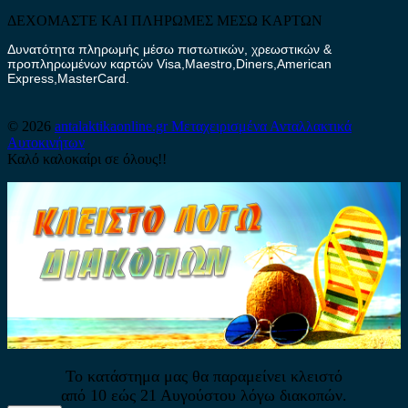
ΔΕΧΟΜΑΣΤΕ ΚΑΙ ΠΛΗΡΩΜΕΣ ΜΕΣΩ ΚΑΡΤΩΝ
Δυνατότητα πληρωμής μέσω πιστωτικών, χρεωστικών &
προπληρωμένων καρτών Visa,Maestro,Diners,American
Express,MasterCard.
© 2026
antalaktikaonline.gr
Μεταχειρισμένα Ανταλλακτικά
Αυτοκινήτων
Καλό καλοκαίρι σε όλους!!
Το κατάστημα μας θα παραμείνει κλειστό
από 10 εώς 21 Αυγούστου λόγω διακοπών.