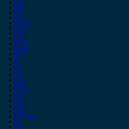
Acura
BMW
BYD
Chery
Chevrolet
Citroen
Cupra
Dacia
Daewoo
Daihatsu
Dodge
DS
Fiat
Ford
Geely
Gonow
Honda
Hyundai
Isuzu
iveco
Jaecoo
Jaguar
Jeep Chrysler
KIA
Lada