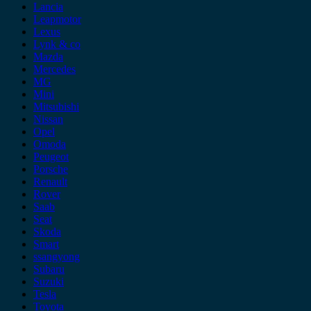
Lancia
Leapmotor
Lexus
Lynk & co
Mazda
Mercedes
MG
Mini
Mitsubishi
Nissan
Opel
Omoda
Peugeot
Porsche
Renault
Rover
Saab
Seat
Skoda
Smart
ssangyong
Subaru
Suzuki
Tesla
Toyota