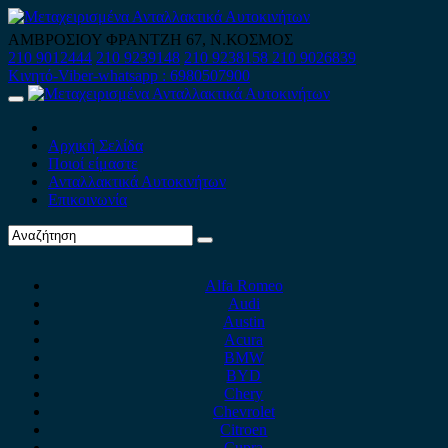
Skip
to
ΑΜΒΡΟΣΙΟΥ ΦΡΑΝΤΖΗ 67, Ν.ΚΟΣΜΟΣ
content
210 9012444
210 9239148
210 9238158
210 9026839
Κινητό-Viber-whatsapp : 6980507900
Primary
Menu
Αρχική Σελίδα
Ποιοί είμαστε
Ανταλλακτικά Αυτοκινήτων
Επικοινωνία
Alfa Romeo
Audi
Austin
Acura
BMW
BYD
Chery
Chevrolet
Citroen
Cupra